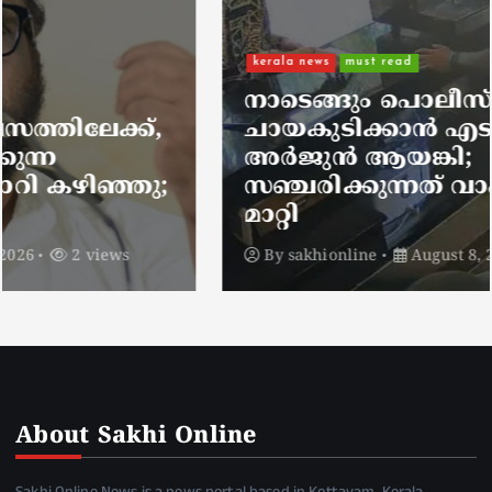
kerala news
must read
നാടെങ്ങും പൊലീസ് തിരയുന്നു,
ചായകുടിക്കാൻ എടപ്പാളിലെത്തി
അർജുൻ ആയങ്കി;
സഞ്ചരിക്കുന്നത് വാഹനങ്ങൾ
മാറ്റി
By
sakhionline
August 8, 2026
3 views
About Sakhi Online