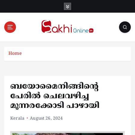
S
k
i
p
t
o
Online News Portal
c
o
Home
n
t
e
n
ബയോമൈനിങ്ങിന്‍റെ
t
പേരിൽ ചെലവഴിച്ച
മൂന്നരക്കോടി പാഴായി
Kerala
August 26, 2024