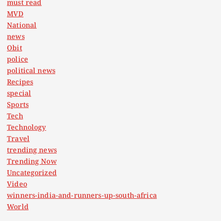
must read
MVD
National
news
Obit
police
political news
Recipes
special
Sports
Tech
Technology
Travel
trending news
Trending Now
Uncategorized
Video
winners-india-and-runners-up-south-africa
World