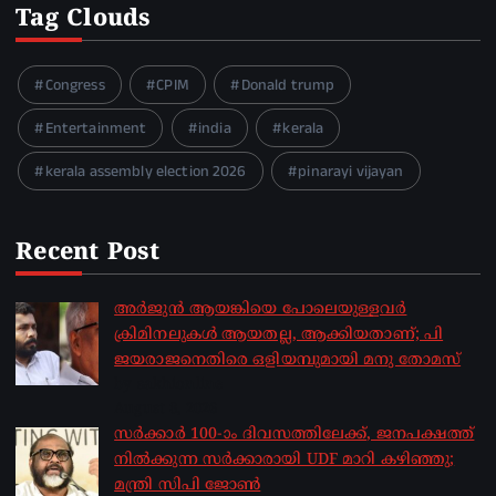
Tag Clouds
Congress
CPIM
Donald trump
Entertainment
india
kerala
kerala assembly election 2026
pinarayi vijayan
Recent Post
അർജുൻ ആയങ്കിയെ പോലെയുള്ളവർ
ക്രിമിനലുകൾ ആയതല്ല, ആക്കിയതാണ്; പി
ജയരാജനെതിരെ ഒളിയമ്പുമായി മനു തോമസ്
by sakhionline
August 8, 2026
സർക്കാർ 100-ാം ദിവസത്തിലേക്ക്, ജനപക്ഷത്ത്
നിൽക്കുന്ന സർക്കാരായി UDF മാറി കഴിഞ്ഞു;
മന്ത്രി സിപി ജോൺ