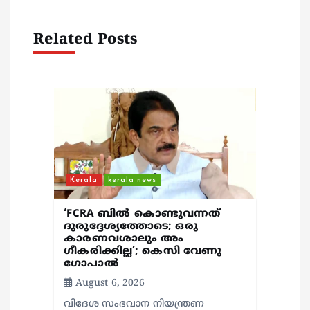
i
Related Posts
g
a
t
i
o
Kerala
kerala news
n
‘FCRA ബിൽ കൊണ്ടുവന്നത്
ദുരുദ്ദേശ്യത്തോടെ; ഒരു
കാരണവശാലും അം​
ഗീകരിക്കില്ല’; കെസി വേണു​
ഗോപാൽ
August 6, 2026
വിദേശ സംഭവാന നിയന്ത്രണ