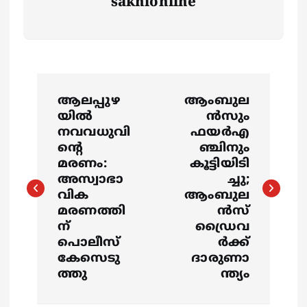
sakhionline
P
ആലപ്പുഴ
ആംബുല
o
യിൽ
ന്‍സും
നവവധുവി
ഫയര്‍എ
s
ൻ്റെ
ഞ്ചിനും
മരണം:
കൂട്ടിയിടി
അസ്വാഭാ
ച്ചു;
t
വിക
ആംബുല
മരണത്തി
ന്‍സ്
n
ന്
ഡ്രൈവ
പൊലീസ്
ര്‍ക്ക്
a
കേസെടു
ദാരുണാ
ത്തു
ന്ത്യം
v