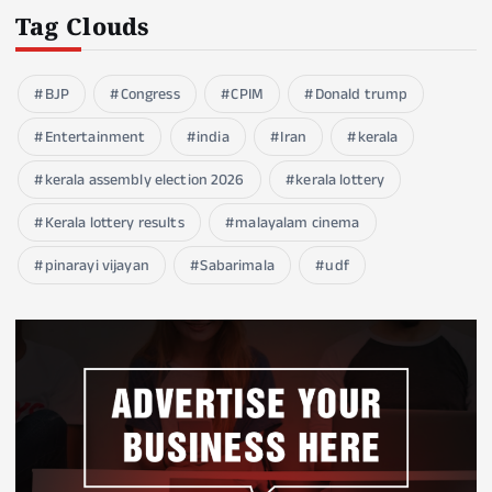
Tag Clouds
BJP
Congress
CPIM
Donald trump
Entertainment
india
Iran
kerala
kerala assembly election 2026
kerala lottery
Kerala lottery results
malayalam cinema
pinarayi vijayan
Sabarimala
udf