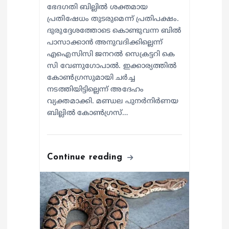
ഭേദഗതി ബില്ലിൽ ശക്തമായ
പ്രതിഷേധം തുടരുമെന്ന് പ്രതിപക്ഷം.
ദുരുദ്ദേശത്തോടെ കൊണ്ടുവന്ന ബിൽ
പാസാക്കാൻ അനുവദിക്കില്ലെന്ന്
എഐസിസി ജനറൽ സെക്രട്ടറി കെ
സി വേണുഗോപാൽ. ഇക്കാര്യത്തിൽ
കോൺഗ്രസുമായി ചർച്ച
നടത്തിയിട്ടില്ലെന്ന് അദേഹം
വ്യക്തമാക്കി. മണ്ഡല പുനർനിർണയ
ബില്ലിൽ കോൺഗ്രസ്…
Continue reading