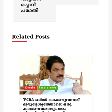
ച്ചെന്ന്
a
പരാതി
v
i
Related Posts
g
a
t
i
Kerala
kerala news
o
‘FCRA ബിൽ കൊണ്ടുവന്നത്
n
ദുരുദ്ദേശ്യത്തോടെ; ഒരു
കാരണവശാലും അം​