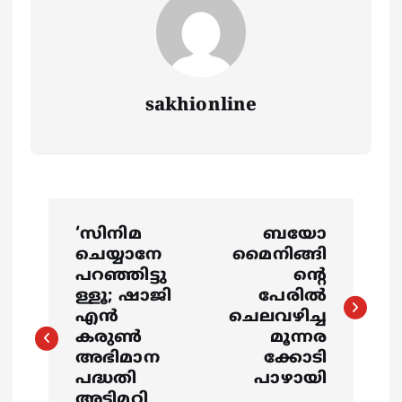
sakhionline
P
‘സിനിമ
ബയോ
o
ചെയ്യാനേ
മൈനിങ്ങി
പറഞ്ഞിട്ടു
ന്‍റെ
s
ള്ളൂ; ഷാജി
പേരിൽ
എൻ
ചെലവഴിച്ച
കരുണ്‍
മൂന്നര
t
അഭിമാന
ക്കോടി
പദ്ധതി
പാഴായി
n
അട്ടിമറി