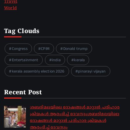
Travel
World
Tag Clouds
Congress
CPIM
Donald trump
Entertainment
india
kerala
kerala assembly election 2026
pinarayi vijayan
Recent Post
ശബരിമലയിലെ ദോഷങ്ങൾ മാറ്റാൻ പരിഹാര
ക്രിയകൾ ആരംഭിച്ച് ദേവസ്വംശബരിമലയിലെ
ദോഷങ്ങൾ മാറ്റാൻ പരിഹാര ക്രിയകൾ
ആരംഭിച്ച് ദേവസ്വം