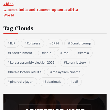
Video
winners-india-and-runners-up-south-africa
World
Tag Clouds
BJP
Congress
CPIM
Donald trump
Entertainment
india
Iran
kerala
kerala assembly election 2026
kerala lottery
Kerala lottery results
malayalam cinema
pinarayi vijayan
Sabarimala
udf