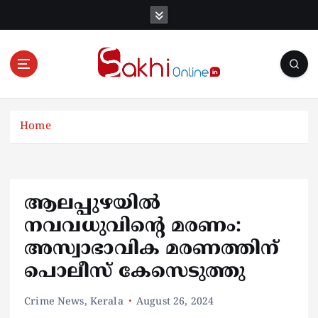
S
k
i
p
t
o
Online News Portal
c
o
Home
n
t
e
n
ആലപ്പുഴയിൽ
t
നവവധുവിൻ്റെ മരണം:
അസ്വാഭാവിക മരണത്തിന്
പൊലീസ് കേസെടുത്തു
Crime News
,
Kerala
August 26, 2024