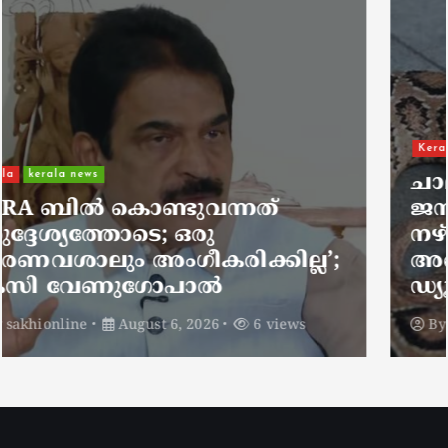
Kerala
kerala news
ചാലിശേരിയില്‍ സര്‍ക്കാര്‍
ജനകീയ ആരോഗ്യകേന്ദ്രത്തില്‍
നഴ്സിന് അണലിയുടെ കടിയേറ്റു;
അണലിയുടെ കടിയേറ്റത്
ഡ്യൂട്ടിക്കിടെ
By
sakhionline
August 6, 2026
5 views