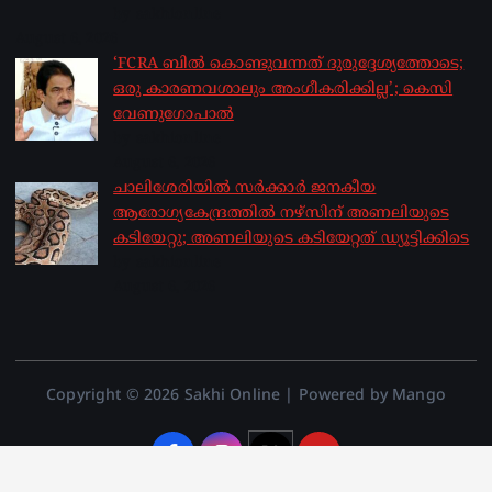
by sakhionline
August 6, 2026
‘FCRA ബിൽ കൊണ്ടുവന്നത് ദുരുദ്ദേശ്യത്തോടെ;
ഒരു കാരണവശാലും അം​ഗീകരിക്കില്ല’; കെസി
വേണു​ഗോപാൽ
by sakhionline
August 6, 2026
ചാലിശേരിയില്‍ സര്‍ക്കാര്‍ ജനകീയ
ആരോഗ്യകേന്ദ്രത്തില്‍ നഴ്സിന് അണലിയുടെ
കടിയേറ്റു; അണലിയുടെ കടിയേറ്റത് ഡ്യൂട്ടിക്കിടെ
by sakhionline
August 6, 2026
Copyright © 2026 Sakhi Online | Powered by Mango