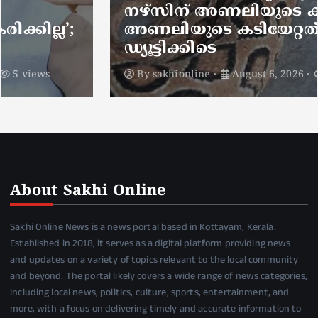
നഴ്സിന് അണലിയുടെ കടിയേറ്റു;
അണലിയുടെ കടിയേറ്റത്
ഡ്യൂട്ടിക്കിടെ
By
sakhionline
August 6, 2026
5 views
About Sakhi Online
Sakhi Online News is a news portal based in Kottayam, Kerala.
Established in 2018, it serves as a digital platform providing news
and updates on a variety of topics relevant to the local community
and beyond. The portal likely covers a wide range of news categories,
including local news, politics, culture, sports, entertainment, and
more, with a focus on delivering timely and accurate information to