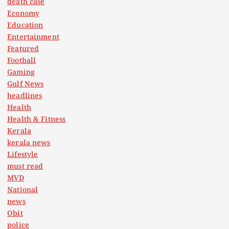
death case
Economy
Education
Entertainment
Featured
Football
Gaming
Gulf News
headlines
Health
Health & Fitness
Kerala
kerala news
Lifestyle
must read
MVD
National
news
Obit
police