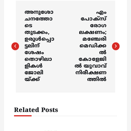
P
അനുശോ
എം
o
ചനത്തോ
പോക്സ്
ടെ
രോഗ
s
തുടക്കം,
ലക്ഷണം;
ഉരുൾപ്പൊ
മഞ്ചേരി
ട്ടലിന്
മെഡിക്ക
t
ശേഷം
ല്‍
തൊഴിലാ
കോളേജി
n
ളികൾ
ൽ യുവാവ്
ജോലി
നിരീക്ഷണ
a
യ്ക്ക്
ത്തിൽ
v
i
Related Posts
g