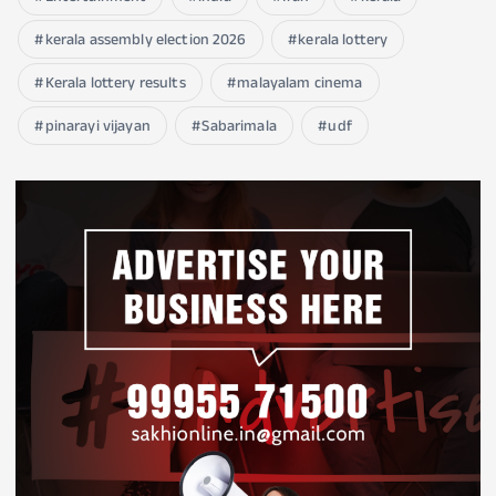
kerala assembly election 2026
kerala lottery
Kerala lottery results
malayalam cinema
pinarayi vijayan
Sabarimala
udf