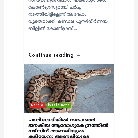
സി വേണുഗോപാൽ. ഇക്കാര്യത്തിൽ
കോൺഗ്രസുമായി ചർച്ച
നടത്തിയിട്ടില്ലെന്ന് അദേഹം
വ്യക്തമാക്കി. മണ്ഡല പുനർനിർണയ
ബില്ലിൽ കോൺഗ്രസ്…
Continue reading
Kerala
kerala news
ചാലിശേരിയില്‍ സര്‍ക്കാര്‍
ജനകീയ ആരോഗ്യകേന്ദ്രത്തില്‍
നഴ്സിന് അണലിയുടെ
കടിയേറ്റു; അണലിയുടെ