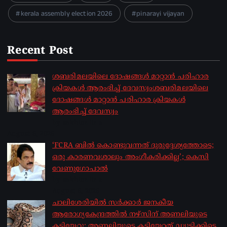
kerala assembly election 2026
pinarayi vijayan
Recent Post
ശബരിമലയിലെ ദോഷങ്ങൾ മാറ്റാൻ പരിഹാര
ക്രിയകൾ ആരംഭിച്ച് ദേവസ്വംശബരിമലയിലെ
ദോഷങ്ങൾ മാറ്റാൻ പരിഹാര ക്രിയകൾ
ആരംഭിച്ച് ദേവസ്വം
by sakhionline
August 6, 2026
‘FCRA ബിൽ കൊണ്ടുവന്നത് ദുരുദ്ദേശ്യത്തോടെ;
ഒരു കാരണവശാലും അം​ഗീകരിക്കില്ല’; കെസി
വേണു​ഗോപാൽ
by sakhionline
August 6, 2026
ചാലിശേരിയില്‍ സര്‍ക്കാര്‍ ജനകീയ
ആരോഗ്യകേന്ദ്രത്തില്‍ നഴ്സിന് അണലിയുടെ
കടിയേറ്റു; അണലിയുടെ കടിയേറ്റത് ഡ്യൂട്ടിക്കിടെ