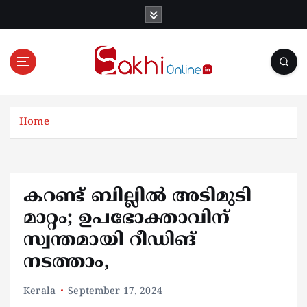
S
k
i
p
t
o
Online News Portal
c
o
Home
n
t
e
n
കറണ്ട് ബില്ലിൽ അടിമുടി
t
മാറ്റം; ഉപഭോക്താവിന്
സ്വന്തമായി റീഡിങ്
നടത്താം,
Kerala
September 17, 2024