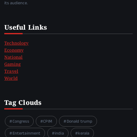
its audience.
Useful Links
Technology
Economy
National
Gaming
Travel
World
Tag Clouds
Congress
CPIM
Donald trump
Entertainment
india
kerala