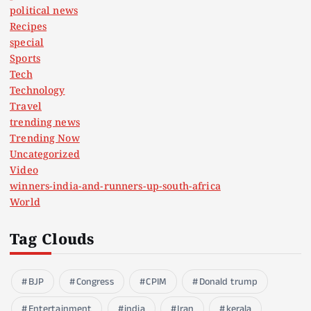
political news
Recipes
special
Sports
Tech
Technology
Travel
trending news
Trending Now
Uncategorized
Video
winners-india-and-runners-up-south-africa
World
Tag Clouds
BJP
Congress
CPIM
Donald trump
Entertainment
india
Iran
kerala