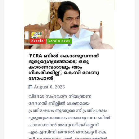
a
t
i
Kerala
kerala news
o
‘FCRA ബിൽ കൊണ്ടുവന്നത്
n
ദുരുദ്ദേശ്യത്തോടെ; ഒരു
കാരണവശാലും അം​
ഗീകരിക്കില്ല’; കെസി വേണു​
ഗോപാൽ
August 6, 2026
വിദേശ സംഭവാന നിയന്ത്രണ
ഭേദഗതി ബില്ലിൽ ശക്തമായ
പ്രതിഷേധം തുടരുമെന്ന് പ്രതിപക്ഷം.
ദുരുദ്ദേശത്തോടെ കൊണ്ടുവന്ന ബിൽ
പാസാക്കാൻ അനുവദിക്കില്ലെന്ന്
എഐസിസി ജനറൽ സെക്രട്ടറി കെ