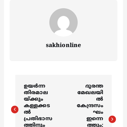
sakhionline
P
ഉയർന്ന
ദുരന്ത
o
തിരമാല
മേഖലയി
യ്ക്കും
ൽ
s
കള്ളക്കട
കേന്ദ്രസം
ൽ
ഘം
പ്രതിഭാസ
ഇന്നെ
t
ത്തിനും
ത്തും;