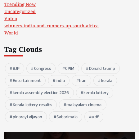
Trending Now
Uncategorized
Video
winners-india-and-runners-up-south-africa
World
Tag Clouds
BJP
Congress
CPIM
Donald trump
Entertainment
india
Iran
kerala
kerala assembly election 2026
kerala lottery
Kerala lottery results
malayalam cinema
pinarayi vijayan
Sabarimala
udf