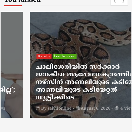
You Missed
Kerala
kerala news
ചാലിശേരിയില്‍ സര്‍ക്കാര്‍
ജനകീയ ആരോഗ്യകേന്ദ്രത്തില്‍
നഴ്സിന് അണലിയുടെ കടിയേറ്റു;
അണലിയുടെ കടിയേറ്റത്
ഡ്യൂട്ടിക്കിടെ
By
sakhionline
August 6, 2026
4 views