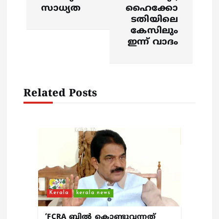
സാധ്യത
ഹൈക്കോ
n
ടതിയിലെ
കേസിലും
a
ഇന്ന് വാദം
v
i
Related Posts
g
a
t
i
Kerala
kerala news
o
‘FCRA ബിൽ കൊണ്ടുവന്നത്