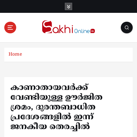
S
k
i
p
t
o
Online News Portal
c
o
Home
n
t
e
n
കാണാതായവർക്ക്
t
വേണ്ടിയുള്ള ഊർജിത
ശ്രമം, ദുരന്തബാധിത
പ്രദേശങ്ങളിൽ ഇന്ന്
ജനകീയ തെരച്ചിൽ