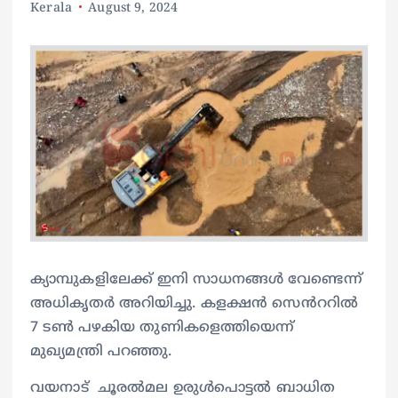
Kerala
August 9, 2024
ക്യാമ്പുകളിലേക്ക് ഇനി സാധനങ്ങൾ വേണ്ടെന്ന്
അധികൃതർ അറിയിച്ചു. കളക്ഷൻ സെൻററിൽ
7 ടൺ പഴകിയ തുണികളെത്തിയെന്ന്
മുഖ്യമന്ത്രി പറഞ്ഞു.
വയനാട് ചൂരൽമല ഉരുൾപൊട്ടൽ ബാധിത