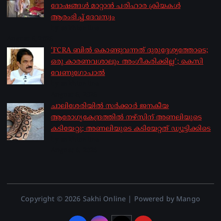
ദോഷങ്ങൾ മാറ്റാൻ പരിഹാര ക്രിയകൾ
ആരംഭിച്ച് ദേവസ്വം
by sakhionline
August 6, 2026
‘FCRA ബിൽ കൊണ്ടുവന്നത് ദുരുദ്ദേശ്യത്തോടെ;
ഒരു കാരണവശാലും അം​ഗീകരിക്കില്ല’; കെസി
വേണു​ഗോപാൽ
by sakhionline
August 6, 2026
ചാലിശേരിയില്‍ സര്‍ക്കാര്‍ ജനകീയ
ആരോഗ്യകേന്ദ്രത്തില്‍ നഴ്സിന് അണലിയുടെ
കടിയേറ്റു; അണലിയുടെ കടിയേറ്റത് ഡ്യൂട്ടിക്കിടെ
by sakhionline
August 6, 2026
Copyright © 2026 Sakhi Online | Powered by Mango