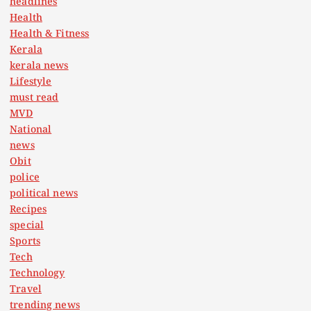
headlines
Health
Health & Fitness
Kerala
kerala news
Lifestyle
must read
MVD
National
news
Obit
police
political news
Recipes
special
Sports
Tech
Technology
Travel
trending news