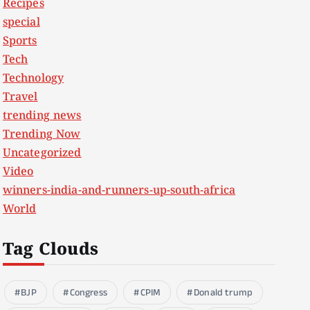
Recipes
special
Sports
Tech
Technology
Travel
trending news
Trending Now
Uncategorized
Video
winners-india-and-runners-up-south-africa
World
Tag Clouds
BJP
Congress
CPIM
Donald trump