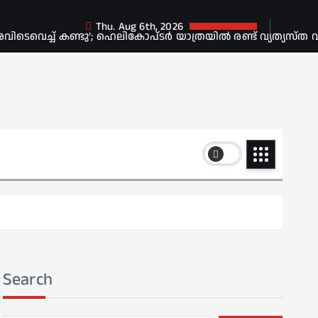
Thu. Aug 6th, 2026
െവെച്ച് കണ്ടു’; ഹെലികോപ്ടർ യാത്രയിൽ രണ്ട് വ്യത്യസ്ത വ
Search