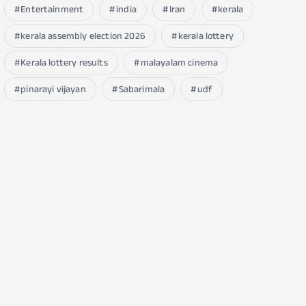
Entertainment
india
Iran
kerala
kerala assembly election 2026
kerala lottery
Kerala lottery results
malayalam cinema
pinarayi vijayan
Sabarimala
udf