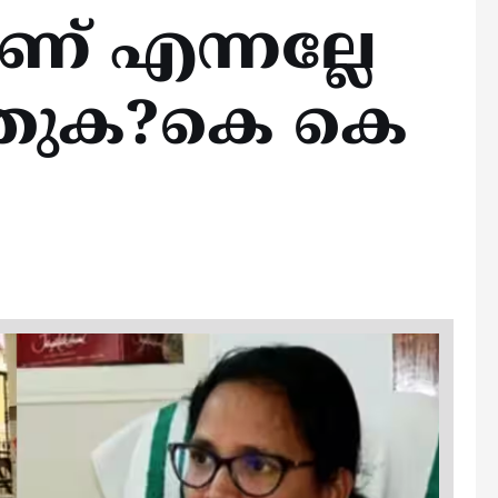
് എന്നല്ലേ
ുതുക?കെ കെ