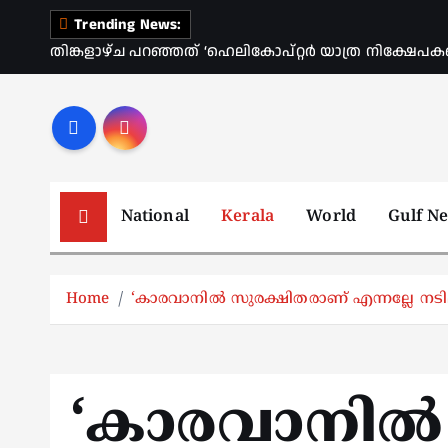
S
Trending News:
k
തിങ്കളാഴ്ച പറഞ്ഞത് ‘ഹെലികോപ്റ്റർ യാത്ര നിക്ഷേപക
i
p
t
o
c
o
National
Kerala
World
Gulf N
n
t
e
Home
‘കാരവാനിൽ സുരക്ഷിതരാണ് എന്നല്ലേ ന
n
t
‘കാരവാനിൽ