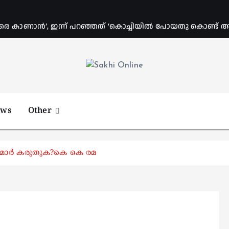
രെ കാണാൻ’, ഇന്ന് പറഞ്ഞത് ‘കൊച്ചിയിൽ പോയതു കൊണ്ട് അവിട
Online News Portal
ews
Other
ടിമാർ കരുതുക?കെ കെ രമ