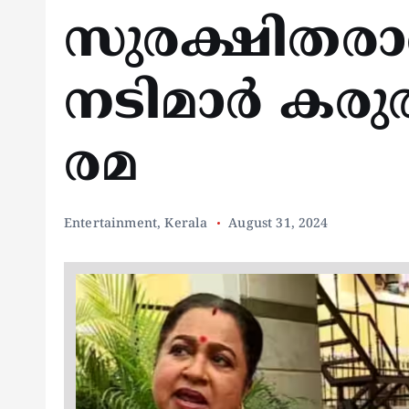
സുരക്ഷിതരാണ
നടിമാർ കര
രമ
Entertainment
,
Kerala
August 31, 2024