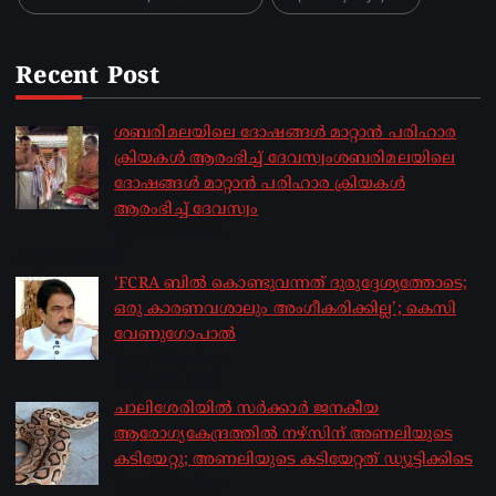
Recent Post
ശബരിമലയിലെ ദോഷങ്ങൾ മാറ്റാൻ പരിഹാര
ക്രിയകൾ ആരംഭിച്ച് ദേവസ്വംശബരിമലയിലെ
ദോഷങ്ങൾ മാറ്റാൻ പരിഹാര ക്രിയകൾ
ആരംഭിച്ച് ദേവസ്വം
by sakhionline
August 6, 2026
‘FCRA ബിൽ കൊണ്ടുവന്നത് ദുരുദ്ദേശ്യത്തോടെ;
ഒരു കാരണവശാലും അം​ഗീകരിക്കില്ല’; കെസി
വേണു​ഗോപാൽ
by sakhionline
August 6, 2026
ചാലിശേരിയില്‍ സര്‍ക്കാര്‍ ജനകീയ
ആരോഗ്യകേന്ദ്രത്തില്‍ നഴ്സിന് അണലിയുടെ
കടിയേറ്റു; അണലിയുടെ കടിയേറ്റത് ഡ്യൂട്ടിക്കിടെ
by sakhionline