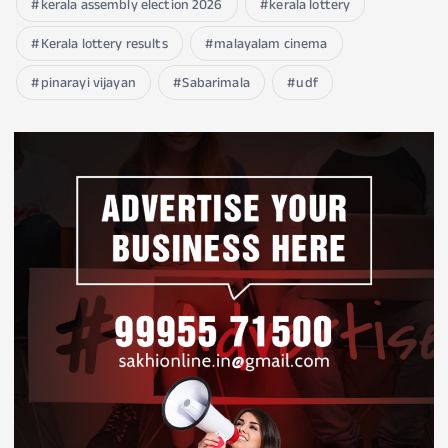
kerala assembly election 2026
kerala lottery
Kerala lottery results
malayalam cinema
pinarayi vijayan
Sabarimala
udf