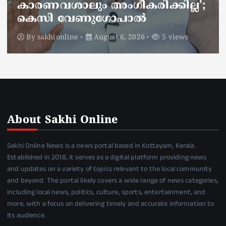
അണലിയുടെ കടിയേറ്റത്
ഡ്യൂട്ടിക്കിടെ
By
sakhionline
August 6, 2026
4 views
About Sakhi Online
Sakhi Online News is a news portal based in Kottayam, Kerala.
Established in 2018, it serves as a digital platform providing news
and updates on a variety of topics relevant to the local community
and beyond. The portal likely covers a wide range of news categories,
including local news, politics, culture, sports, entertainment, and
more, with a focus on delivering timely and accurate information to
its audience.