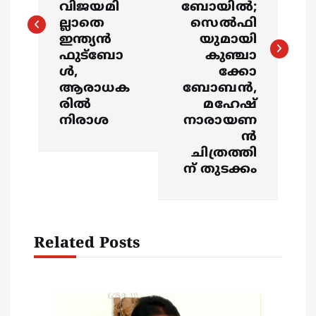
വിജയമി
ബോയില്‍;
t
ല്ലാതെ
സെൽഫി
ഇന്ത്യന്‍
യുമായി
n
ഫുട്‌ബോ
കുഞ്ചാ
ള്‍,
ക്കോ
a
ആരാധക
ബോബൻ,
രില്‍
മഹേഷ്
v
നിരാശ
നാരായണ
ൻ
i
ചിത്രത്തി
ന് തുടക്കം
g
a
Related Posts
t
i