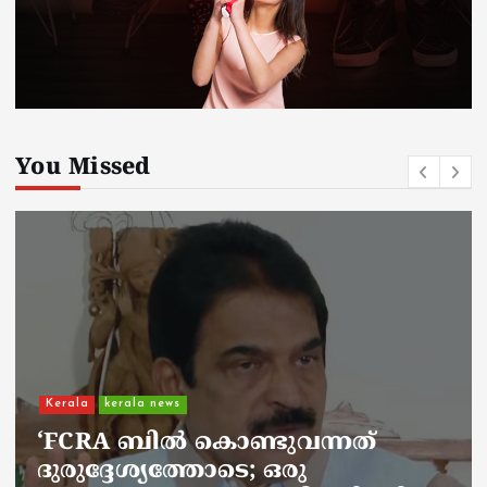
You Missed
Kerala
kerala news
ചാലിശേരിയില്‍ സര്‍ക്കാര്‍
ജനകീയ ആരോഗ്യകേന്ദ്രത്തില്‍
നഴ്സിന് അണലിയുടെ കടിയേറ്റു;