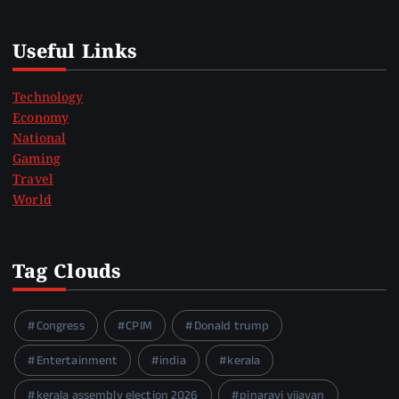
Useful Links
Technology
Economy
National
Gaming
Travel
World
Tag Clouds
Congress
CPIM
Donald trump
Entertainment
india
kerala
kerala assembly election 2026
pinarayi vijayan