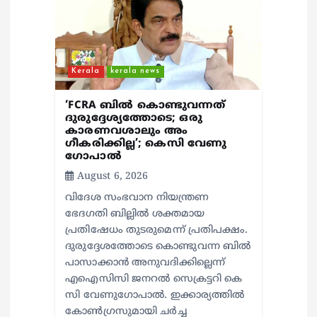
o
n
Kerala
kerala news
‘FCRA ബിൽ കൊണ്ടുവന്നത്
ദുരുദ്ദേശ്യത്തോടെ; ഒരു
കാരണവശാലും അം​
ഗീകരിക്കില്ല’; കെസി വേണു​
ഗോപാൽ
August 6, 2026
വിദേശ സംഭവാന നിയന്ത്രണ
ഭേദഗതി ബില്ലിൽ ശക്തമായ
പ്രതിഷേധം തുടരുമെന്ന് പ്രതിപക്ഷം.
ദുരുദ്ദേശത്തോടെ കൊണ്ടുവന്ന ബിൽ
പാസാക്കാൻ അനുവദിക്കില്ലെന്ന്
എഐസിസി ജനറൽ സെക്രട്ടറി കെ
സി വേണുഗോപാൽ. ഇക്കാര്യത്തിൽ
കോൺഗ്രസുമായി ചർച്ച