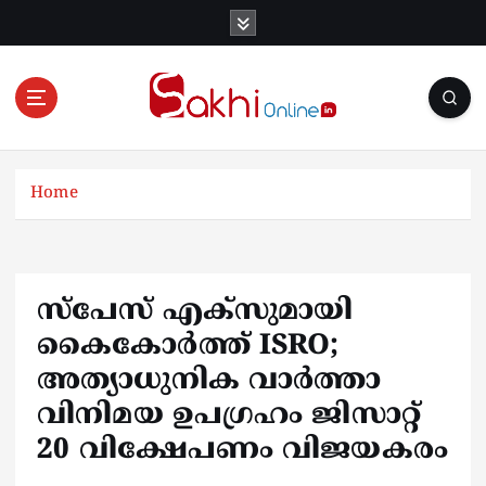
S
k
i
p
t
o
Online News Portal
c
o
Home
n
t
e
n
സ്‌പേസ് എക്‌സുമായി
t
കൈകോര്‍ത്ത് ISRO;
അത്യാധുനിക വാര്‍ത്താ
വിനിമയ ഉപഗ്രഹം ജിസാറ്റ്
20 വിക്ഷേപണം വിജയകരം