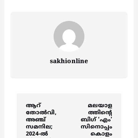
sakhionline
P
ആറ്
മലയാള
o
തോല്‍വി,
ത്തിന്റെ
അഞ്ച്
ബി​ഗ് ‘എം’
s
സമനില;
സിനൊപ്പം
2024-ല്‍
കൊളം