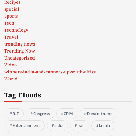
Recipes
special
Sports
Tech
Technology
Travel
trending news
Trending Now
Uncategorized
Video
winners-india-and-runners-up-south-africa
World
Tag Clouds
BJP
Congress
CPIM
Donald trump
Entertainment
india
Iran
kerala