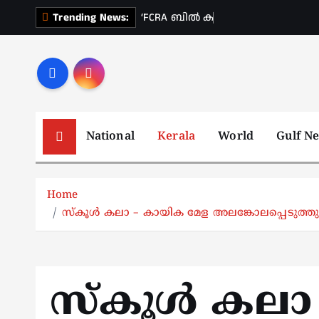
S
‘
F
C
R
A
ബ
ൽ
ക
ണ
വ
Trending News:
k
i
p
t
o
c
National
Kerala
World
Gulf N
o
n
t
Home
e
സ്‌കൂള്‍ കലാ – കായിക മേള അലങ്കോലപ്പെടുത്തുന്ന
n
t
സ്‌കൂള്‍ കല