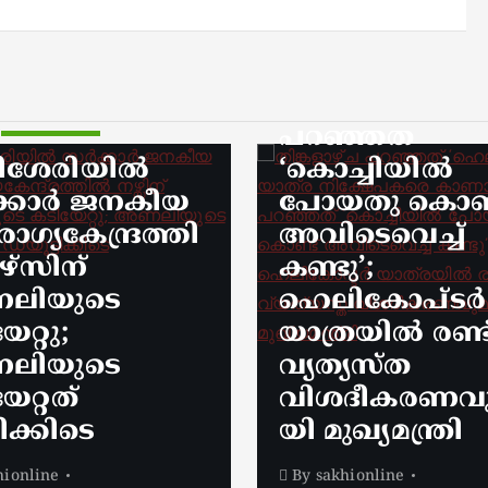
ലികോപ്റ്റർ
ര
്ഷേപകരെ
ാൻ’, ഇന്ന്
്ഞത്
ച്ചിയിൽ
headlines
kerala news
തു കൊണ്ട്
ടെവെച്ച്
വിവാദ പരാമർ
ു’;
‘ഖേദം
ികോപ്ടർ
പ്രകടിപ്പിക്കുന്ന
രയിൽ രണ്ട്
പറയാൻ
്യസ്ത
പാടില്ലാത്തതാ
ദീകരണവുമാ
പറഞ്ഞത്’; മന്ത്
ഖ്യമന്ത്രി
സിപി ജോൺ
hionline
By
sakhionline