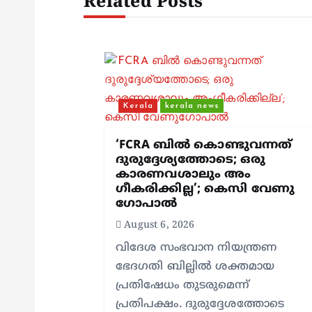
Related Posts
a
v
i
Kerala
kerala news
g
‘FCRA ബിൽ കൊണ്ടുവന്നത്
ദുരുദ്ദേശ്യത്തോടെ; ഒരു
a
കാരണവശാലും അം​
ഗീകരിക്കില്ല’; കെസി വേണു​
t
ഗോപാൽ
August 6, 2026
i
വിദേശ സംഭവാന നിയന്ത്രണ
ഭേദഗതി ബില്ലിൽ ശക്തമായ
o
പ്രതിഷേധം തുടരുമെന്ന്
പ്രതിപക്ഷം. ദുരുദ്ദേശത്തോടെ