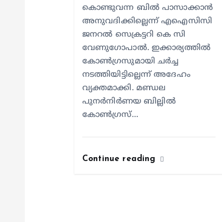
n
കൊണ്ടുവന്ന ബിൽ പാസാക്കാൻ
അനുവദിക്കില്ലെന്ന് എഐസിസി
ജനറൽ സെക്രട്ടറി കെ സി
വേണുഗോപാൽ. ഇക്കാര്യത്തിൽ
കോൺഗ്രസുമായി ചർച്ച
നടത്തിയിട്ടില്ലെന്ന് അദേഹം
വ്യക്തമാക്കി. മണ്ഡല
പുനർനിർണയ ബില്ലിൽ
കോൺഗ്രസ്…
Continue reading
Kerala
തിങ്
പറഞ