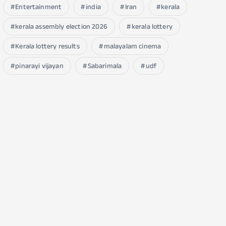
Entertainment
india
Iran
kerala
kerala assembly election 2026
kerala lottery
Kerala lottery results
malayalam cinema
pinarayi vijayan
Sabarimala
udf