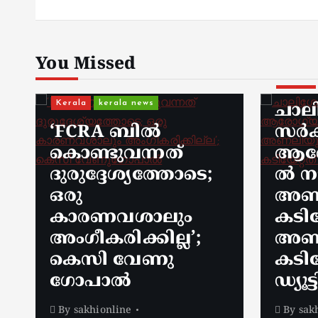
‘ഹെ
യാത്
നിക
You Missed
കാണ
Kerala
kerala news
പറഞ
ചാലിശേരിയില്‍
‘കൊ
സര്‍ക്കാര്‍ ജനകീയ
പോയ
ആരോഗ്യകേന്ദ്രത്തി
അവി
ല്‍ നഴ്സിന്
കണ്ട
അണലിയുടെ
ഹെല
കടിയേറ്റു;
യാത്
അണലിയുടെ
വ്യത
കടിയേറ്റത്
വിശ
ഡ്യൂട്ടിക്കിടെ
യി മു
By
sakhionline
By
sak