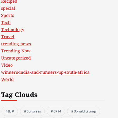
Recipes
special
Sports
Tech
Technology
Travel
trending news
Trending Now
Uncategorized
Video
winners-india-and-runners-up-south-africa
World
Tag Clouds
BJP
Congress
CPIM
Donald trump