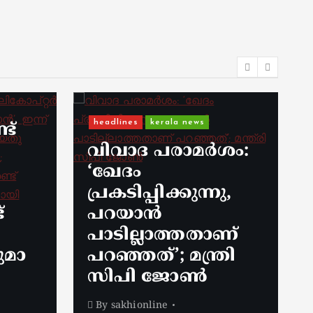
Kerala
kerala news
ശം:
റെയ്ഡ് കഴിഞ്ഞ്
മടങ്ങിയ ഇ ഡി
ു,
ഉദ്യോഗസ്ഥരെ
ആക്രമിച്ച കേസ്; 4
ണ്
സിപിഐഎം
രി
പ്രവർത്തകർക്ക്
കൂടി ജാമ്യം
By
sakhionline