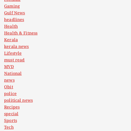
Gaming
Gulf News
headlines
Health
Health & Fitness
Kerala
kerala news
Lifestyle
must read
MVD
National
news
Obit
police
political news
Recipes
special
Sports
Tech