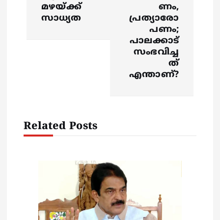
a
മഴയ്ക്ക്
ണം,
സാധ്യത
പ്രത്യാരോ
v
പണം;
പാലക്കാട്
i
സംഭവിച്ച
ത്
g
എന്താണ്?
a
t
Related Posts
i
o
n