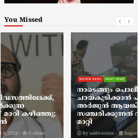
You Missed
kerala news
must read
നാടെങ്ങും പൊലീസ് തിരയുന്നു,
ചായകുടിക്കാൻ എടപ്പാളിലെത്തി
അർജുൻ ആയങ്കി;
സഞ്ചരിക്കുന്നത് വാഹനങ്ങൾ
മാറ്റി
By
sakhionline
August 8, 2026
5 views