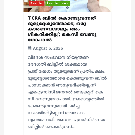
Kerala
kerala news
‘FCRA ബിൽ കൊണ്ടുവന്നത്
ദുരുദ്ദേശ്യത്തോടെ; ഒരു
കാരണവശാലും അം​
ഗീകരിക്കില്ല’; കെസി വേണു​
ഗോപാൽ
August 6, 2026
വിദേശ സംഭവാന നിയന്ത്രണ
ഭേദഗതി ബില്ലിൽ ശക്തമായ
പ്രതിഷേധം തുടരുമെന്ന് പ്രതിപക്ഷം.
ദുരുദ്ദേശത്തോടെ കൊണ്ടുവന്ന ബിൽ
പാസാക്കാൻ അനുവദിക്കില്ലെന്ന്
എഐസിസി ജനറൽ സെക്രട്ടറി കെ
സി വേണുഗോപാൽ. ഇക്കാര്യത്തിൽ
കോൺഗ്രസുമായി ചർച്ച
നടത്തിയിട്ടില്ലെന്ന് അദേഹം
വ്യക്തമാക്കി. മണ്ഡല പുനർനിർണയ
ബില്ലിൽ കോൺഗ്രസ്…