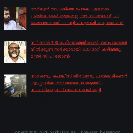
അർജുൻ ആയങ്കിയെ പോലെയുള്ളവർ
ക്രിമിനലുകൾ ആയതല്ല, ആക്കിയതാണ്; പി
ജയരാജനെതിരെ ഒളിയമ്പുമായി മനു തോമസ്
by sakhionline
August 8, 2026
സർക്കാർ 100-ാം ദിവസത്തിലേക്ക്, ജനപക്ഷത്ത്
നിൽക്കുന്ന സർക്കാരായി UDF മാറി കഴിഞ്ഞു;
മന്ത്രി സിപി ജോൺ
by sakhionline
August 8, 2026
നാടെങ്ങും പൊലീസ് തിരയുന്നു, ചായകുടിക്കാൻ
എടപ്പാളിലെത്തി അർജുൻ ആയങ്കി;
സഞ്ചരിക്കുന്നത് വാഹനങ്ങൾ മാറ്റി
by sakhionline
August 8, 2026
Copyright © 2026 Sakhi Online | Powered by Mango