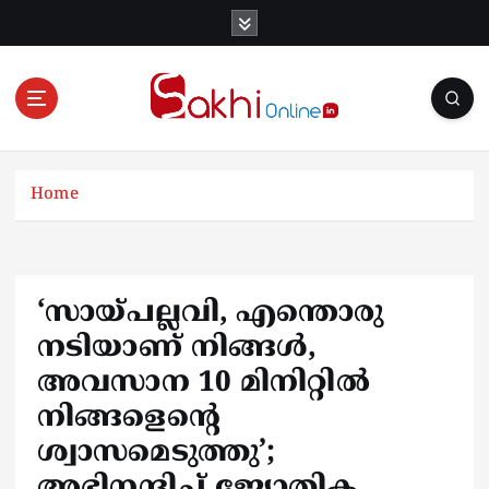
S
k
i
p
t
o
Online News Portal
c
o
Home
n
t
e
n
‘സായ്‌പല്ലവി, എന്തൊരു
t
നടിയാണ് നിങ്ങൾ,
അവസാന 10 മിനിറ്റില്‍
നിങ്ങളെന്റെ
ശ്വാസമെടുത്തു’;
അഭിനന്ദിച്ച് ജ്യോതിക