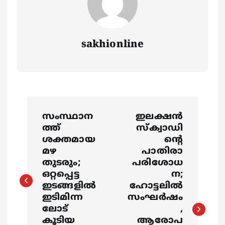
sakhionline
P
സംസ്ഥാന
ഇലക്ഷൻ
o
ത്ത്
സ്ക്വാഡി
ശക്തമായ
ന്റെ
s
മഴ
പാതിരാ
തുടരും;
പരിശോധ
ഒറ്റപ്പെട്ട
ന;
t
ഇടങ്ങളിൽ
ഹോട്ടലിൽ
ഇടിമിന്ന
സംഘർഷം
n
ലോട്
,
കൂടിയ
ആരോപ