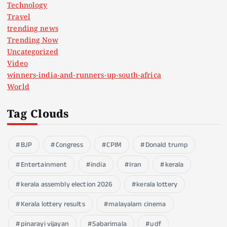
Technology
Travel
trending news
Trending Now
Uncategorized
Video
winners-india-and-runners-up-south-africa
World
Tag Clouds
BJP
Congress
CPIM
Donald trump
Entertainment
india
Iran
kerala
kerala assembly election 2026
kerala lottery
Kerala lottery results
malayalam cinema
pinarayi vijayan
Sabarimala
udf