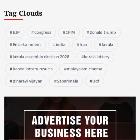
Tag Clouds
BJP
Congress
CPIM
Donald trump
Entertainment
india
Iran
kerala
kerala assembly election 2026
kerala lottery
Kerala lottery results
malayalam cinema
pinarayi vijayan
Sabarimala
udf