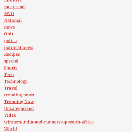
Lifestyle
must read
MVD
National
news
Obit
police
political news
Recipes
special
Sports
Tech
Technology
Travel
trending news
Trending Now
Uncategorized
Video
winners-india-and-runners-up-south-africa
World