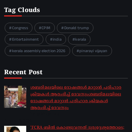
Tag Clouds
Congress
CPIM
Donald trump
Entertainment
india
kerala
kerala assembly election 2026
pinarayi vijayan
Recent Post
ശബരിമലയിലെ ദോഷങ്ങൾ മാറ്റാൻ പരിഹാര
ക്രിയകൾ ആരംഭിച്ച് ദേവസ്വംശബരിമലയിലെ
ദോഷങ്ങൾ മാറ്റാൻ പരിഹാര ക്രിയകൾ
ആരംഭിച്ച് ദേവസ്വം
by sakhionline
August 6, 2026
‘FCRA ബിൽ കൊണ്ടുവന്നത് ദുരുദ്ദേശ്യത്തോടെ;