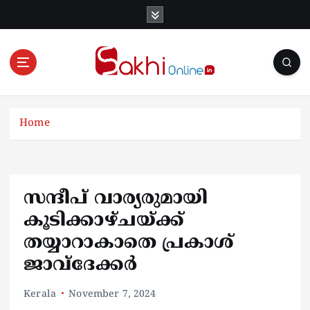
S
k
i
p
t
o
Online News Portal
c
o
Home
n
t
e
n
സന്ദീപ് വാര്യരുമായി
t
കൂടിക്കാഴ്ചയ്ക്ക്
തയ്യാറാകാതെ പ്രകാശ്
ജാവ്ദേക്കർ
Kerala
November 7, 2024