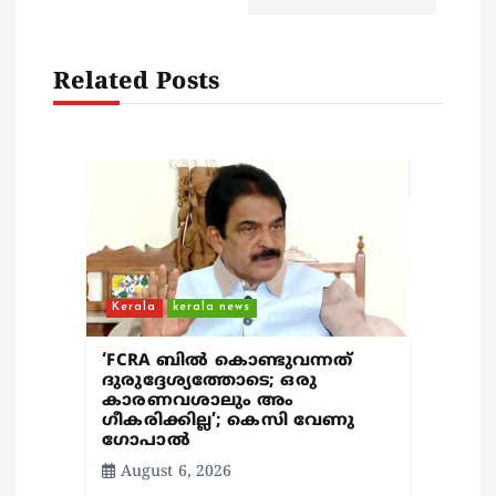
g
a
Related Posts
t
i
o
n
Kerala
kerala news
‘FCRA ബിൽ കൊണ്ടുവന്നത്
ദുരുദ്ദേശ്യത്തോടെ; ഒരു
കാരണവശാലും അം​
ഗീകരിക്കില്ല’; കെസി വേണു​
ഗോപാൽ
August 6, 2026