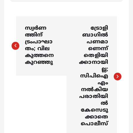
P
സ്വർണ
ട്രോളി
o
ത്തിന്
ബാഗിൽ
ട്രംപാഘാ
പണമാ
s
തം; വില
ണെന്ന്
കുത്തനെ
തെളിയി
കുറഞ്ഞു
ക്കാനായി
t
ല്ല;
സിപിഐ
n
എം
നൽകിയ
a
പരാതിയി
ൽ
v
കേസെടു
ക്കാതെ
i
പൊലീസ്