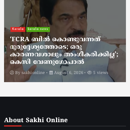
Kerala
kerala news
ചാലിശേരിയില്‍ സര്‍ക്കാര്‍
ജനകീയ ആരോഗ്യകേന്ദ്രത്തില്‍
നഴ്സിന് അണലിയുടെ കടിയേറ്റു;
അണലിയുടെ കടിയേറ്റത്
ഡ്യൂട്ടിക്കിടെ
By
sakhionline
August 6, 2026
4 views
About Sakhi Online