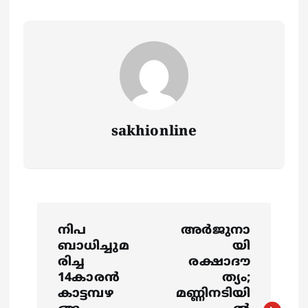
sakhionline
P
നിപ
അർജുനാ
o
ബാധിച്ചുമ
യി
രിച്ച
രക്ഷാദൗ
s
14കാരന്‍
ത്യം;
കാട്ടമ്പഴ
മണ്ണിനടിയി