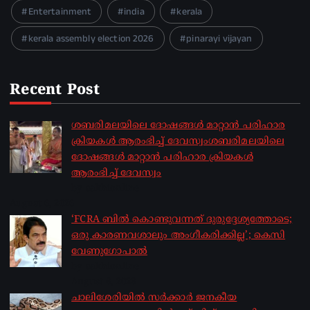
Entertainment
india
kerala
kerala assembly election 2026
pinarayi vijayan
Recent Post
ശബരിമലയിലെ ദോഷങ്ങൾ മാറ്റാൻ പരിഹാര
ക്രിയകൾ ആരംഭിച്ച് ദേവസ്വംശബരിമലയിലെ
ദോഷങ്ങൾ മാറ്റാൻ പരിഹാര ക്രിയകൾ
ആരംഭിച്ച് ദേവസ്വം
by sakhionline
August 6, 2026
‘FCRA ബിൽ കൊണ്ടുവന്നത് ദുരുദ്ദേശ്യത്തോടെ;
ഒരു കാരണവശാലും അം​ഗീകരിക്കില്ല’; കെസി
വേണു​ഗോപാൽ
by sakhionline
August 6, 2026
ചാലിശേരിയില്‍ സര്‍ക്കാര്‍ ജനകീയ