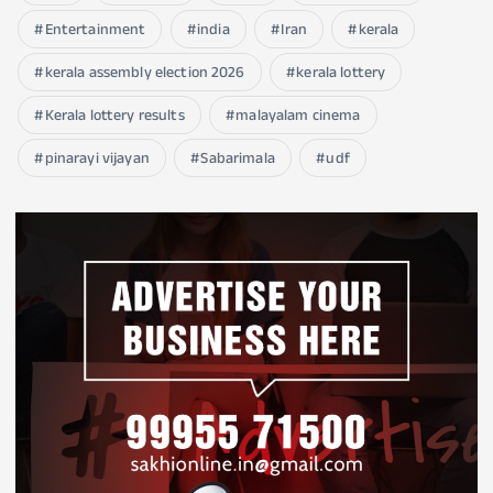
Entertainment
india
Iran
kerala
kerala assembly election 2026
kerala lottery
Kerala lottery results
malayalam cinema
pinarayi vijayan
Sabarimala
udf