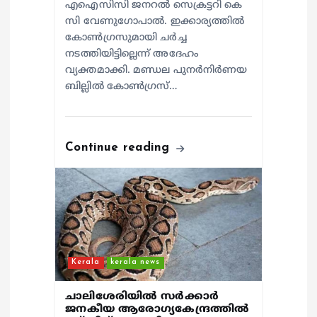
എഐസിസി ജനറൽ സെക്രട്ടറി കെ
സി വേണുഗോപാൽ. ഇക്കാര്യത്തിൽ
കോൺഗ്രസുമായി ചർച്ച
നടത്തിയിട്ടില്ലെന്ന് അദേഹം
വ്യക്തമാക്കി. മണ്ഡല പുനർനിർണയ
ബില്ലിൽ കോൺഗ്രസ്…
Continue reading
Kerala
kerala news
ചാലിശേരിയില്‍ സര്‍ക്കാര്‍
ജനകീയ ആരോഗ്യകേന്ദ്രത്തില്‍