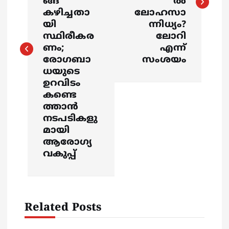
ങ്ങ
ൽ
t
കഴിച്ചതാ
ലോഹസാ
യി
ന്നിധ്യം?
n
സ്ഥിരീകര
ലോറി
ണം;
എന്ന്
a
രോഗബാ
സംശയം
ധയുടെ
v
ഉറവിടം
കണ്ടെ
i
ത്താന്‍
നടപടികളു
g
മായി
ആരോഗ്യ
a
വകുപ്പ്
t
i
Related Posts