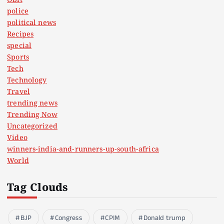
Obit
police
political news
Recipes
special
Sports
Tech
Technology
Travel
trending news
Trending Now
Uncategorized
Video
winners-india-and-runners-up-south-africa
World
Tag Clouds
BJP
Congress
CPIM
Donald trump