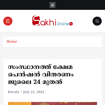
S
k
i
p
t
o
Online News Portal
c
o
Home
n
t
e
n
സംസ്ഥാനത്ത് ക്ഷേമ
t
പെൻഷൻ വിതരണം
ജൂലൈ 24 മുതൽ
Kerala
July 22, 2024