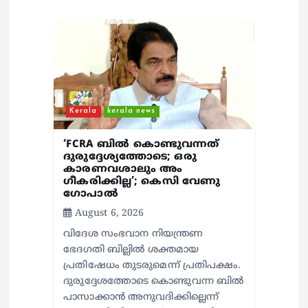
o
n
Kerala
kerala news
‘FCRA ബിൽ കൊണ്ടുവന്നത്
ദുരുദ്ദേശ്യത്തോടെ; ഒരു
കാരണവശാലും അം​
ഗീകരിക്കില്ല’; കെസി വേണു​
ഗോപാൽ
August 6, 2026
വിദേശ സംഭവാന നിയന്ത്രണ
ഭേദഗതി ബില്ലിൽ ശക്തമായ
പ്രതിഷേധം തുടരുമെന്ന് പ്രതിപക്ഷം.
ദുരുദ്ദേശത്തോടെ കൊണ്ടുവന്ന ബിൽ
പാസാക്കാൻ അനുവദിക്കില്ലെന്ന്