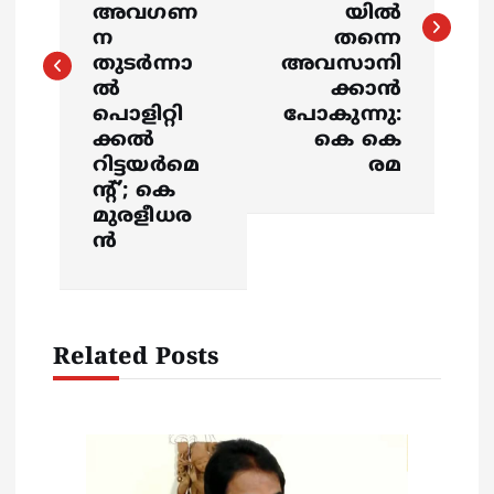
അവഗണ
യില്‍
t
ന
തന്നെ
തുടർന്നാ
അവസാനി
n
ൽ
ക്കാന്‍
പൊളിറ്റി
പോകുന്നു:
a
ക്കൽ
കെ കെ
റിട്ടയർമെ
രമ
v
ൻ്റ്’; കെ
മുരളീധര
i
ൻ
g
a
Related Posts
t
i