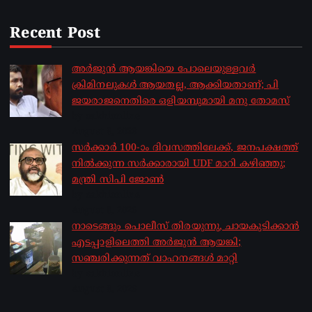
Recent Post
അർജുൻ ആയങ്കിയെ പോലെയുള്ളവർ
ക്രിമിനലുകൾ ആയതല്ല, ആക്കിയതാണ്; പി
ജയരാജനെതിരെ ഒളിയമ്പുമായി മനു തോമസ്
by sakhionline
August 8, 2026
സർക്കാർ 100-ാം ദിവസത്തിലേക്ക്, ജനപക്ഷത്ത്
നിൽക്കുന്ന സർക്കാരായി UDF മാറി കഴിഞ്ഞു;
മന്ത്രി സിപി ജോൺ
by sakhionline
August 8, 2026
നാടെങ്ങും പൊലീസ് തിരയുന്നു, ചായകുടിക്കാൻ
എടപ്പാളിലെത്തി അർജുൻ ആയങ്കി;
സഞ്ചരിക്കുന്നത് വാഹനങ്ങൾ മാറ്റി
by sakhionline
August 8, 2026