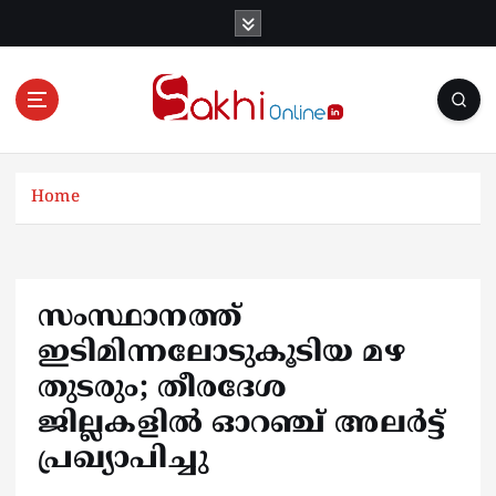
S
k
i
p
t
o
Online News Portal
c
o
Home
n
t
e
n
സംസ്ഥാനത്ത്
t
ഇടിമിന്നലോടുകൂടിയ മഴ
തുടരും; തീരദേശ
ജില്ലകളിൽ ഓറഞ്ച് അലർട്ട്
പ്രഖ്യാപിച്ചു