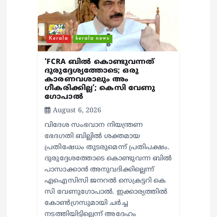
o
n
Kerala
kerala news
‘FCRA ബിൽ കൊണ്ടുവന്നത്
ദുരുദ്ദേശ്യത്തോടെ; ഒരു
കാരണവശാലും അം​
ഗീകരിക്കില്ല’; കെസി വേണു​
ഗോപാൽ
August 6, 2026
വിദേശ സംഭവാന നിയന്ത്രണ
ഭേദഗതി ബില്ലിൽ ശക്തമായ
പ്രതിഷേധം തുടരുമെന്ന് പ്രതിപക്ഷം.
ദുരുദ്ദേശത്തോടെ കൊണ്ടുവന്ന ബിൽ
പാസാക്കാൻ അനുവദിക്കില്ലെന്ന്
എഐസിസി ജനറൽ സെക്രട്ടറി കെ
സി വേണുഗോപാൽ. ഇക്കാര്യത്തിൽ
കോൺഗ്രസുമായി ചർച്ച
നടത്തിയിട്ടില്ലെന്ന് അദേഹം