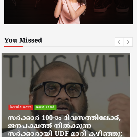
You Missed
kerala news
must read
നാടെങ്ങും പൊലീസ് തിരയുന്നു,
ചായകുടിക്കാൻ എടപ്പാളിലെത്തി
അർജുൻ ആയങ്കി;
സഞ്ചരിക്കുന്നത് വാഹനങ്ങൾ