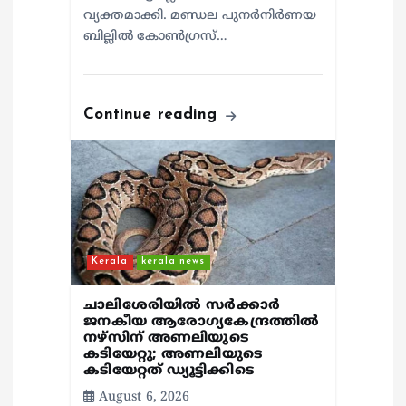
വ്യക്തമാക്കി. മണ്ഡല പുനർനിർണയ
ബില്ലിൽ കോൺഗ്രസ്…
Continue reading
Kerala
kerala news
ചാലിശേരിയില്‍ സര്‍ക്കാര്‍
ജനകീയ ആരോഗ്യകേന്ദ്രത്തില്‍
നഴ്സിന് അണലിയുടെ
കടിയേറ്റു; അണലിയുടെ
കടിയേറ്റത് ഡ്യൂട്ടിക്കിടെ
August 6, 2026