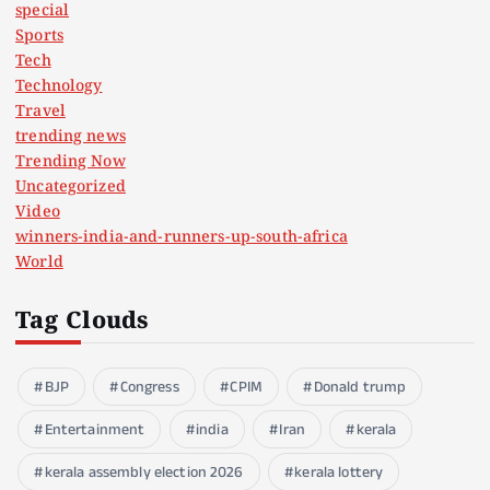
special
Sports
Tech
Technology
Travel
trending news
Trending Now
Uncategorized
Video
winners-india-and-runners-up-south-africa
World
Tag Clouds
BJP
Congress
CPIM
Donald trump
Entertainment
india
Iran
kerala
kerala assembly election 2026
kerala lottery