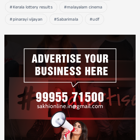
Kerala lottery results
malayalam cinema
pinarayi vijayan
Sabarimala
udf