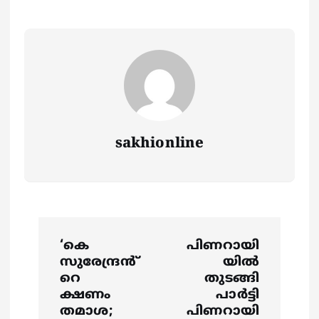
sakhionline
P
‘കെ
പിണറായി
o
സുരേന്ദ്രൻ്
യില്‍
റെ
തുടങ്ങി
s
ക്ഷണം
പാര്‍ട്ടി
തമാശ;
പിണറായി