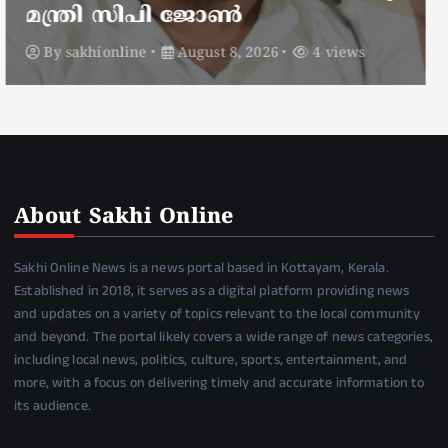
മാറ്റി
By
sakhionline
August 8, 2026
6 views
About Sakhi Online
Sakhi Online News is a news portal based in Kottayam, Kerala.
Established in 2018, it serves as a digital platform providing news
and updates on a variety of topics relevant to the local community
and beyond. The portal likely covers a wide range of news categories,
including local news, politics, culture, sports, entertainment, and
more, with a focus on delivering timely and accurate information to
its audience.