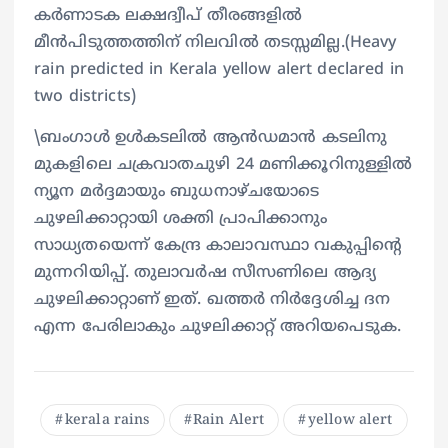
കർണാടക ലക്ഷദ്വീപ് തീരങ്ങളിൽ
മീൻപിടുത്തത്തിന് നിലവിൽ തടസ്സമില്ല.(Heavy
rain predicted in Kerala yellow alert declared in
two districts)
\ബംഗാൾ ഉൾകടലിൽ ആൻഡമാൻ കടലിനു
മുകളിലെ ചക്രവാതചുഴി 24 മണിക്കൂറിനുള്ളിൽ
ന്യൂന മർദ്ദമായും ബുധനാഴ്ചയോടെ
ചുഴലിക്കാറ്റായി ശക്തി പ്രാപിക്കാനും
സാധ്യതയെന്ന് കേന്ദ്ര കാലാവസ്ഥാ വകുപ്പിന്റെ
മുന്നറിയിപ്പ്. തുലാവർഷ സീസണിലെ ആദ്യ
ചുഴലിക്കാറ്റാണ് ഇത്. ഖത്തർ നിർദ്ദേശിച്ച ദന
എന്ന പേരിലാകും ചുഴലിക്കാറ്റ് അറിയപെടുക.
kerala rains
Rain Alert
yellow alert