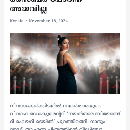
അയവില്ല
Kerala
November 18, 2024
വിവാദങ്ങള്‍ക്കിടയില്‍ നയന്‍താരയുടെ
വിവാഹ ഡോക്യുമെന്ററി ‘നയന്‍താര ബിയോണ്ട്
ദി ഫെയറി ടെയില്‍’ പുറത്തിറങ്ങി. നാനും
റൗഡി താ എന്ന ചിത്രത്തിന്റെ വീഡിയോ,