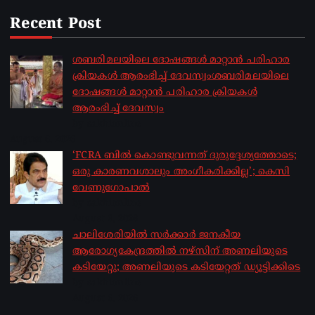
Recent Post
ശബരിമലയിലെ ദോഷങ്ങൾ മാറ്റാൻ പരിഹാര
ക്രിയകൾ ആരംഭിച്ച് ദേവസ്വംശബരിമലയിലെ
ദോഷങ്ങൾ മാറ്റാൻ പരിഹാര ക്രിയകൾ
ആരംഭിച്ച് ദേവസ്വം
by sakhionline
August 6, 2026
‘FCRA ബിൽ കൊണ്ടുവന്നത് ദുരുദ്ദേശ്യത്തോടെ;
ഒരു കാരണവശാലും അം​ഗീകരിക്കില്ല’; കെസി
വേണു​ഗോപാൽ
by sakhionline
August 6, 2026
ചാലിശേരിയില്‍ സര്‍ക്കാര്‍ ജനകീയ
ആരോഗ്യകേന്ദ്രത്തില്‍ നഴ്സിന് അണലിയുടെ
കടിയേറ്റു; അണലിയുടെ കടിയേറ്റത് ഡ്യൂട്ടിക്കിടെ
by sakhionline
August 6, 2026