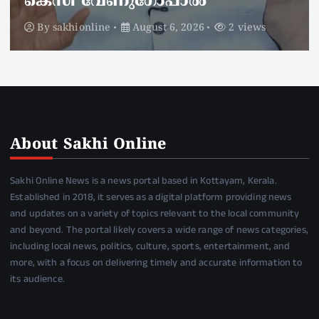
ഡ്യൂട്ടിക്കിടെ
By
sakhionline
August 6, 2026
2 views
About Sakhi Online
Sakhi Online News is a news portal based in Kottayam, Kerala.
Established in 2018, it serves as a digital platform providing news
and updates on a variety of topics relevant to the local community
and beyond. The portal likely covers a wide range of news categories,
including local news, politics, culture, sports, entertainment, and
more, with a focus on delivering timely and accurate information to
its audience.