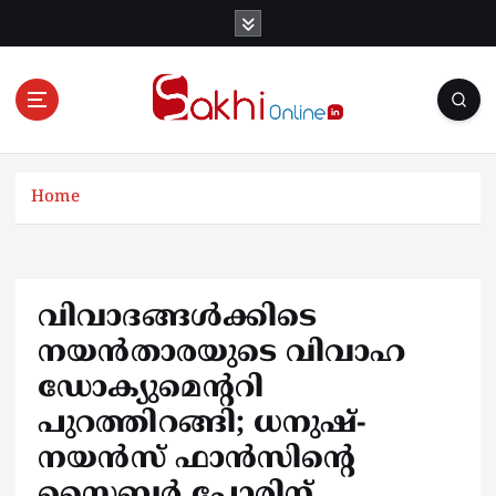
S
k
i
p
t
o
Online News Portal
c
o
Home
n
t
e
n
വിവാദങ്ങള്‍ക്കിടെ
t
നയന്‍താരയുടെ വിവാഹ
ഡോക്യുമെന്ററി
പുറത്തിറങ്ങി; ധനുഷ്-
നയന്‍സ് ഫാന്‍സിന്റെ
സൈബര്‍ പോരിന്