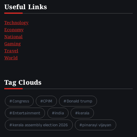
Useful Links
Technology
Economy
National
Gaming
Travel
World
Tag Clouds
Congress
CPIM
Donald trump
Entertainment
india
kerala
kerala assembly election 2026
pinarayi vijayan