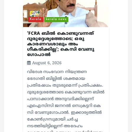
n
Kerala
kerala news
‘FCRA ബിൽ കൊണ്ടുവന്നത്
ദുരുദ്ദേശ്യത്തോടെ; ഒരു
കാരണവശാലും അം​
ഗീകരിക്കില്ല’; കെസി വേണു​
ഗോപാൽ
August 6, 2026
വിദേശ സംഭവാന നിയന്ത്രണ
ഭേദഗതി ബില്ലിൽ ശക്തമായ
പ്രതിഷേധം തുടരുമെന്ന് പ്രതിപക്ഷം.
ദുരുദ്ദേശത്തോടെ കൊണ്ടുവന്ന ബിൽ
പാസാക്കാൻ അനുവദിക്കില്ലെന്ന്
എഐസിസി ജനറൽ സെക്രട്ടറി കെ
സി വേണുഗോപാൽ. ഇക്കാര്യത്തിൽ
കോൺഗ്രസുമായി ചർച്ച
നടത്തിയിട്ടില്ലെന്ന് അദേഹം