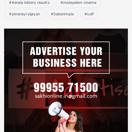
Kerala lottery results
malayalam cinema
pinarayi vijayan
Sabarimala
udf