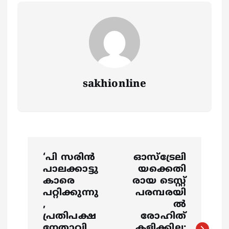
sakhionline
P
‘പി സരിൻ
ഓസ്‌ട്രേലി
o
പാലക്കാട്ടു
യക്കെതി
കാരെ
രായ ടെസ്റ്റ്
s
പറ്റിക്കുന്നു
പരമ്പരയി
,
ല്‍
പ്രതിപക്ഷ
രോഹിത്
t
നേതാവി
കളിക്കില്ല;