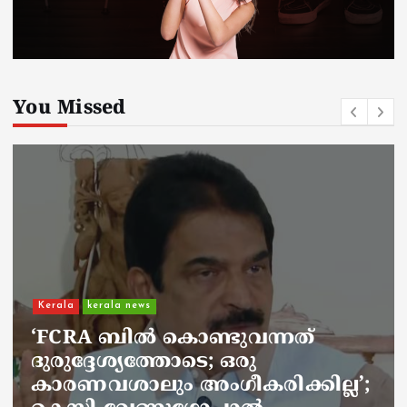
You Missed
Kerala
kerala news
ചാലിശേരിയില്‍ സര്‍ക്കാര്‍
ജനകീയ ആരോഗ്യകേന്ദ്രത്തില്‍
നഴ്സിന് അണലിയുടെ കടിയേറ്റു;
അണലിയുടെ കടിയേറ്റത്