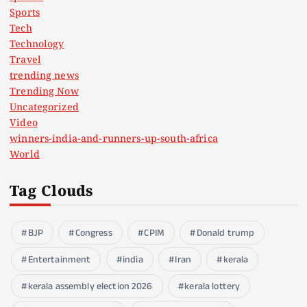
Sports
Tech
Technology
Travel
trending news
Trending Now
Uncategorized
Video
winners-india-and-runners-up-south-africa
World
Tag Clouds
BJP
Congress
CPIM
Donald trump
Entertainment
india
Iran
kerala
kerala assembly election 2026
kerala lottery