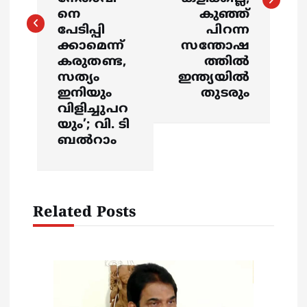
നെ
കുഞ്ഞ്
n
പേടിപ്പി
പിറന്ന
ക്കാമെന്ന്
സന്തോഷ
a
കരുതണ്ട,
ത്തില്‍
സത്യം
ഇന്ത്യയില്‍
v
ഇനിയും
തുടരും
വിളിച്ചുപറ
i
യും’; വി. ടി
ബൽറാം
g
a
Related Posts
t
i
o