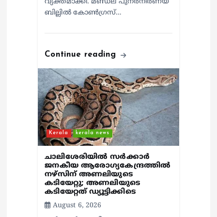
വ്യക്തമാക്കി. മണ്ഡല പുനർനിർണയ
ബില്ലിൽ കോൺഗ്രസ്…
Continue reading
Kerala
kerala news
ചാലിശേരിയില്‍ സര്‍ക്കാര്‍
ജനകീയ ആരോഗ്യകേന്ദ്രത്തില്‍
നഴ്സിന് അണലിയുടെ
കടിയേറ്റു; അണലിയുടെ
കടിയേറ്റത് ഡ്യൂട്ടിക്കിടെ
August 6, 2026