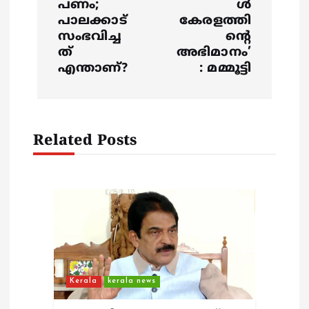
v
പണം;
ൾ
പാലക്കാട്
കേരളത്തി
i
സംഭവിച്ച
ന്റെ
ത്
അഭിമാനം’
g
എന്താണ്?
: മമ്മൂട്ടി
a
t
Related Posts
i
o
n
Kerala
kerala news