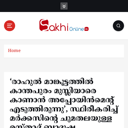
S
k
i
p
t
o
Online News Portal
c
o
Home
n
t
e
n
‘രാഹുല്‍ മാങ്കൂട്ടത്തില്‍
t
കാന്തപുരം മുസ്ലിയാരെ
കാണാന്‍ അപ്പോയിന്‍മെന്റ്
എടുത്തിരുന്നു’, സ്ഥിരീകരിച്ച്
മര്‍ക്കസിന്റെ ചുമതലയുള്ള
ഉസ്താദ് ബാദുഷ