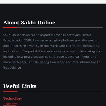
About Sakhi Online
Sakhi Online News is a news portal based in Kottayam, Kerala.
Established in 2018, it serves as a digital platform providing news
and updates on a variety of topics relevant to the local community
and beyond. The portal likely covers a wide range of news categories,
including local news, politics, culture, sports, entertainment, and
more, with a focus on delivering timely and accurate information to
its audience.
Useful Links
Technology
Economy