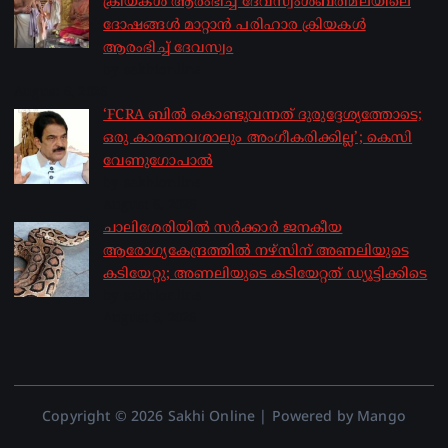
ക്രിയകൾ ആരംഭിച്ച് ദേവസ്വംശബരിമലയിലെ
ദോഷങ്ങൾ മാറ്റാൻ പരിഹാര ക്രിയകൾ
ആരംഭിച്ച് ദേവസ്വം
by sakhionline
August 6, 2026
‘FCRA ബിൽ കൊണ്ടുവന്നത് ദുരുദ്ദേശ്യത്തോടെ;
ഒരു കാരണവശാലും അം​ഗീകരിക്കില്ല’; കെസി
വേണു​ഗോപാൽ
by sakhionline
August 6, 2026
ചാലിശേരിയില്‍ സര്‍ക്കാര്‍ ജനകീയ
ആരോഗ്യകേന്ദ്രത്തില്‍ നഴ്സിന് അണലിയുടെ
കടിയേറ്റു; അണലിയുടെ കടിയേറ്റത് ഡ്യൂട്ടിക്കിടെ
by sakhionline
August 6, 2026
Copyright © 2026 Sakhi Online | Powered by Mango