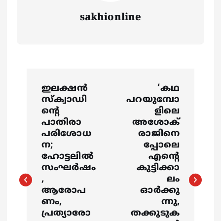
sakhionline
P
ഇലക്ഷൻ
‘കഥ
o
സ്ക്വാഡി
പറയുമ്പോ
ന്റെ
ളിലെ
s
പാതിരാ
അശോക്
പരിശോധ
രാജിനെ
ന;
പ്പോലെ
t
ഹോട്ടലിൽ
എന്റെ
സംഘർഷം
കുട്ടിക്കാ
n
,
ലം
ആരോപ
ഓർക്കു
a
ണം,
ന്നു,
പ്രത്യാരോ
തക്കുടുക