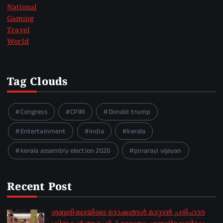
National
Gaming
Travel
World
Tag Clouds
Congress
CPIM
Donald trump
Entertainment
india
kerala
kerala assembly election 2026
pinarayi vijayan
Recent Post
ശബരിമലയിലെ ദോഷങ്ങൾ മാറ്റാൻ പരിഹാര