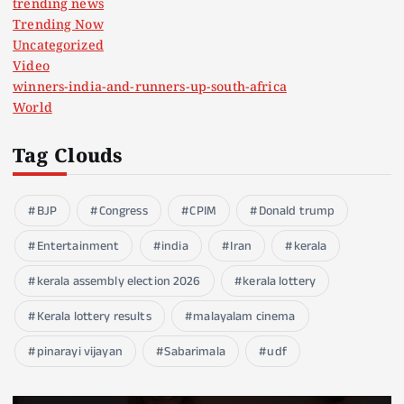
trending news
Trending Now
Uncategorized
Video
winners-india-and-runners-up-south-africa
World
Tag Clouds
BJP
Congress
CPIM
Donald trump
Entertainment
india
Iran
kerala
kerala assembly election 2026
kerala lottery
Kerala lottery results
malayalam cinema
pinarayi vijayan
Sabarimala
udf