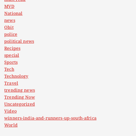
MVD
National
news
Obit
police
political news
Recipes
special
Sports
Tech
Technology
Travel
trending news
Trending Now
Uncategorized
Video
winners-india-and-runners-up-south-africa
World