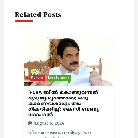
i
Related Posts
g
a
t
i
o
Kerala
kerala news
n
‘FCRA ബിൽ കൊണ്ടുവന്നത്
ദുരുദ്ദേശ്യത്തോടെ; ഒരു
കാരണവശാലും അം​
ഗീകരിക്കില്ല’; കെസി വേണു​
ഗോപാൽ
August 6, 2026
വിദേശ സംഭവാന നിയന്ത്രണ