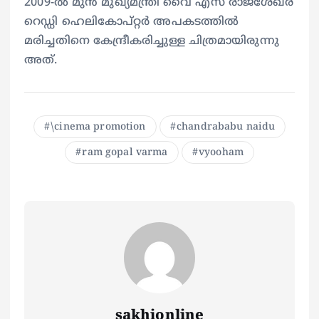
2009-ൽ മുൻ മുഖ്യമന്ത്രി വൈ എസ് രാജശേഖര
റെഡ്ഡി ഹെലികോപ്റ്റർ അപകടത്തിൽ
മരിച്ചതിനെ കേന്ദ്രീകരിച്ചുള്ള ചിത്രമായിരുന്നു
അത്.
\cinema promotion
chandrababu naidu
ram gopal varma
vyooham
sakhionline