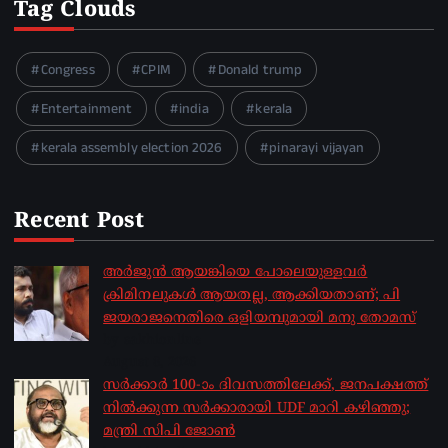
Tag Clouds
Congress
CPIM
Donald trump
Entertainment
india
kerala
kerala assembly election 2026
pinarayi vijayan
Recent Post
അർജുൻ ആയങ്കിയെ പോലെയുള്ളവർ
ക്രിമിനലുകൾ ആയതല്ല, ആക്കിയതാണ്; പി
ജയരാജനെതിരെ ഒളിയമ്പുമായി മനു തോമസ്
by sakhionline
August 8, 2026
സർക്കാർ 100-ാം ദിവസത്തിലേക്ക്, ജനപക്ഷത്ത്
നിൽക്കുന്ന സർക്കാരായി UDF മാറി കഴിഞ്ഞു;
മന്ത്രി സിപി ജോൺ