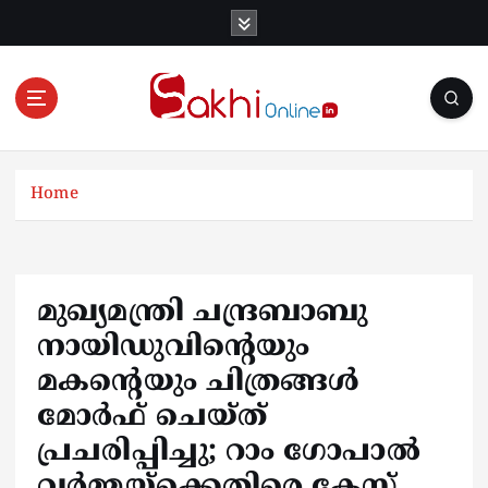
S
k
i
p
t
o
Online News Portal
c
o
Home
n
t
e
n
മുഖ്യമന്ത്രി ചന്ദ്രബാബു
t
നായിഡുവിന്റെയും
മകന്റെയും ചിത്രങ്ങൾ
മോർഫ് ചെയ്ത്
പ്രചരിപ്പിച്ചു; റാം ഗോപാൽ
വർമ്മയ്‌ക്കെതിരെ കേസ്