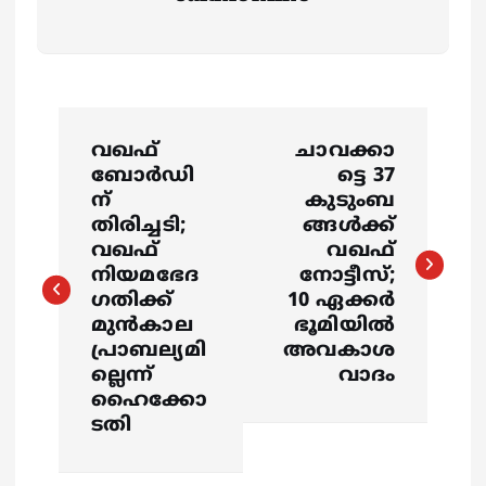
P
വഖഫ്
ചാവക്കാ
o
ബോര്‍ഡി
ട്ടെ 37
ന്
കുടുംബ
s
തിരിച്ചടി;
ങ്ങൾക്ക്
വഖഫ്
വഖഫ്
നിയമഭേദ
നോട്ടീസ്;
t
ഗതിക്ക്
10 ഏക്കർ
മുന്‍കാല
ഭൂമിയിൽ
n
പ്രാബല്യമി
അവകാശ
ല്ലെന്ന്
വാദം
a
ഹൈക്കോ
ടതി
v