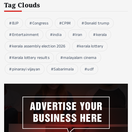
Tag Clouds
BJP
Congress
CPIM
Donald trump
Entertainment
india
Iran
kerala
kerala assembly election 2026
kerala lottery
Kerala lottery results
malayalam cinema
pinarayi vijayan
Sabarimala
udf