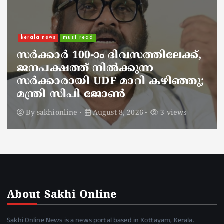
kerala news
must read
നാടെങ്ങും പൊലീസ് തിരയുന്നു,
ചായകുടിക്കാൻ എടപ്പാളിലെത്തി
അർജുൻ ആയങ്കി;
സഞ്ചരിക്കുന്നത് വാഹനങ്ങൾ
മാറ്റി
By
sakhionline
August 8, 2026
5 views
About Sakhi Online
Sakhi Online News is a news portal based in Kottayam, Kerala.