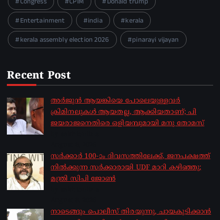
Congress
CPIM
Donald trump
Entertainment
india
kerala
kerala assembly election 2026
pinarayi vijayan
Recent Post
അർജുൻ ആയങ്കിയെ പോലെയുള്ളവർ
ക്രിമിനലുകൾ ആയതല്ല, ആക്കിയതാണ്; പി
ജയരാജനെതിരെ ഒളിയമ്പുമായി മനു തോമസ്
by sakhionline
August 8, 2026
സർക്കാർ 100-ാം ദിവസത്തിലേക്ക്, ജനപക്ഷത്ത്
നിൽക്കുന്ന സർക്കാരായി UDF മാറി കഴിഞ്ഞു;
മന്ത്രി സിപി ജോൺ
by sakhionline
August 8, 2026
നാടെങ്ങും പൊലീസ് തിരയുന്നു, ചായകുടിക്കാൻ