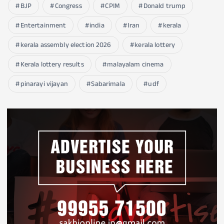
BJP
Congress
CPIM
Donald trump
Entertainment
india
Iran
kerala
kerala assembly election 2026
kerala lottery
Kerala lottery results
malayalam cinema
pinarayi vijayan
Sabarimala
udf