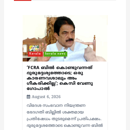
g
a
t
i
Kerala
kerala news
o
‘FCRA ബിൽ കൊണ്ടുവന്നത്
n
ദുരുദ്ദേശ്യത്തോടെ; ഒരു
കാരണവശാലും അം​
ഗീകരിക്കില്ല’; കെസി വേണു​
ഗോപാൽ
August 6, 2026
വിദേശ സംഭവാന നിയന്ത്രണ
ഭേദഗതി ബില്ലിൽ ശക്തമായ
പ്രതിഷേധം തുടരുമെന്ന് പ്രതിപക്ഷം.
ദുരുദ്ദേശത്തോടെ കൊണ്ടുവന്ന ബിൽ