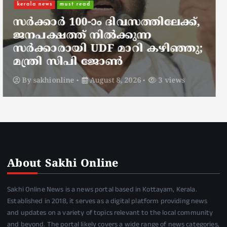
നാടെങ്ങും പൊലീസ് തിരയുന്നു,
ചായകുടിക്കാൻ എടപ്പാളിലെത്തി
അർജുൻ ആയങ്കി;
സഞ്ചരിക്കുന്നത് വാഹനങ്ങൾ
മാറ്റി
By
sakhionline
August 8, 2026
5 views
About Sakhi Online
Sakhi Online News is a news portal based in Kottayam, Kerala.
Established in 2018, it serves as a digital platform providing news
and updates on a variety of topics relevant to the local community
and beyond. The portal likely covers a wide range of news categories,