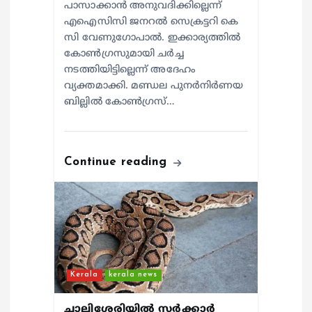
പാസാക്കാൻ അനുവദിക്കില്ലെന്ന്
എഐസിസി ജനറൽ സെക്രട്ടറി കെ
സി വേണുഗോപാൽ. ഇക്കാര്യത്തിൽ
കോൺഗ്രസുമായി ചർച്ച
നടത്തിയിട്ടില്ലെന്ന് അദേഹം
വ്യക്തമാക്കി. മണ്ഡല പുനർനിർണയ
ബില്ലിൽ കോൺഗ്രസ്…
Continue reading
Kerala
kerala news
ചാലിശേരിയില്‍ സര്‍ക്കാര്‍