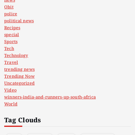
news
Obit
police
political news
Recipes
special
Sports
Tech
Technology
Travel
trending news
Trending Now
Uncategorized
Video
winners-india-and-runners-up-south-africa
World
Tag Clouds