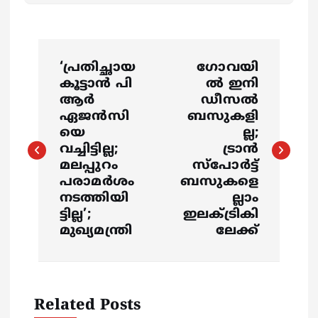
P
‘പ്രതിച്ഛായ
ഗോവയി
o
കൂട്ടാൻ പി
ൽ ഇനി
ആർ
ഡീസല്‍
s
ഏജൻസി
ബസുകളി
യെ
ല്ല;
വച്ചിട്ടില്ല;
ട്രാൻ
t
മലപ്പുറം
സ്പോർട്ട്
പരാമർശം
ബസുകളെ
n
നടത്തിയി
ല്ലാം
ട്ടില്ല’;
ഇലക്ട്രികി
a
മുഖ്യമന്ത്രി
ലേക്ക്
v
i
Related Posts