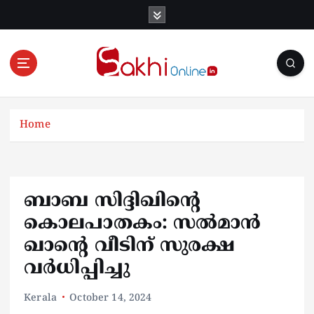
S
k
i
p
t
o
Online News Portal
c
o
Home
n
t
e
n
ബാബ സിദ്ദിഖിന്റെ
t
കൊലപാതകം: സല്‍മാന്‍
ഖാന്റെ വീടിന് സുരക്ഷ
വര്‍ധിപ്പിച്ചു
Kerala
October 14, 2024