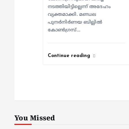
നടത്തിയിട്ടില്ലെന്ന് അദേഹം
വ്യക്തമാക്കി. മണ്ഡല
പുനർനിർണയ ബില്ലിൽ
കോൺഗ്രസ്…
Continue reading
You Missed