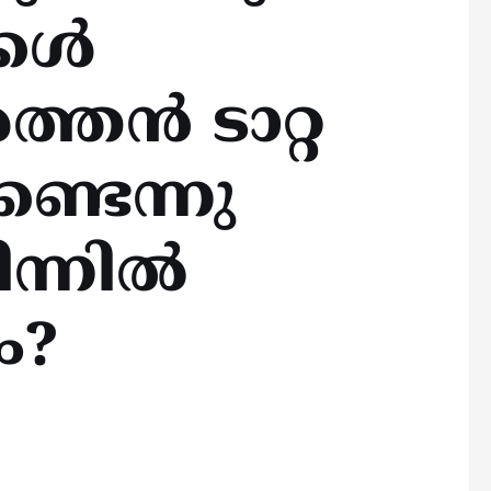
ള്‍
ത്തൻ ടാറ്റ
്ടെന്നു
ിന്നിൽ
ം?