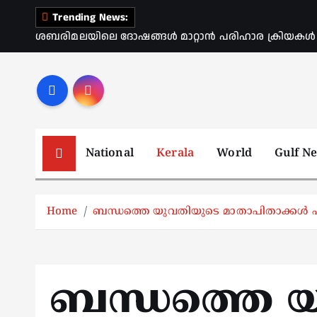
S
Trending News:
k
ശബരിമലയിലെ ദോഷങ്ങൾ മാറ്റാൻ പരിഹാര ക്രിയകൾ ആര
i
p
t
o
c
o
National
Kerala
World
Gulf N
n
t
e
Home
ബന്ധത്തെ യുവതിയുടെ മാതാപിതാക്കള്‍ എത
n
t
ബന്ധത്തെ 