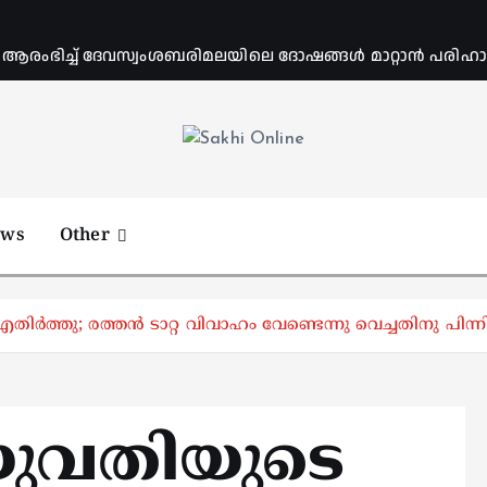
ംഭിച്ച് ദേവസ്വംശബരിമലയിലെ ദോഷങ്ങൾ മാറ്റാൻ പരിഹാര 
Online News Portal
ews
Other
ിർത്തു; രത്തൻ ടാറ്റ വിവാഹം വേണ്ടെന്നു വെച്ചതിനു പിന
യുവതിയുടെ