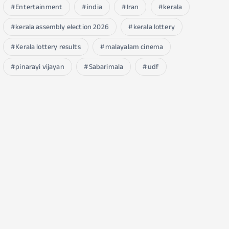
Entertainment
india
Iran
kerala
kerala assembly election 2026
kerala lottery
Kerala lottery results
malayalam cinema
pinarayi vijayan
Sabarimala
udf