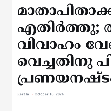
മാതാപിതാക്ക
എതിർത്തു; ര
വിവാഹം വേണ
വെച്ചതിനു പ
പ്രണയനഷ്ട
Kerala
October 10, 2024