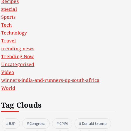
Recipes
special
Sports
Tech
Technology
Travel
trending news
Trending Now
Uncategorized
Video
winners-india-and-runners-up-south-africa
World
Tag Clouds
BJP
Congress
CPIM
Donald trump