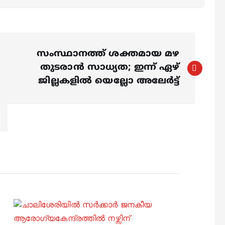
സംസ്ഥാനത്ത് ശക്തമായ മഴ
തുടരാൻ സാധ്യത; ഇന്ന് ഏഴ്
ജില്ലകളിൽ യെല്ലോ അലേർട്ട്