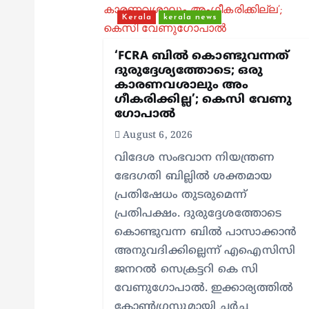
i
Kerala
kerala news
g
‘FCRA ബിൽ കൊണ്ടുവന്നത്
ദുരുദ്ദേശ്യത്തോടെ; ഒരു
കാരണവശാലും അം​
a
ഗീകരിക്കില്ല’; കെസി വേണു​
ഗോപാൽ
t
August 6, 2026
വിദേശ സംഭവാന നിയന്ത്രണ
i
ഭേദഗതി ബില്ലിൽ ശക്തമായ
പ്രതിഷേധം തുടരുമെന്ന്
o
പ്രതിപക്ഷം. ദുരുദ്ദേശത്തോടെ
കൊണ്ടുവന്ന ബിൽ പാസാക്കാൻ
n
അനുവദിക്കില്ലെന്ന് എഐസിസി
ജനറൽ സെക്രട്ടറി കെ സി
വേണുഗോപാൽ. ഇക്കാര്യത്തിൽ
കോൺഗ്രസുമായി ചർച്ച