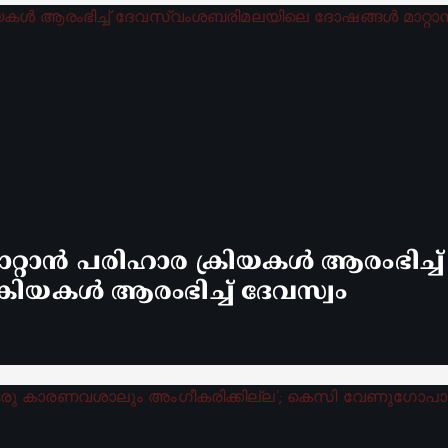
്റാൻ പരിഹാര ക്രിയകൾ ആരംഭിച്ച
രിയകൾ ആരംഭിച്ച് ദേവസ്വം