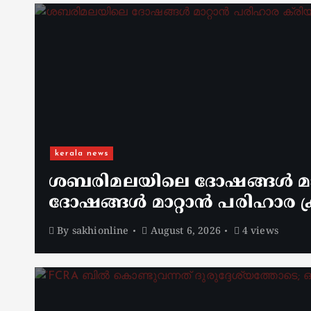
kerala news
ശബരിമലയിലെ ദോഷങ്ങൾ മാറ
ദോഷങ്ങൾ മാറ്റാൻ പരിഹാര ക്
By
sakhionline
August 6, 2026
4 views