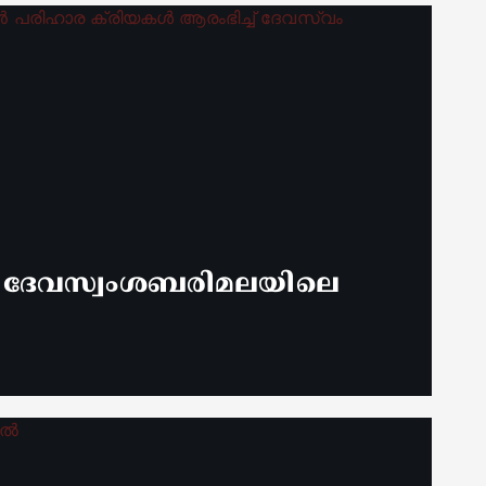
് ദേവസ്വംശബരിമലയിലെ