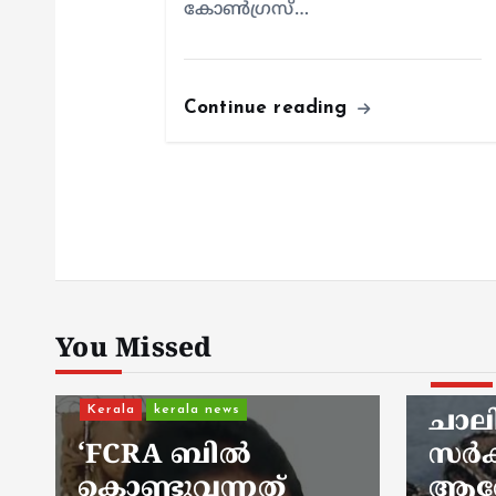
കോൺഗ്രസ്…
Continue reading
Keral
തിങ
പറ
‘ഹെ
യാത
നി
You Missed
കാണ
Kerala
kerala news
പറ
ചാലിശേരിയില്‍
‘കൊ
സര്‍ക്കാര്‍ ജനകീയ
പോ
ആരോഗ്യകേന്ദ്രത്തി
അവി