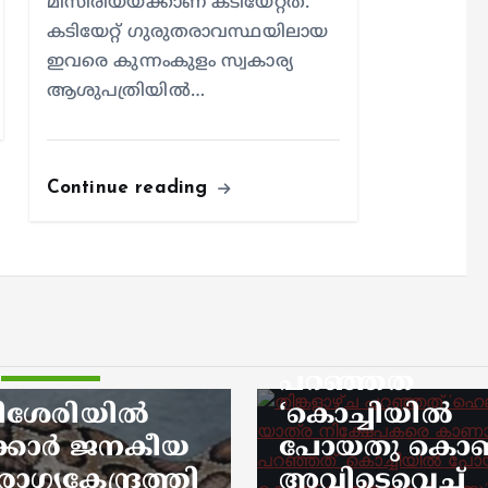
മിസിരിയയ്ക്കാണ് കടിയേറ്റത്.
കടിയേറ്റ് ഗുരുതരാവസ്ഥയിലായ
ഇവരെ കുന്നംകുളം സ്വകാര്യ
ആശുപത്രിയില്‍…
a
kerala news
news
്കളാഴ്ച
Continue reading
ഞ്ഞത്
ലികോപ്റ്റർ
്ര
ക്ഷേപകരെ
ാൻ’, ഇന്ന്
ഞ്ഞത്
ച്ചിയിൽ
headlines
kerala news
യതു കൊണ്ട്
ടെവെച്ച്
വിവാദ പരാമ