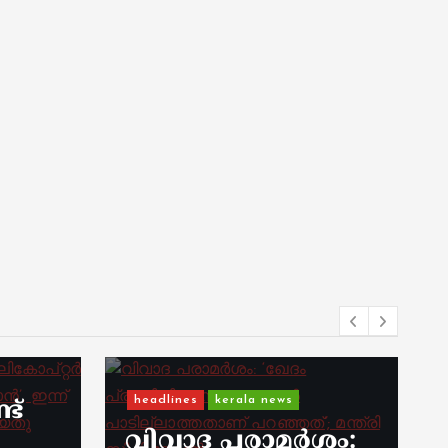
Kerala
kerala news
ർശം:
റെയ്ഡ് കഴിഞ്ഞ്