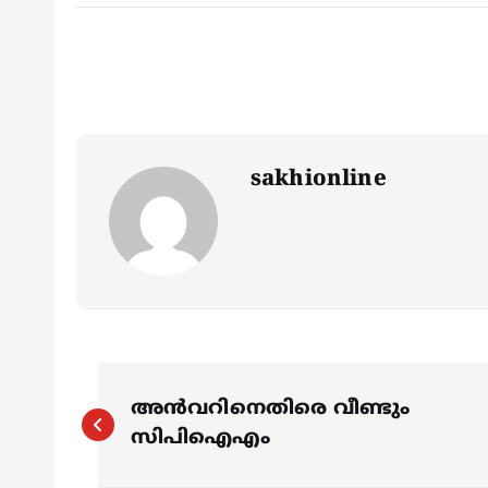
sakhionline
P
അൻവറിനെതിരെ വീണ്ടും
o
സിപിഐഎം