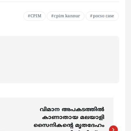
CPIM
cpim kannur
pocso case
വിമാന അപകടത്തില്‍
കാണാതായ മലയാളി
സൈനികന്റെ മൃതദേഹം