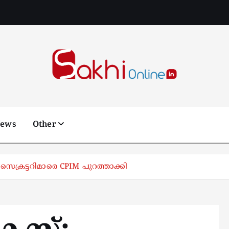
Online News Portal
News
Other
െക്രട്ടറിമാരെ CPIM പുറത്താക്കി