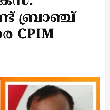
േസ്:
ട് ബ്രാഞ്ച്
ാരെ CPIM