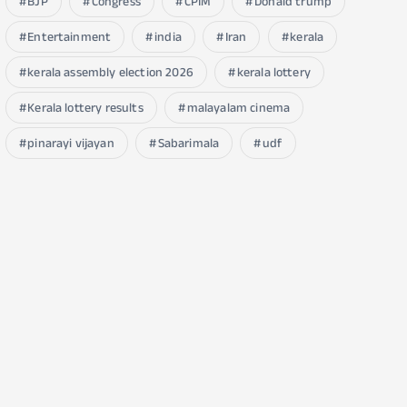
BJP
Congress
CPIM
Donald trump
Entertainment
india
Iran
kerala
kerala assembly election 2026
kerala lottery
Kerala lottery results
malayalam cinema
pinarayi vijayan
Sabarimala
udf