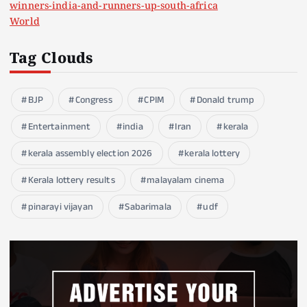
winners-india-and-runners-up-south-africa
World
Tag Clouds
BJP
Congress
CPIM
Donald trump
Entertainment
india
Iran
kerala
kerala assembly election 2026
kerala lottery
Kerala lottery results
malayalam cinema
pinarayi vijayan
Sabarimala
udf