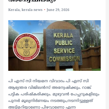
Kerala
,
kerala news
June 29, 2026
പി എസ് സി നിയമന വിവാദം പി എസ് സി
ആഭ്യന്തര വിജിലൻസ് അന്വേഷിക്കും. റാങ്ക്
പട്ടിക പരിഷ്കരിക്കും. മുഴുവൻ പേപ്പറുകളിലും
പുനർ മൂല്യനിർണയം നടത്തും,നടന്നിട്ടുള്ളത്
അട്ടിമറിയാണോ പിഴവാണോ എന്ന