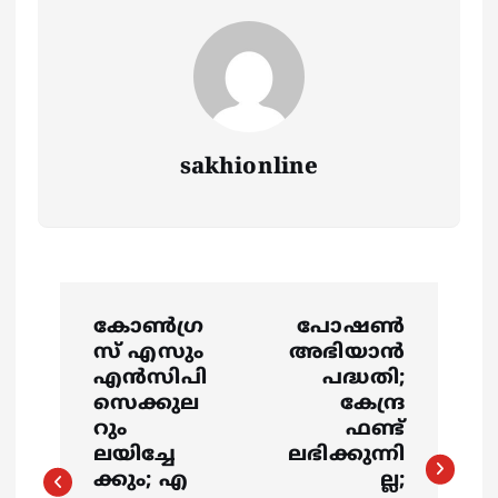
sakhionline
P
കോണ്‍ഗ്ര
പോഷണ്‍
o
സ് എസും
അഭിയാന്‍
എന്‍സിപി
പദ്ധതി;
s
സെക്കുല
കേന്ദ്ര
റും
ഫണ്ട്
ലയിച്ചേ
ലഭിക്കുന്നി
t
ക്കും; എ
ല്ല;