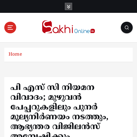
S
k
i
p
t
o
Online News Portal
c
o
Home
n
t
e
n
പി എസ് സി നിയമന
t
വിവാദം; മുഴുവൻ
പേപ്പറുകളിലും പുനർ
മൂല്യനിർണയം നടത്തും,
ആഭ്യന്തര വിജിലൻസ്
അന്വേഷിക്കും