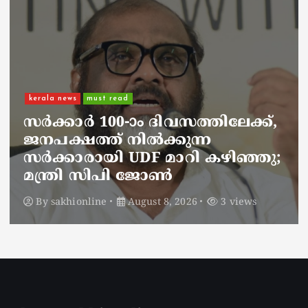
kerala news
must read
നാടെങ്ങും പൊലീസ് തിരയുന്നു,
ചായകുടിക്കാൻ എടപ്പാളിലെത്തി
അർജുൻ ആയങ്കി;
സഞ്ചരിക്കുന്നത് വാഹനങ്ങൾ
മാറ്റി
By
sakhionline
August 8, 2026
5 views