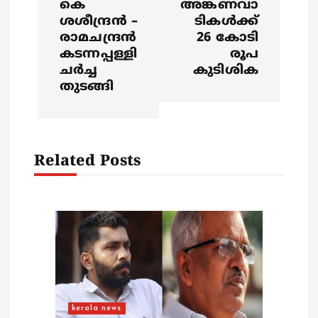
കെ
അങ്കണവാ
n
ശശീന്ദ്രന്‍ –
ടികള്‍ക്ക്
രാമചന്ദ്രന്‍
26 കോടി
a
കടന്നപ്പള്ളി
രൂപ
ചര്‍ച്ച
കുടിശിക
v
തുടങ്ങി
i
g
Related Posts
a
t
i
o
kerala news