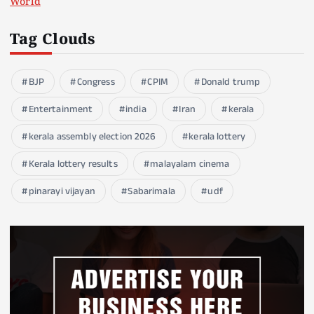
World
Tag Clouds
BJP
Congress
CPIM
Donald trump
Entertainment
india
Iran
kerala
kerala assembly election 2026
kerala lottery
Kerala lottery results
malayalam cinema
pinarayi vijayan
Sabarimala
udf