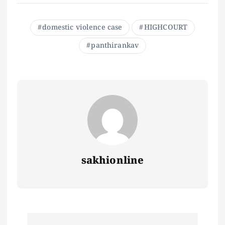
domestic violence case
HIGHCOURT
panthirankav
sakhionline
P