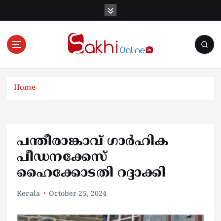
S
k
i
p
t
o
Online News Portal
c
o
Home
n
t
e
n
പന്തീരാങ്കാവ് ഗാര്‍ഹിക
t
പീഡനക്കേസ്
ഹൈക്കോടതി റദ്ദാക്കി
Kerala
October 25, 2024