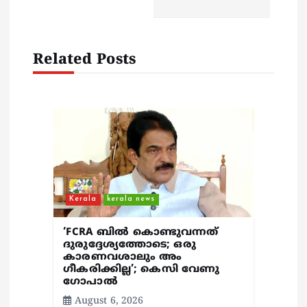
t
i
Related Posts
o
n
Kerala
kerala news
‘FCRA ബിൽ കൊണ്ടുവന്നത്
ദുരുദ്ദേശ്യത്തോടെ; ഒരു
കാരണവശാലും അം​
ഗീകരിക്കില്ല’; കെസി വേണു​
ഗോപാൽ
August 6, 2026