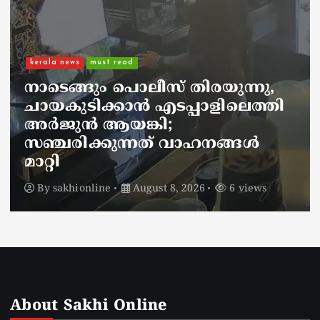
kerala news
must read
നാടെങ്ങും പൊലീസ് തിരയുന്നു,
ചായകുടിക്കാൻ എടപ്പാളിലെത്തി
അർജുൻ ആയങ്കി;
സഞ്ചരിക്കുന്നത് വാഹനങ്ങൾ
മാറ്റി
By
sakhionline
August 8, 2026
6 views
About Sakhi Online