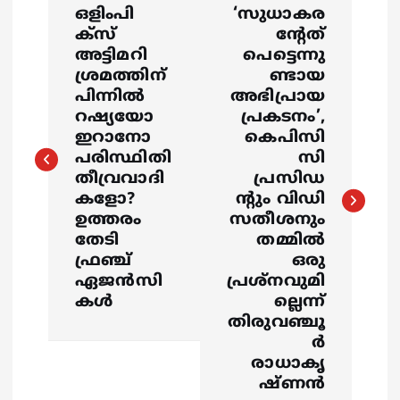
ഒളിംപി
‘സുധാകര
o
ക്സ്
ന്റേത്
അട്ടിമറി
പെട്ടെന്നു
s
ശ്രമത്തിന്
ണ്ടായ
പിന്നിൽ
അഭിപ്രായ
റഷ്യയോ
പ്രകടനം’,
t
ഇറാനോ
കെപിസി
പരിസ്ഥിതി
സി
n
തീവ്രവാദി
പ്രസിഡ
കളോ?
ന്റും വിഡി
a
ഉത്തരം
സതീശനും
തേടി
തമ്മില്‍
v
ഫ്രഞ്ച്
ഒരു
ഏജൻസി
പ്രശ്‌നവുമി
i
കൾ
ല്ലെന്ന്
തിരുവഞ്ചൂ
g
ര്‍
രാധാകൃ
a
ഷ്ണന്‍