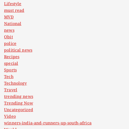
Lifestyle
must read
MVD
National
news
Obit
police
political news
Recipes
special
Sports
Tech
Technology
Travel
trending news
Trending Now
Uncategorized
Video
winners-india-and-runners-up-south-africa