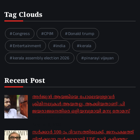
Tag Clouds
Congress
CPIM
Donald trump
Entertainment
india
kerala
kerala assembly election 2026
pinarayi vijayan
Recent Post
അർജുൻ ആയങ്കിയെ പോലെയുള്ളവർ
ക്രിമിനലുകൾ ആയതല്ല, ആക്കിയതാണ്; പി
ജയരാജനെതിരെ ഒളിയമ്പുമായി മനു തോമസ്
by sakhionline
August 8, 2026
സർക്കാർ 100-ാം ദിവസത്തിലേക്ക്, ജനപക്ഷത്ത്
നിൽക്കുന്ന സർക്കാരായി UDF മാറി കഴിഞ്ഞു;