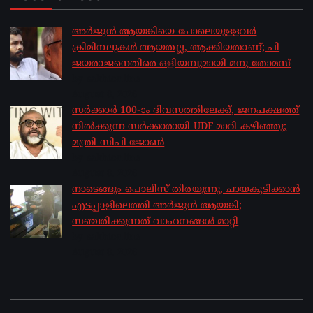
അർജുൻ ആയങ്കിയെ പോലെയുള്ളവർ
ക്രിമിനലുകൾ ആയതല്ല, ആക്കിയതാണ്; പി
ജയരാജനെതിരെ ഒളിയമ്പുമായി മനു തോമസ്
by sakhionline
August 8, 2026
സർക്കാർ 100-ാം ദിവസത്തിലേക്ക്, ജനപക്ഷത്ത്
നിൽക്കുന്ന സർക്കാരായി UDF മാറി കഴിഞ്ഞു;
മന്ത്രി സിപി ജോൺ
by sakhionline
August 8, 2026
നാടെങ്ങും പൊലീസ് തിരയുന്നു, ചായകുടിക്കാൻ
എടപ്പാളിലെത്തി അർജുൻ ആയങ്കി;
സഞ്ചരിക്കുന്നത് വാഹനങ്ങൾ മാറ്റി
by sakhionline
August 8, 2026