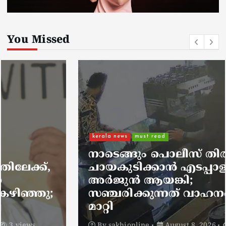
You Missed
kerala news
must read
നാടെങ്ങും പൊലീസ് തിരയുന്നു,
ചായകുടിക്കാൻ എടപ്പാളിലെത്തി
അർജുൻ ആയങ്കി;
സഞ്ചരിക്കുന്നത് വാഹനങ്ങൾ
മാറ്റി
By
sakhionline
August 8, 2026
5 views