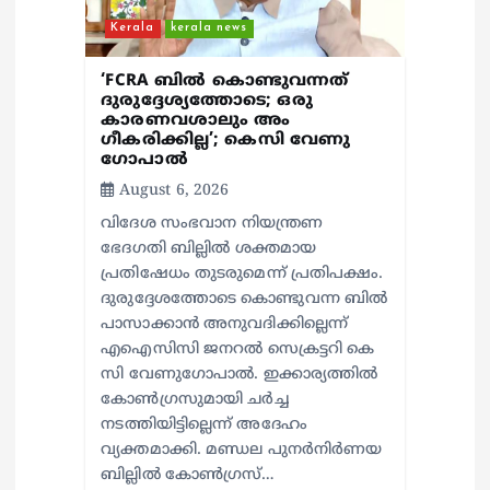
n
Kerala
kerala news
‘FCRA ബിൽ കൊണ്ടുവന്നത്
ദുരുദ്ദേശ്യത്തോടെ; ഒരു
കാരണവശാലും അം​
ഗീകരിക്കില്ല’; കെസി വേണു​
ഗോപാൽ
August 6, 2026
വിദേശ സംഭവാന നിയന്ത്രണ
ഭേദഗതി ബില്ലിൽ ശക്തമായ
പ്രതിഷേധം തുടരുമെന്ന് പ്രതിപക്ഷം.
ദുരുദ്ദേശത്തോടെ കൊണ്ടുവന്ന ബിൽ
പാസാക്കാൻ അനുവദിക്കില്ലെന്ന്
എഐസിസി ജനറൽ സെക്രട്ടറി കെ
സി വേണുഗോപാൽ. ഇക്കാര്യത്തിൽ
കോൺഗ്രസുമായി ചർച്ച
നടത്തിയിട്ടില്ലെന്ന് അദേഹം
വ്യക്തമാക്കി. മണ്ഡല പുനർനിർണയ
ബില്ലിൽ കോൺഗ്രസ്…