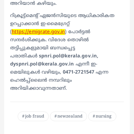
അറിയാൻ കഴിയും.
റിക്രൂട്ട്മെന്റ് ഏജൻസിയുടെ ആധികാരികത
ഉറപ്പാക്കാൻ ഇ-മൈഗ്രേറ്റ്
(
https://emigrate.gov.in
) പോർട്ടൽ
സന്ദർശിക്കുക. വിദേശ തൊഴിൽ
തട്ടിപ്പുകളുമായി ബന്ധപ്പെട്ട
പരാതികൾ
spnri.pol@kerala.gov.in,
dyspnri.pol@kerala.gov.in
എന്നീ ഇ-
മെയിലുകൾ വഴിയും,
0471-2721547
എന്ന
ഹെൽപ്പ്‌ലൈൻ നമ്പറിലും
അറിയിക്കാവുന്നതാണ്.
job fraud
newzealand
nursing