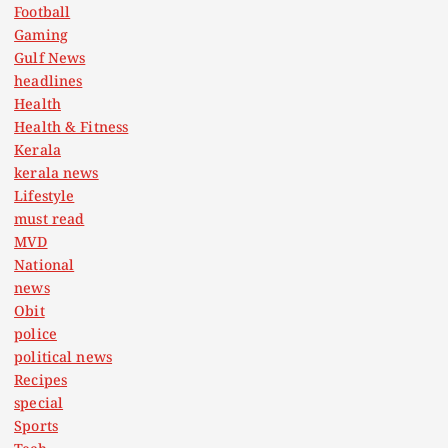
Football
Gaming
Gulf News
headlines
Health
Health & Fitness
Kerala
kerala news
Lifestyle
must read
MVD
National
news
Obit
police
political news
Recipes
special
Sports