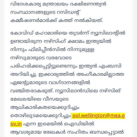
വിദേശകാര്യ മന്ത്രാലയം ദക്ഷിണേന്ത്യൻ
സംസ്ഥാനങ്ങളുടെ റസിഡന്റ്
കമ്മീഷണർമാർക്ക് കത്ത് നൽകിയത്.
കോവിഡ് മഹാമാരിയെ തുടർന്ന് ന്യൂസിലാന്റിൽ
ഉണ്ടായിരുന്ന നഴ്സിംഗ് ക്ഷാമം ഇന്ത്യയിൽ
നിന്നും ഫിലിപ്പീൻസിൽ നിന്നുമുള്ള
നഴ്സുമാരുടെ വരവോടെ
പരിഹരിക്കപ്പെട്ടിട്ടുണ്ടെന്നും ഇന്ത്യൻ എംബസി
അറിയിച്ചു. ഇക്കാര്യത്തിൽ അംഗീകാരമില്ലാത്ത
ഏജന്റുമാരുടെ വാഗ്ദാനങ്ങളിൽ
വഞ്ചിതരാകരുത്. ന്യൂസിലാൻഡിലെ നഴ്സിങ്
മേഖലയിലെ വീസയുടെ
ആധികാരികതയെക്കുറിച്ചും
തൊഴിലുടമയെക്കുറിച്ചും
pol.wellington@mea.g
ov.in
എന്ന ഇമെയിൽ ഐഡിയിൽ
ആവശ്യമായ രേഖകൾ സഹിതം ബന്ധപ്പെട്ടാൽ