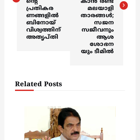
ൻ്റെ
കാന്‍ രണ്ട്
പ്രതികര
മലയാളി
n
ണങ്ങളിൽ
താരങ്ങള്‍;
ബിനോയ്
സജന
a
വിശ്വത്തിന്
സജീവനും
അതൃപ്തി
ആശ
v
ശോഭന
യും ടീമില്‍
i
g
Related Posts
a
t
i
o