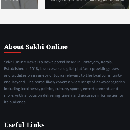
About Sakhi Online
Sakhi Online News is a news portal based in Kottayam, Kerala.
Established in 2018, it serves as a digital platform providing news
and updates on a variety of topics relevant to the local community
and beyond. The portal likely covers a wide range of news categories,
including local news, politics, culture, sports, entertainment, and
more, with a focus on delivering timely and accurate information to
its audience.
Useful Links