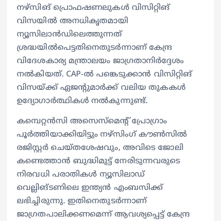
നഴ്സിങ് പ്രൊഫഷണലുകൾ വിസിറ്റിങ്
വിസയിൽ അനധികൃതമായി
ന്യൂസിലാൻഡിലെത്തുന്നത്
ശ്രദ്ധയിൽപെട്ടതിനെതുടർന്നാണ് കേന്ദ്ര
വിദേശകാര്യ മന്ത്രാലയം ജാഗ്രതാനിർദ്ദേശം
നൽകിയത്. CAP-ൽ പങ്കെടുക്കാൻ വിസിറ്റിങ്
വിസയ്ക്ക് ഏജന്റുമാർക്ക് വലിയ തുകകൾ
ഉദ്യോഗാർത്ഥികൾ നൽകുന്നുണ്ട്.
കമ്പെറ്റൻസി അസെസ്മെന്റ് പ്രോഗ്രാം
പൂർത്തിയാക്കിയിട്ടും നഴ്സിംഗ് കൗൺസിൽ
രജിസ്റ്റർ ചെയ്തശേഷവും, അവിടെ ജോലി
കണ്ടെത്താൻ ബുദ്ധിമുട്ട് നേരിടുന്നവരുടെ
നിരവധി പരാതികൾ ന്യൂസിലാഡ്
വെല്ലിങ്ടണിലെ ഇന്ത്യൻ എംബസിക്ക്
ലഭിച്ചിരുന്നു. ഇതിനെതുടർന്നാണ്
ജാഗ്രതപാലിക്കണമെന്ന് ആവശ്യപ്പെട്ട് കേന്ദ്ര