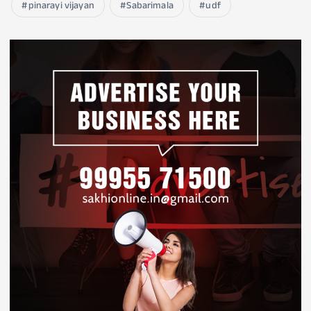
pinarayi vijayan
Sabarimala
udf