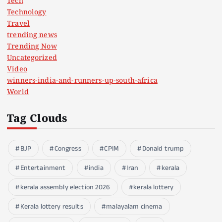
Tech
Technology
Travel
trending news
Trending Now
Uncategorized
Video
winners-india-and-runners-up-south-africa
World
Tag Clouds
BJP
Congress
CPIM
Donald trump
Entertainment
india
Iran
kerala
kerala assembly election 2026
kerala lottery
Kerala lottery results
malayalam cinema