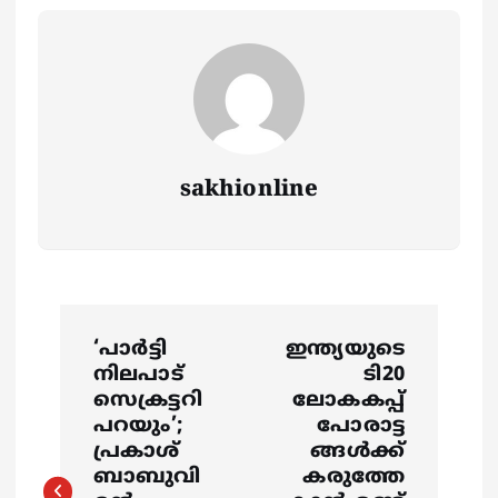
sakhionline
P
‘പാർട്ടി
ഇന്ത്യയുടെ
o
നിലപാട്
ടി20
സെക്രട്ടറി
ലോകകപ്പ്
s
പറയും’;
പോരാട്ട
പ്രകാശ്
ങ്ങള്‍ക്ക്
ബാബുവി
കരുത്തേ
t