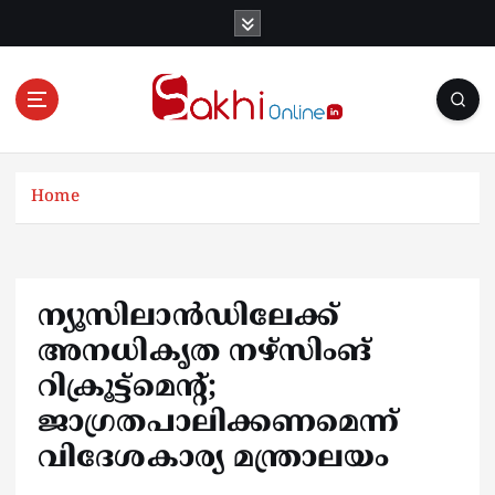
S
k
i
p
t
o
Online News Portal
c
o
Home
n
t
e
n
ന്യൂസിലാൻഡിലേക്ക്
t
അനധികൃത നഴ്സിംങ്
റിക്രൂട്ട്മെന്റ്;
ജാഗ്രതപാലിക്കണമെന്ന്
വിദേശകാര്യ മന്ത്രാലയം