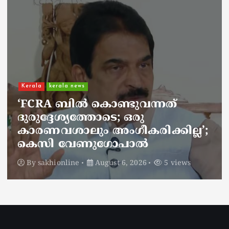
Kerala
kerala news
ചാലിശേരിയില്‍ സര്‍ക്കാര്‍
ജനകീയ ആരോഗ്യകേന്ദ്രത്തില്‍
നഴ്സിന് അണലിയുടെ കടിയേറ്റു
’;
അണലിയുടെ കടിയേറ്റത്
ഡ്യൂട്ടിക്കിടെ
By
sakhionline
August 6, 2026
4 views