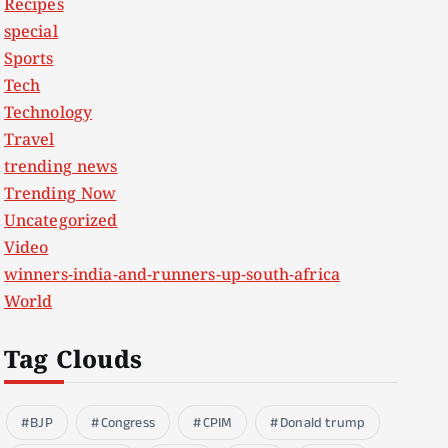
Recipes
special
Sports
Tech
Technology
Travel
trending news
Trending Now
Uncategorized
Video
winners-india-and-runners-up-south-africa
World
Tag Clouds
BJP
Congress
CPIM
Donald trump