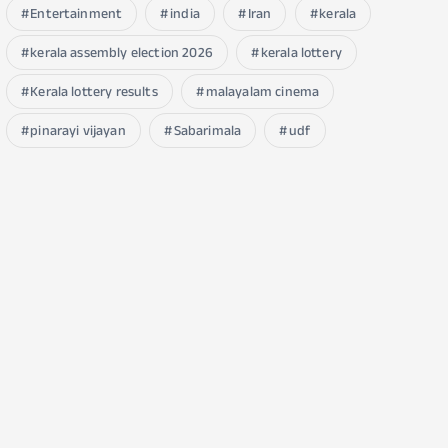
Entertainment
india
Iran
kerala
kerala assembly election 2026
kerala lottery
Kerala lottery results
malayalam cinema
pinarayi vijayan
Sabarimala
udf