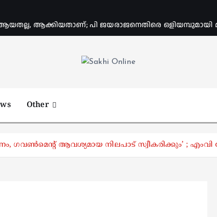
യതല്ല, ആക്കിയതാണ്; പി ജയരാജനെതിരെ ഒളിയമ്പുമായി
Online News Portal
ews
Other
ം, ഗവണ്‍മെന്റ് ആവശ്യമായ നിലപാട് സ്വീകരിക്കും’ ; എംവി ഗ