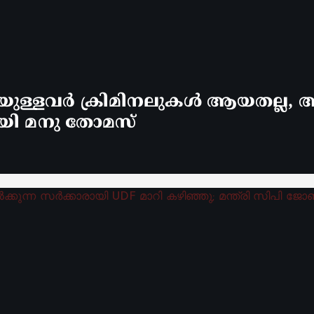
്ളവർ ക്രിമിനലുകൾ ആയതല്ല, ആ
യി മനു തോമസ്