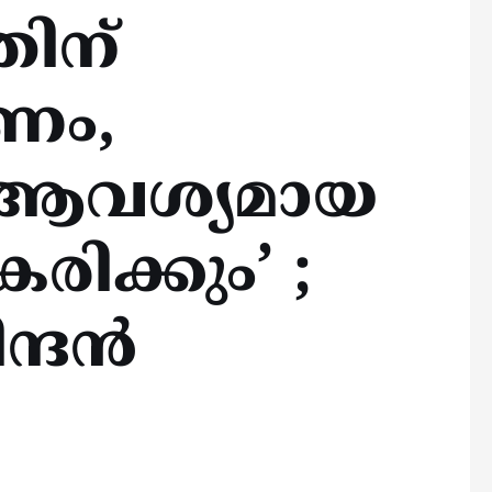
ിന്
ണം,
് ആവശ്യമായ
രിക്കും’ ;
ദന്‍