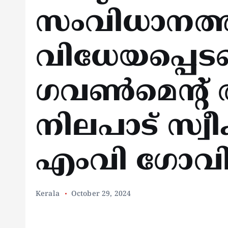
സംവിധാനത്ത
വിധേയപ്പെട
ഗവണ്‍മെന്റ
നിലപാട് സ്വീക
എംവി ഗോവിന്
Kerala
October 29, 2024