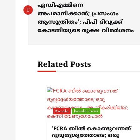
o
എഡിഎമ്മിനെ
s
അപമാനിക്കാൻ; പ്രസംഗം
ആസൂത്രിതം’; പിപി ദിവ്യക്ക്
കോടതിയുടെ രൂക്ഷ വിമർശനം
t
n
Related Posts
a
v
i
Kerala
kerala news
g
‘FCRA ബിൽ കൊണ്ടുവന്നത്
ദുരുദ്ദേശ്യത്തോടെ; ഒരു