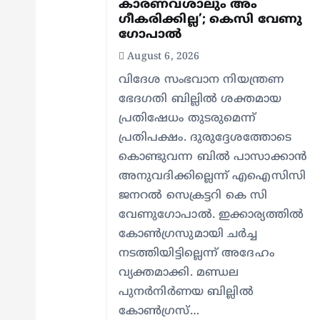
a
കാരണവശാലും അം​
ഗീകരിക്കില്ല’; കെസി വേണു​
t
ഗോപാൽ
August 6, 2026
i
വിദേശ സംഭവാന നിയന്ത്രണ
ഭേദഗതി ബില്ലിൽ ശക്തമായ
o
പ്രതിഷേധം തുടരുമെന്ന്
പ്രതിപക്ഷം. ദുരുദ്ദേശത്തോടെ
n
കൊണ്ടുവന്ന ബിൽ പാസാക്കാൻ
അനുവദിക്കില്ലെന്ന് എഐസിസി
ജനറൽ സെക്രട്ടറി കെ സി
വേണുഗോപാൽ. ഇക്കാര്യത്തിൽ
കോൺഗ്രസുമായി ചർച്ച
നടത്തിയിട്ടില്ലെന്ന് അദേഹം
വ്യക്തമാക്കി. മണ്ഡല
പുനർനിർണയ ബില്ലിൽ
കോൺഗ്രസ്…