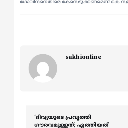
ഗോവിന്ദനെതിരെ കേസെടുക്കണമെന്ന് കെ സുരേന്ദ
sakhionline
P
‘ദിവ്യയുടെ പ്രവൃത്തി
ഗൗരവമുള്ളത്; എത്തിയത്