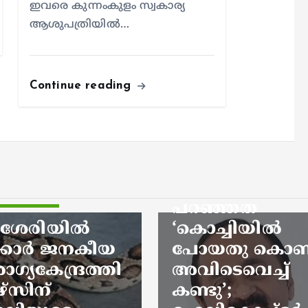
ഇവരെ കുന്നംകുളം സ്വകാര്യ
ആശുപത്രിയില്‍…
kerala news
news
കളാഴ്ച
Continue reading
്ഞത്
ലികോപ്റ്റർ
ര
്ഷേപകരെ
ാൻ’, ഇന്ന്
്ഞത്
ച്ചിയിൽ
headlines
kerala news
തു കൊണ്ട്
ടെവെച്ച്
വിവാദ പരാമർ
ു’;
‘ഖേദം