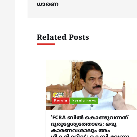
s
ധാരണ
t
n
Related Posts
a
v
i
g
Kerala
kerala news
a
‘FCRA ബിൽ കൊണ്ടുവന്നത്
ദുരുദ്ദേശ്യത്തോടെ; ഒരു
കാരണവശാലും അം​