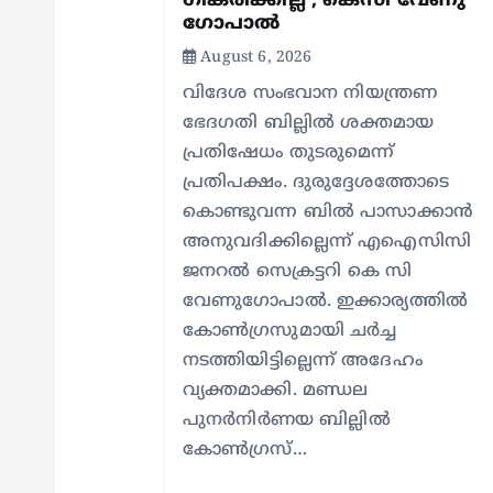
t
ഗീകരിക്കില്ല’; കെസി വേണു​
ഗോപാൽ
i
August 6, 2026
വിദേശ സംഭവാന നിയന്ത്രണ
o
ഭേദഗതി ബില്ലിൽ ശക്തമായ
പ്രതിഷേധം തുടരുമെന്ന്
n
പ്രതിപക്ഷം. ദുരുദ്ദേശത്തോടെ
കൊണ്ടുവന്ന ബിൽ പാസാക്കാൻ
അനുവദിക്കില്ലെന്ന് എഐസിസി
ജനറൽ സെക്രട്ടറി കെ സി
വേണുഗോപാൽ. ഇക്കാര്യത്തിൽ
കോൺഗ്രസുമായി ചർച്ച
നടത്തിയിട്ടില്ലെന്ന് അദേഹം
വ്യക്തമാക്കി. മണ്ഡല
പുനർനിർണയ ബില്ലിൽ
കോൺഗ്രസ്…