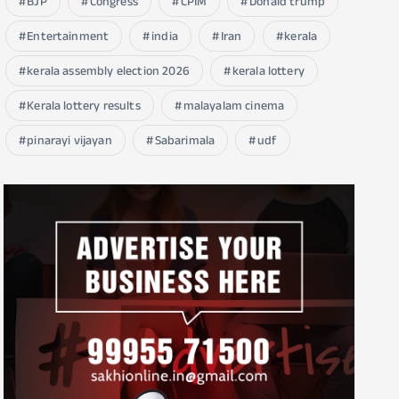
BJP
Congress
CPIM
Donald trump
Entertainment
india
Iran
kerala
kerala assembly election 2026
kerala lottery
Kerala lottery results
malayalam cinema
pinarayi vijayan
Sabarimala
udf