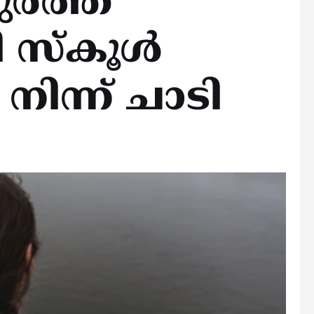
രത്ത്
നി സ്കൂൾ
നിന്ന് ചാടി