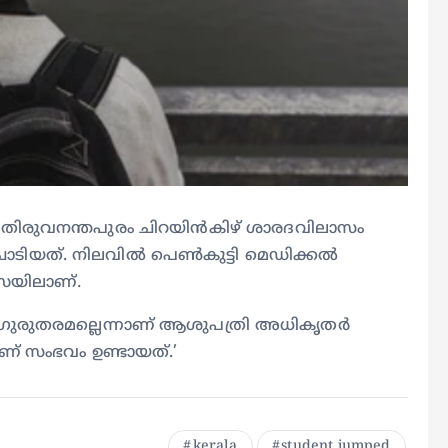
ാടി. തിരുവനന്തപുരം ചിറയിൻകിഴ് ശാരദവിലാസം
 ചാടിയത്. നിലവിൽ പെൺകുട്ടി മെഡിക്കൽ
സയിലാണ്.
്ക് ഗുരുതരമല്ലെന്നാണ് ആശുപത്രി അധികൃതർ
ാണ് സംഭവം ഉണ്ടായത്.’
kerala
student jumped