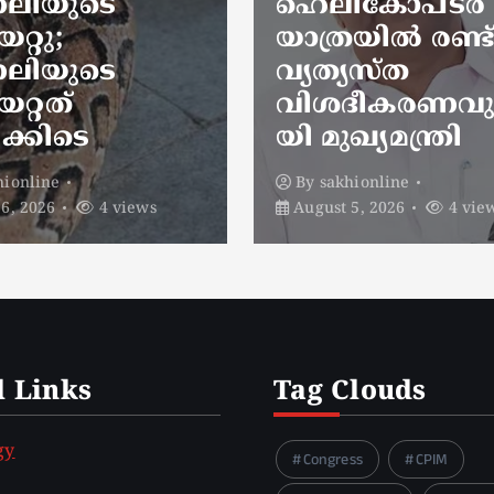
ികോപ്ടർ
പ്രകടിപ്പിക്കുന്ന
രയിൽ രണ്ട്
പറയാൻ
്യസ്ത
പാടില്ലാത്തതാ
ദീകരണവുമാ
പറഞ്ഞത്’; മന്ത്
ഖ്യമന്ത്രി
സിപി ജോൺ
khionline
By
sakhionline
 5, 2026
4 views
August 5, 2026
6 vi
l Links
Tag Clouds
gy
Congress
CPIM