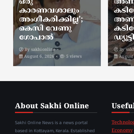
അണലിയുടെ
ഹെല
കടിയേറ്റു;
യാത്
അണലിയുടെ
വ്യത
കടിയേറ്റത്
വിശ
ഡ്യൂട്ടിക്കിടെ
യി മു
By
sakhionline
By
sa
August 6, 2026
4 views
August
About Sakhi Online
Usefu
Sakhi Online News is a news portal
Technolo
based in Kottayam, Kerala. Established
Economy