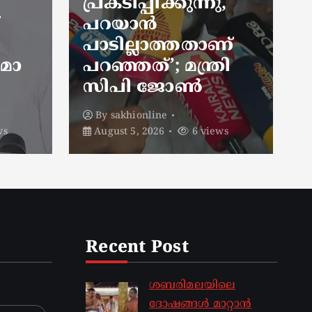
ു,
ഉദ്യോഗസ്ഥരെ
ആക്രമിച്ച കേസ്; 4
ണ്
സിപിഐഎം
രി
പ്രവർത്തകർക്ക്
കൂടി ജാമ്യം
By
sakhionline
ews
August 4, 2026
5 views
Recent Post
ശബരിമലയിലെ
ദോഷങ്ങൾ മാറ്റാൻ