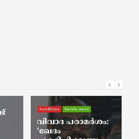
Kerala
kerala news
ശം:
റെയ്ഡ് കഴിഞ്ഞ്
മടങ്ങിയ ഇ ഡി