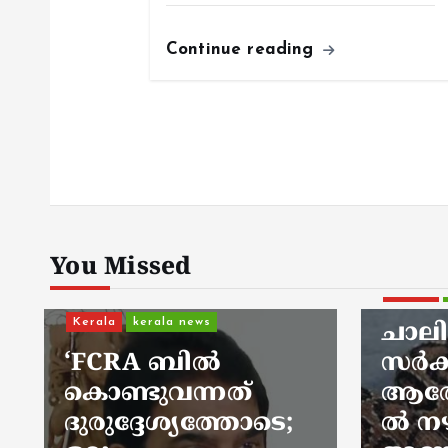
Continue reading
Kerala
തിങ്
പറഞ
‘ഹെ
യാത്
നിക
You Missed
കാണ
Kerala
kerala news
പറഞ
ചാലിശേരിയില്‍
‘കൊ
സര്‍ക്കാര്‍ ജനകീയ
പോയ
ആരോഗ്യകേന്ദ്രത്തി
അവി
ല്‍ നഴ്സിന്
കണ്ട