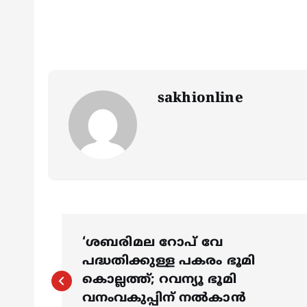
sakhionline
P
‘ശബരിമല റോപ് വേ
o
പദ്ധതിക്കുള്ള പകരം ഭൂമി
കൊല്ലത്ത്; റവന്യൂ ഭൂമി
വനംവകുപ്പിന് നൽകാൻ