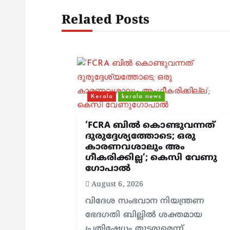
n
Related Posts
a
v
i
Kerala
kerala news
g
‘FCRA ബിൽ കൊണ്ടുവന്നത്
ദുരുദ്ദേശ്യത്തോടെ; ഒരു
കാരണവശാലും അം​
a
ഗീകരിക്കില്ല’; കെസി വേണു​
ഗോപാൽ
t
August 6, 2026
വിദേശ സംഭവാന നിയന്ത്രണ
i
ഭേദഗതി ബില്ലിൽ ശക്തമായ
പ്രതിഷേധം തുടരുമെന്ന്