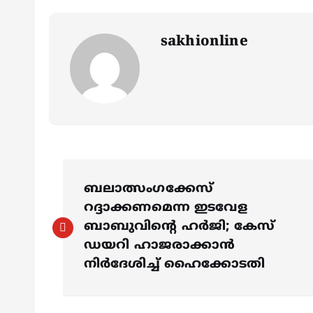
sakhionline
P
ബലാത്സംഗക്കേസ്
o
റദ്ദാക്കണമെന്ന ഇടവേള
ബാബുവിന്‍റെ ഹര്‍ജി; കേസ്
s
ഡയറി ഹാജരാക്കാൻ
നിർദേശിച്ച് ഹൈക്കോടതി
t