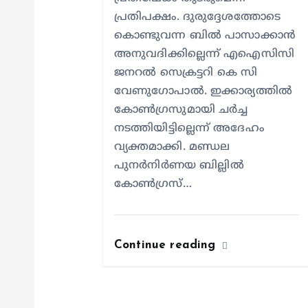
o
പ്രതിപക്ഷം. ദുരുദ്ദേശത്തോടെ
കൊണ്ടുവന്ന ബിൽ പാസാക്കാൻ
n
അനുവദിക്കില്ലെന്ന് എഐസിസി
ജനറൽ സെക്രട്ടറി കെ സി
വേണുഗോപാൽ. ഇക്കാര്യത്തിൽ
കോൺഗ്രസുമായി ചർച്ച
നടത്തിയിട്ടില്ലെന്ന് അദേഹം
വ്യക്തമാക്കി. മണ്ഡല
പുനർനിർണയ ബില്ലിൽ
കോൺഗ്രസ്…
Continue reading
Kerala
തിങ്