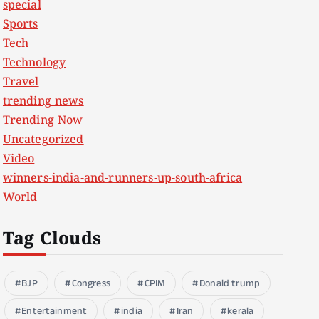
special
Sports
Tech
Technology
Travel
trending news
Trending Now
Uncategorized
Video
winners-india-and-runners-up-south-africa
World
Tag Clouds
BJP
Congress
CPIM
Donald trump
Entertainment
india
Iran
kerala