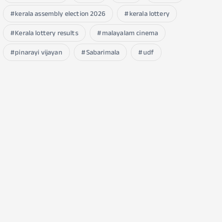
kerala assembly election 2026
kerala lottery
Kerala lottery results
malayalam cinema
pinarayi vijayan
Sabarimala
udf