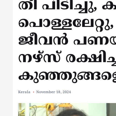
തീ പിടിച്ചു, 
പൊള്ളലേറ്റു, 
ജീവന്‍ പണയ
നഴ്‌സ് രക്ഷിച്
കുഞ്ഞുങ്ങള
Kerala
November 18, 2024