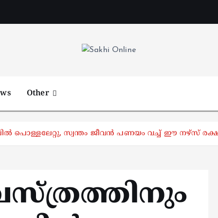
Online News Portal
ews
Other
ാലില്‍ പൊള്ളലേറ്റു, സ്വന്തം ജീവന്‍ പണയം വച്ച് ഈ നഴ്‌സ് രക്
വസ്ത്രത്തിനും