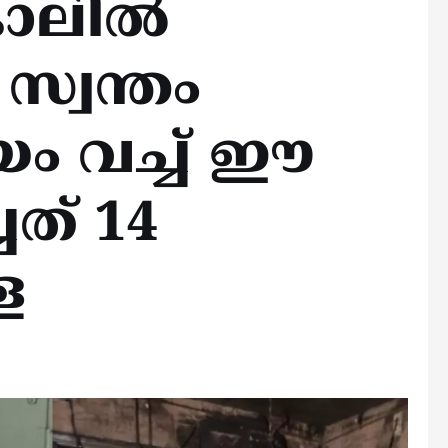
കാലില്‍
സ്വന്തം
ം വച്ച് ഈ
ചത് 14
െ