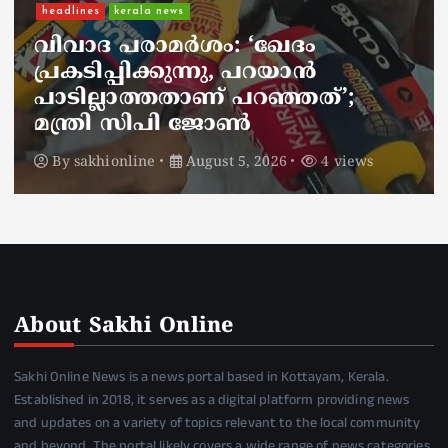
Kerala
kerala news
റെയ്ഡ് കഴിഞ്ഞ് മടങ്ങിയ ഇ ഡി
ഉദ്യോഗസ്ഥരെ ആക്രമിച്ച കേസ്; 4
സിപിഐഎം പ്രവർത്തകർക്ക്
കൂടി ജാമ്യം
By
sakhionline
August 4, 2026
4 views
About Sakhi Online
Sakhi Online News is a news portal based in Kottayam, Kerala.
Established in 2018, it serves as a digital platform providing news
and updates on a variety of topics relevant to the local community
and beyond. The portal likely covers a wide range of news categories,