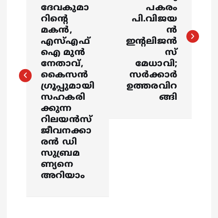
s
ദേവകുമാ
പകരം
റിന്റെ
പി.വിജയ
മകന്‍,
ൻ
t
എസ്എഫ്‌
ഇന്റലിജൻ
ഐ മുന്‍
സ്
n
നേതാവ്,
മേധാവി;
കൈസന്‍
സർക്കാർ
a
ഗ്രൂപ്പുമായി
ഉത്തരവിറ
സഹകരി
ങ്ങി
v
ക്കുന്ന
റിലയന്‍സ്
i
ജീവനക്കാ
രന്‍ ഡി
g
സുബ്രമ
ണ്യനെ
a
അറിയാം
t