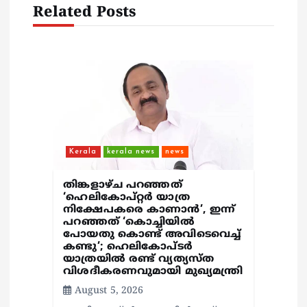
i
Related Posts
o
n
Kerala
kerala news
news
തിങ്കളാഴ്ച പറഞ്ഞത്
‘ഹെലികോപ്റ്റർ യാത്ര
നിക്ഷേപകരെ കാണാൻ’, ഇന്ന്
പറഞ്ഞത് ‘കൊച്ചിയിൽ
പോയതു കൊണ്ട് അവിടെവെച്ച്
കണ്ടു’; ഹെലികോപ്ടർ
യാത്രയിൽ രണ്ട് വ്യത്യസ്ത
വിശദീകരണവുമായി മുഖ്യമന്ത്രി
August 5, 2026