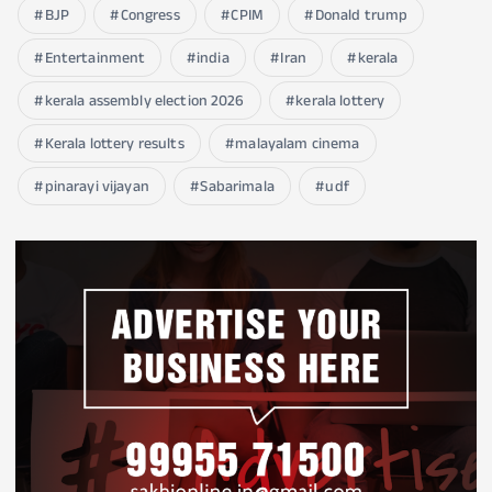
BJP
Congress
CPIM
Donald trump
Entertainment
india
Iran
kerala
kerala assembly election 2026
kerala lottery
Kerala lottery results
malayalam cinema
pinarayi vijayan
Sabarimala
udf