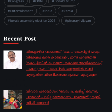
Congress
CPIM
Donald trump
Entertainment
india
kerala
kerala assembly election 2026
pinarayi vijayan
Recent Post
തിങ്കളാഴ്ച പറഞ്ഞത് ‘ഹെലികോപ്റ്റർ യാത്ര
നിക്ഷേപകരെ കാണാൻ’, ഇന്ന് പറഞ്ഞത്
‘കൊച്ചിയിൽ പോയതു കൊണ്ട് അവിടെവെച്ച്
കണ്ടു’; ഹെലികോപ്ടർ യാത്രയിൽ രണ്ട്
വ്യത്യസ്ത വിശദീകരണവുമായി മുഖ്യമന്ത്രി
by sakhionline
August 5, 2026
വിവാദ പരാമർശം: ‘ഖേദം പ്രകടിപ്പിക്കുന്നു,
പറയാൻ പാടില്ലാത്തതാണ് പറഞ്ഞത്’; മന്ത്രി
സിപി ജോൺ
by sakhionline