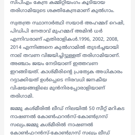
സിപിഎം കേന്ദ്ര കമ്മിറ്റിയംഗം കൂടിയായ
തരിഗാമിയുടെ ശക്തികേന്ദ്രമാണ് കുല്‍ഗാം.
സ്വതന്ത്ര സ്ഥാനാർത്ഥി സയാർ അഹമ്മദ് റെഷി,
പിഡിപി നേതാവ് മുഹമ്മദ് അമിൻ ധർ
എന്നിവരാണ് എതിരാളികൾ.1996, 2002, 2008,
2014 എന്നിങ്ങനെ കുൽഗാമിൽ തുടർച്ചയായി
നാല് തവണ വിജയിച്ചിട്ടുള്ളത് തരിഗാമിയാണ്.
അഞ്ചാം ജയം നേടിയാണ് ഇത്തവണ
ഇറങ്ങിയത്. കാശ്മീരിന്റെ പ്രത്യേക അധികാരം
റദ്ദാക്കിയത് ഉള്‍പ്പെടെ നിരവധി ജനകീയ
വിഷയങ്ങളിലെ മുന്‍നിരപ്പോരാളിയാണ്
തരിഗാമി.
ജമ്മു കശ്മീരിൽ ലീഡ് നിലയിൽ 50 സീറ്റ് മറികട
നാഷണൽ കോൺഫറൻസ്-കോൺഗ്രസ്
സഖ്യം.ജമ്മു കശ്മീരിൽ നാഷണൽ
കോൺഫറൻസ്-കോൺഗ്രസ് സഖ്യം ലീഡ്