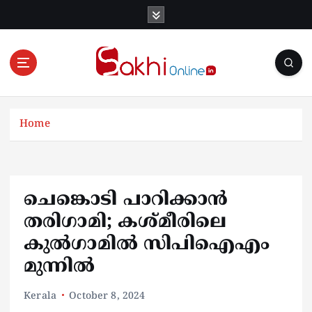
S
k
i
p
t
o
Online News Portal
c
o
Home
n
t
e
n
ചെങ്കൊടി പാറിക്കാൻ
t
തരിഗാമി; കശ്മീരിലെ
കുൽഗാമിൽ സിപിഐഎം
മുന്നിൽ
Kerala
October 8, 2024