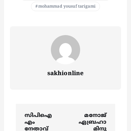
mohammad yousuf tarigami
sakhionline
P
സിപിഐ
മനോജ്
o
എം
ഏബ്രഹാ
നേതാവ്
മിനു