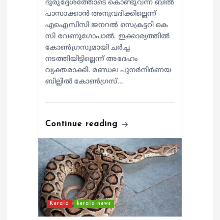
ദുരുദ്ദേശത്തോടെ കൊണ്ടുവന്ന ബിൽ
പാസാക്കാൻ അനുവദിക്കില്ലെന്ന്
എഐസിസി ജനറൽ സെക്രട്ടറി കെ
സി വേണുഗോപാൽ. ഇക്കാര്യത്തിൽ
കോൺഗ്രസുമായി ചർച്ച
നടത്തിയിട്ടില്ലെന്ന് അദേഹം
വ്യക്തമാക്കി. മണ്ഡല പുനർനിർണയ
ബില്ലിൽ കോൺഗ്രസ്…
Continue reading
Kerala
kerala news