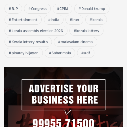
BJP
Congress
CPIM
Donald trump
Entertainment
india
Iran
kerala
kerala assembly election 2026
kerala lottery
Kerala lottery results
malayalam cinema
pinarayi vijayan
Sabarimala
udf