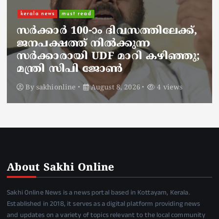
kerala news
must read
നാടെങ്ങും പൊലീസ് തിരയുന്നു,
ചായകുടിക്കാൻ എടപ്പാളിലെത്തി
അർജുൻ ആയങ്കി;
സഞ്ചരിക്കുന്നത് വാഹനങ്ങൾ
മാറ്റി
By
sakhionline
August 8, 2026
6 views
About Sakhi Online
Sakhi Online News is a news portal based in Kottayam, Kerala.
Established in 2018, it serves as a digital platform providing news
and updates on a variety of topics relevant to the local community