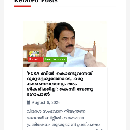
i
Related Posts
o
n
Kerala
kerala news
‘FCRA ബിൽ കൊണ്ടുവന്നത്
ദുരുദ്ദേശ്യത്തോടെ; ഒരു
കാരണവശാലും അം​
ഗീകരിക്കില്ല’; കെസി വേണു​
ഗോപാൽ
August 6, 2026
വിദേശ സംഭവാന നിയന്ത്രണ
ഭേദഗതി ബില്ലിൽ ശക്തമായ
പ്രതിഷേധം തുടരുമെന്ന് പ്രതിപക്ഷം.