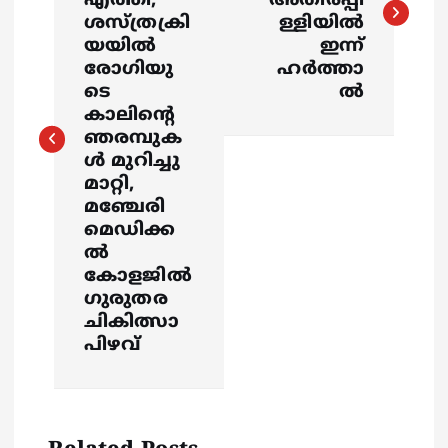
s
എത്തി;
അതിരപ്പി
ശസ്ത്രക്രി
ള്ളിയിൽ
യയിൽ
ഇന്ന്
t
രോഗിയു
ഹർത്താ
ടെ
ൽ
n
കാലിന്റെ
ഞരമ്പുക
a
ൾ മുറിച്ചു
മാറ്റി,
v
മഞ്ചേരി
മെഡിക്ക
i
ൽ
കോളജിൽ
g
ഗുരുതര
ചികിത്സാ
a
പിഴവ്
t