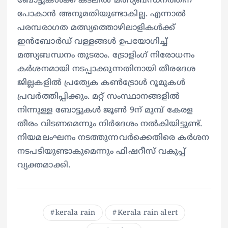
ബോട്ടുകൾക്ക് കടലിൽ മത്സ്യബന്ധനത്തിന്
പോകാൻ അനുമതിയുണ്ടാകില്ല. എന്നാൽ
പരമ്പരാഗത മത്സ്യത്തൊഴിലാളികൾക്ക്
ഇൻബോർഡ് വള്ളങ്ങൾ ഉപയോഗിച്ച്
മത്സ്യബന്ധനം തുടരാം. ട്രോളിംഗ് നിരോധനം
കർശനമായി നടപ്പാക്കുന്നതിനായി തീരദേശ
ജില്ലകളിൽ പ്രത്യേക കൺട്രോൾ റൂമുകൾ
പ്രവർത്തിപ്പിക്കും. മറ്റ് സംസ്ഥാനങ്ങളിൽ
നിന്നുള്ള ബോട്ടുകൾ ജൂൺ 9ന് മുമ്പ് കേരള
തീരം വിടണമെന്നും നിർദേശം നൽകിയിട്ടുണ്ട്.
നിയമലംഘനം നടത്തുന്നവർക്കെതിരെ കർശന
നടപടിയുണ്ടാകുമെന്നും ഫിഷറീസ് വകുപ്പ്
വ്യക്തമാക്കി.
kerala rain
Kerala rain alert