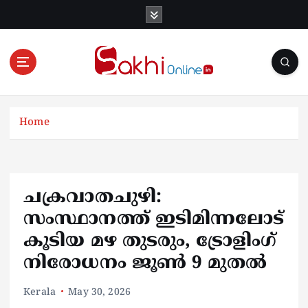
S
k
i
p
t
o
Online News Portal
c
o
Home
n
t
e
n
ചക്രവാതചുഴി:
t
സംസ്ഥാനത്ത് ഇടിമിന്നലോട്
കൂടിയ മഴ തുടരും, ട്രോളിംഗ്
നിരോധനം ജൂൺ 9 മുതൽ
Kerala
May 30, 2026