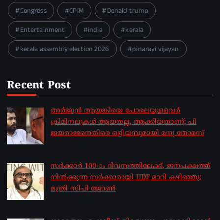
Congress
CPIM
Donald trump
Entertainment
india
kerala
kerala assembly election 2026
pinarayi vijayan
Recent Post
അർജുൻ ആയങ്കിയെ പോലെയുള്ളവർ
ക്രിമിനലുകൾ ആയതല്ല, ആക്കിയതാണ്; പി
ജയരാജനെതിരെ ഒളിയമ്പുമായി മനു തോമസ്
by sakhionline
August 8, 2026
സർക്കാർ 100-ാം ദിവസത്തിലേക്ക്, ജനപക്ഷത്ത്
നിൽക്കുന്ന സർക്കാരായി UDF മാറി കഴിഞ്ഞു;
മന്ത്രി സിപി ജോൺ
by sakhionline
August 8, 2026