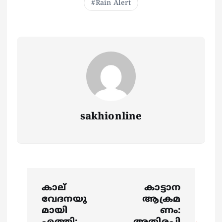
Rain Alert
sakhionline
P
കാല്
കാട്ടാന
o
വേദനയു
ആക്രമ
മായി
ണം: