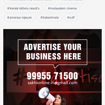
Kerala lottery results
malayalam cinema
pinarayi vijayan
Sabarimala
udf