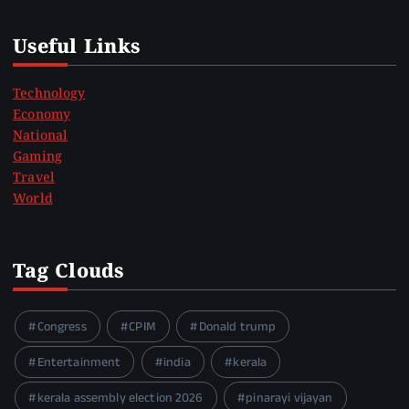
Useful Links
Technology
Economy
National
Gaming
Travel
World
Tag Clouds
Congress
CPIM
Donald trump
Entertainment
india
kerala
kerala assembly election 2026
pinarayi vijayan