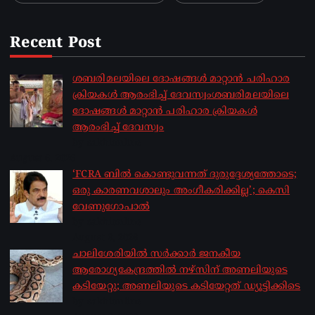
Recent Post
ശബരിമലയിലെ ദോഷങ്ങൾ മാറ്റാൻ പരിഹാര
ക്രിയകൾ ആരംഭിച്ച് ദേവസ്വംശബരിമലയിലെ
ദോഷങ്ങൾ മാറ്റാൻ പരിഹാര ക്രിയകൾ
ആരംഭിച്ച് ദേവസ്വം
by sakhionline
August 6, 2026
‘FCRA ബിൽ കൊണ്ടുവന്നത് ദുരുദ്ദേശ്യത്തോടെ;
ഒരു കാരണവശാലും അം​ഗീകരിക്കില്ല’; കെസി
വേണു​ഗോപാൽ
by sakhionline
August 6, 2026
ചാലിശേരിയില്‍ സര്‍ക്കാര്‍ ജനകീയ
ആരോഗ്യകേന്ദ്രത്തില്‍ നഴ്സിന് അണലിയുടെ
കടിയേറ്റു; അണലിയുടെ കടിയേറ്റത് ഡ്യൂട്ടിക്കിടെ
by sakhionline