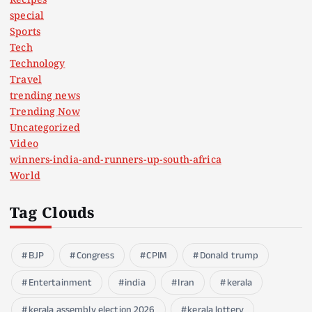
Recipes
special
Sports
Tech
Technology
Travel
trending news
Trending Now
Uncategorized
Video
winners-india-and-runners-up-south-africa
World
Tag Clouds
BJP
Congress
CPIM
Donald trump
Entertainment
india
Iran
kerala
kerala assembly election 2026
kerala lottery