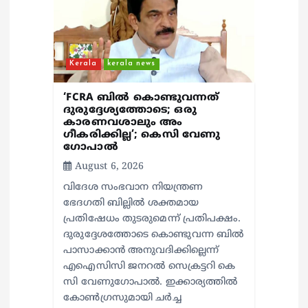
t
i
o
Kerala
kerala news
n
‘FCRA ബിൽ കൊണ്ടുവന്നത്
ദുരുദ്ദേശ്യത്തോടെ; ഒരു
കാരണവശാലും അം​
ഗീകരിക്കില്ല’; കെസി വേണു​
ഗോപാൽ
August 6, 2026
വിദേശ സംഭവാന നിയന്ത്രണ
ഭേദഗതി ബില്ലിൽ ശക്തമായ
പ്രതിഷേധം തുടരുമെന്ന് പ്രതിപക്ഷം.
ദുരുദ്ദേശത്തോടെ കൊണ്ടുവന്ന ബിൽ
പാസാക്കാൻ അനുവദിക്കില്ലെന്ന്
എഐസിസി ജനറൽ സെക്രട്ടറി കെ
സി വേണുഗോപാൽ. ഇക്കാര്യത്തിൽ
കോൺഗ്രസുമായി ചർച്ച