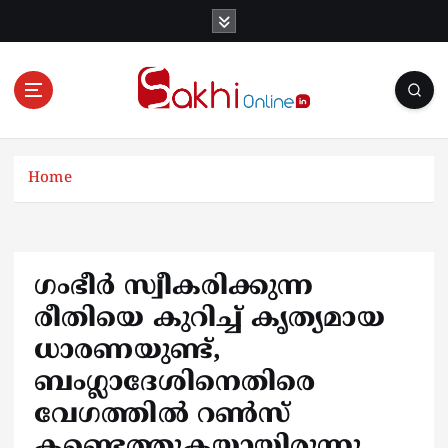
S
k
i
p
t
o
Online News Portal
c
o
Home
n
t
e
n
ഗംഭീർ സ്വീകരിക്കുന്ന
t
രീതിയെ കുറിച്ച് കൃത്യമായ
ധാരണയുണ്ട്,
ബംഗ്ലാദേശിനെതിരെ
വേഗത്തില്‍ റണ്‍സ്
കണ്ടെത്തുകയായിരുന്നു