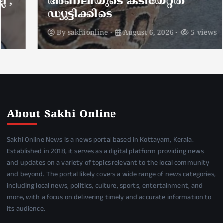
അണലിയുടെ കടിയേറ്റത്
ഡ്യൂട്ടിക്കിടെ
By
sakhionline
August 6, 2026
5 views
About Sakhi Online
Sakhi Online News is a news portal based in Kottayam, Kerala.
Established in 2018, it serves as a digital platform providing news
and updates on a variety of topics relevant to the local community
and beyond. The portal likely covers a wide range of news categories,
including local news, politics, culture, sports, entertainment, and
more, with a focus on delivering timely and accurate information to
its audience.