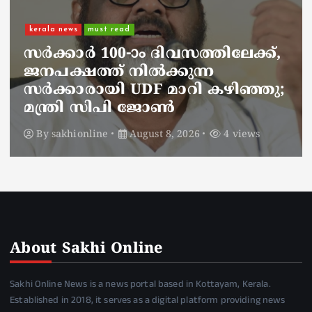
kerala news
must read
നാടെങ്ങും പൊലീസ് തിരയുന്നു,
ചായകുടിക്കാൻ എടപ്പാളിലെത്തി
അർജുൻ ആയങ്കി;
സഞ്ചരിക്കുന്നത് വാഹനങ്ങൾ
മാറ്റി
By
sakhionline
August 8, 2026
6 views
About Sakhi Online
Sakhi Online News is a news portal based in Kottayam, Kerala.
Established in 2018, it serves as a digital platform providing news