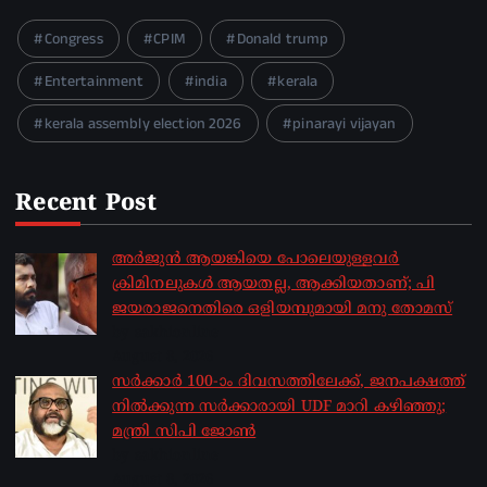
Congress
CPIM
Donald trump
Entertainment
india
kerala
kerala assembly election 2026
pinarayi vijayan
Recent Post
അർജുൻ ആയങ്കിയെ പോലെയുള്ളവർ
ക്രിമിനലുകൾ ആയതല്ല, ആക്കിയതാണ്; പി
ജയരാജനെതിരെ ഒളിയമ്പുമായി മനു തോമസ്
by sakhionline
August 8, 2026
സർക്കാർ 100-ാം ദിവസത്തിലേക്ക്, ജനപക്ഷത്ത്
നിൽക്കുന്ന സർക്കാരായി UDF മാറി കഴിഞ്ഞു;
മന്ത്രി സിപി ജോൺ
by sakhionline
August 8, 2026