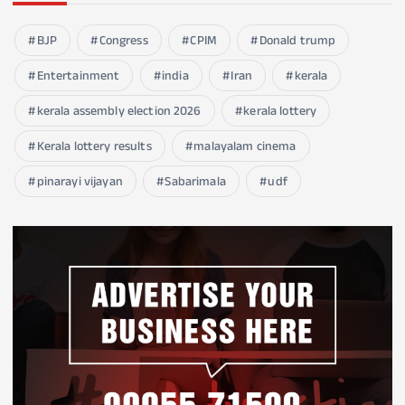
BJP
Congress
CPIM
Donald trump
Entertainment
india
Iran
kerala
kerala assembly election 2026
kerala lottery
Kerala lottery results
malayalam cinema
pinarayi vijayan
Sabarimala
udf