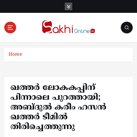
S
k
i
p
t
o
Online News Portal
c
o
Home
n
t
e
n
ഖത്തർ ലോകകപ്പിന്
t
പിന്നാലെ പുറത്തായി;
അബ്ദുൽ കരീം ഹസൻ
ഖത്തർ ടീമിൽ
തിരിച്ചെത്തുന്നു