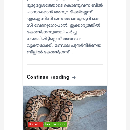
ദുരുദ്ദേശത്തോടെ കൊണ്ടുവന്ന ബിൽ
പാസാക്കാൻ അനുവദിക്കില്ലെന്ന്
എഐസിസി ജനറൽ സെക്രട്ടറി കെ
സി വേണുഗോപാൽ. ഇക്കാര്യത്തിൽ
കോൺഗ്രസുമായി ചർച്ച
നടത്തിയിട്ടില്ലെന്ന് അദേഹം
വ്യക്തമാക്കി. മണ്ഡല പുനർനിർണയ
ബില്ലിൽ കോൺഗ്രസ്…
Continue reading
Kerala
kerala news