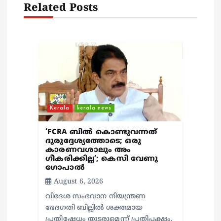
g
Related Posts
a
t
i
o
Kerala
kerala news
n
‘FCRA ബിൽ കൊണ്ടുവന്നത്
ദുരുദ്ദേശ്യത്തോടെ; ഒരു
കാരണവശാലും അം​
ഗീകരിക്കില്ല’; കെസി വേണു​
ഗോപാൽ
August 6, 2026
വിദേശ സംഭവാന നിയന്ത്രണ
ഭേദഗതി ബില്ലിൽ ശക്തമായ
പ്രതിഷേധം തുടരുമെന്ന് പ്രതിപക്ഷം.