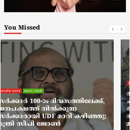
You Missed
kerala news
must read
നാടെങ്ങും പൊലീസ് തിരയുന്നു,
ചായകുടിക്കാൻ എടപ്പാളിലെത്തി
അർജുൻ ആയങ്കി;
സഞ്ചരിക്കുന്നത് വാഹനങ്ങൾ
മാറ്റി