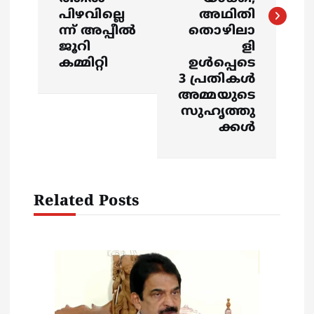
പിഴവില്ലെ
അഥിതി
n
ന്ന് അപ്പീൽ
തൊഴിലാ
ജൂറി
ളി
a
കമ്മിറ്റി
ഉൾപ്പെടെ
3 പ്രതികൾ
v
അമ്മയുടെ
സുഹൃത്തു
i
ക്കൾ
g
a
Related Posts
t
i
o