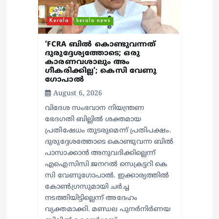
n
Kerala
kerala news
‘FCRA ബിൽ കൊണ്ടുവന്നത്
ദുരുദ്ദേശ്യത്തോടെ; ഒരു
കാരണവശാലും അം​
ഗീകരിക്കില്ല’; കെസി വേണു​
ഗോപാൽ
August 6, 2026
വിദേശ സംഭവാന നിയന്ത്രണ
ഭേദഗതി ബില്ലിൽ ശക്തമായ
പ്രതിഷേധം തുടരുമെന്ന് പ്രതിപക്ഷം.
ദുരുദ്ദേശത്തോടെ കൊണ്ടുവന്ന ബിൽ
പാസാക്കാൻ അനുവദിക്കില്ലെന്ന്
എഐസിസി ജനറൽ സെക്രട്ടറി കെ
സി വേണുഗോപാൽ. ഇക്കാര്യത്തിൽ
കോൺഗ്രസുമായി ചർച്ച
നടത്തിയിട്ടില്ലെന്ന് അദേഹം
വ്യക്തമാക്കി. മണ്ഡല പുനർനിർണയ