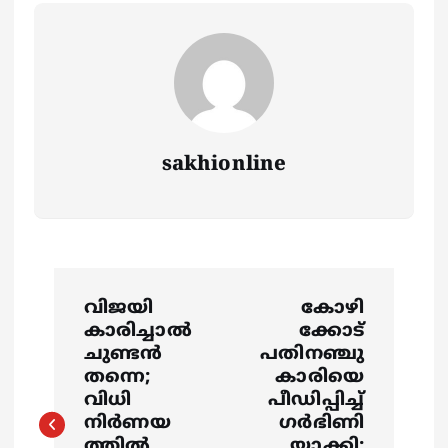
sakhionline
P
വിജയി
കോഴി
o
കാരിച്ചാല്‍
ക്കോട്
ചുണ്ടൻ
പതിനഞ്ചു
s
തന്നെ;
കാരിയെ
വിധി
പീഡിപ്പിച്ച്
നിർണയ
ഗർഭിണി
t
ത്തിൽ
യാക്കി;