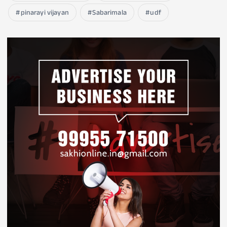
pinarayi vijayan
Sabarimala
udf