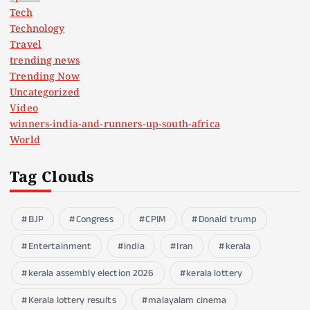
Tech
Technology
Travel
trending news
Trending Now
Uncategorized
Video
winners-india-and-runners-up-south-africa
World
Tag Clouds
BJP
Congress
CPIM
Donald trump
Entertainment
india
Iran
kerala
kerala assembly election 2026
kerala lottery
Kerala lottery results
malayalam cinema