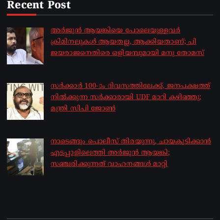
Recent Post
അർജുൻ ആയങ്കിയെ പോലെയുള്ളവർ
ക്രിമിനലുകൾ ആയതല്ല, ആക്കിയതാണ്; പി
ജയരാജനെതിരെ ഒളിയമ്പുമായി മനു തോമസ്
by sakhionline
August 8, 2026
സർക്കാർ 100-ാം ദിവസത്തിലേക്ക്, ജനപക്ഷത്ത്
നിൽക്കുന്ന സർക്കാരായി UDF മാറി കഴിഞ്ഞു;
മന്ത്രി സിപി ജോൺ
by sakhionline
August 8, 2026
നാടെങ്ങും പൊലീസ് തിരയുന്നു, ചായകുടിക്കാൻ
എടപ്പാളിലെത്തി അർജുൻ ആയങ്കി;
സഞ്ചരിക്കുന്നത് വാഹനങ്ങൾ മാറ്റി
by sakhionline
August 8, 2026