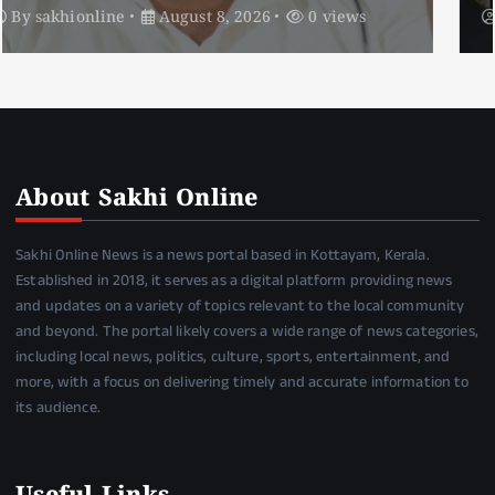
By
sakhionline
August 8, 2026
1 views
About Sakhi Online
Sakhi Online News is a news portal based in Kottayam, Kerala.
Established in 2018, it serves as a digital platform providing news
and updates on a variety of topics relevant to the local community
and beyond. The portal likely covers a wide range of news categories,
including local news, politics, culture, sports, entertainment, and
more, with a focus on delivering timely and accurate information to
its audience.