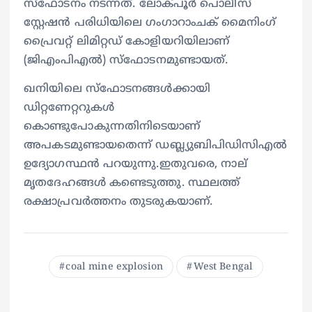
സ്‌ഫോടനം നടന്നത്. ലോക്പൂർ പൊലീസ്
സ്റ്റേഷൻ പരിധിയിലെ ഗംഗാറാംചക് മൈനിംഗ്
പ്രൈവറ്റ് ലിമിറ്റഡ് കോളിയറിയിലാണ്
(ജിഎംപിഎൽ) സ്‌ഫോടനമുണ്ടായത്.
ഖനിയിലെ സ്‌ഫോടനങ്ങൾക്കായി
ഡിറ്റണേറ്ററുകൾ
കൊണ്ടുപോകുന്നതിനിടെയാണ്
അപകടമുണ്ടായതെന്ന് ഡബ്ല്യുബിപിഡിസിഎൽ
ഉദ്യോഗസ്ഥൻ പറയുന്നു.ഇതുവരെ, നാല്
മൃതദേഹങ്ങൾ കണ്ടെടുത്തു. സ്ഥലത്ത്
രക്ഷാപ്രവർത്തനം തുടരുകയാണ്.
coal mine explosion
West Bengal