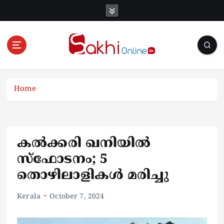
S
k
i
p
t
o
Online News Portal
c
o
Home
n
t
e
n
കൽക്കരി ഖനിയിൽ
t
സ്ഫോടനം; 5
തൊഴിലാളികൾ മരിച്ചു
Kerala
October 7, 2024