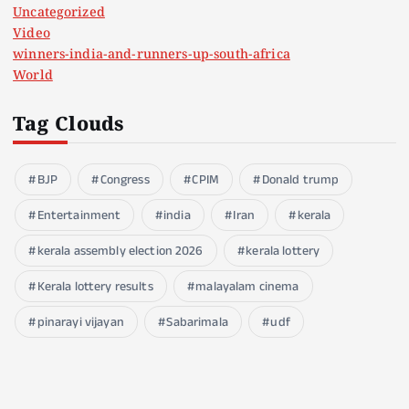
Uncategorized
Video
winners-india-and-runners-up-south-africa
World
Tag Clouds
BJP
Congress
CPIM
Donald trump
Entertainment
india
Iran
kerala
kerala assembly election 2026
kerala lottery
Kerala lottery results
malayalam cinema
pinarayi vijayan
Sabarimala
udf