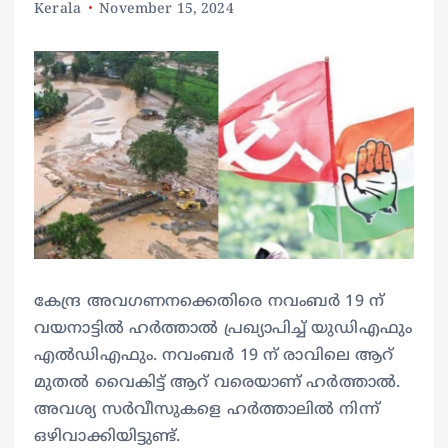
Kerala
November 15, 2024
കേന്ദ്ര അവഗണനക്കെതിരെ നവംബർ 19 ന്
വയനാട്ടിൽ ഹർത്താൽ പ്രഖ്യാപിച്ച് യുഡിഎഫും
എൽഡിഎഫും. നവംബർ 19 ന് രാവിലെ ആറ്
മുതൽ വൈകിട്ട് ആറ് വരെയാണ് ഹർത്താൽ.
അവശ്യ സർവീസുകളെ ഹർത്താലിൽ നിന്ന്
ഒഴിവാക്കിയിട്ടുണ്ട്.