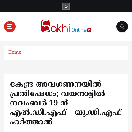
S
k
i
p
t
o
Online News Portal
c
o
Home
n
t
e
n
കേന്ദ്ര അവഗണനയിൽ
t
പ്രതിഷേധം; വയനാട്ടിൽ
നവംബർ 19 ന്
എൽ.ഡി.എഫ് – യു.ഡി.എഫ്
ഹർത്താൽ