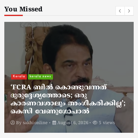
You Missed
Kerala
kerala news
ചാലിശേരിയില്‍ സര്‍ക്കാര്‍
ജനകീയ ആരോഗ്യകേന്ദ്രത്തില്‍
നഴ്സിന് അണലിയുടെ കടിയേറ്റു;
അണലിയുടെ കടിയേറ്റത്
ഡ്യൂട്ടിക്കിടെ
By
sakhionline
August 6, 2026
5 views