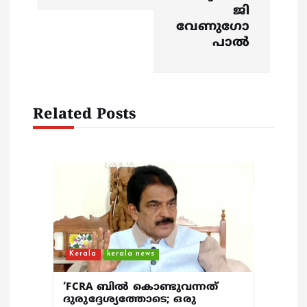
g
ജി
a
വേണുഗോ
പാൽ
t
i
Related Posts
o
n
Kerala
kerala news
‘FCRA ബിൽ കൊണ്ടുവന്നത്
ദുരുദ്ദേശ്യത്തോടെ; ഒരു