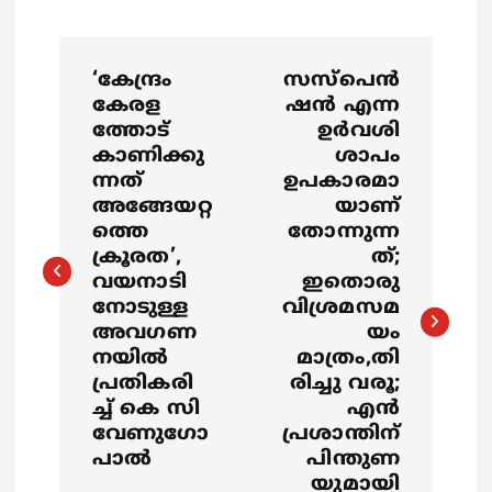
P
‘കേന്ദ്രം
സസ്‌പെൻ
o
കേരള
ഷൻ എന്ന
ത്തോട്
ഉർവശി
s
കാണിക്കു
ശാപം
ന്നത്
ഉപകാരമാ
അങ്ങേയറ്റ
യാണ്
t
ത്തെ
തോന്നുന്ന
ക്രൂരത’,
ത്;
n
വയനാടി
ഇതൊരു
നോടുള്ള
വിശ്രമസമ
a
അവഗണ
യം
നയില്‍
മാത്രം,തി
v
പ്രതികരി
രിച്ചു വരൂ;
ച്ച് കെ സി
എൻ
i
വേണുഗോ
പ്രശാന്തിന്
പാല്‍
പിന്തുണ
യുമായി