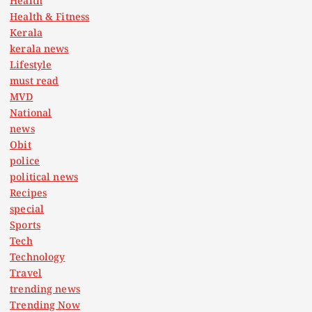
Health
Health & Fitness
Kerala
kerala news
Lifestyle
must read
MVD
National
news
Obit
police
political news
Recipes
special
Sports
Tech
Technology
Travel
trending news
Trending Now