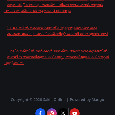
ആരംഭിച്ച് ദേവസ്വംശബരിമലയിലെ ദോഷങ്ങൾ മാറ്റാൻ
പരിഹാര ക്രിയകൾ ആരംഭിച്ച് ദേവസ്വം
by sakhionline
August 6, 2026
‘FCRA ബിൽ കൊണ്ടുവന്നത് ദുരുദ്ദേശ്യത്തോടെ; ഒരു
കാരണവശാലും അം​ഗീകരിക്കില്ല’; കെസി വേണു​ഗോപാൽ
by sakhionline
August 6, 2026
ചാലിശേരിയില്‍ സര്‍ക്കാര്‍ ജനകീയ ആരോഗ്യകേന്ദ്രത്തില്‍
നഴ്സിന് അണലിയുടെ കടിയേറ്റു; അണലിയുടെ കടിയേറ്റത്
ഡ്യൂട്ടിക്കിടെ
by sakhionline
August 6, 2026
Copyright © 2026 Sakhi Online | Powered by Mango