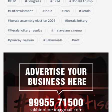
BJP
Congress
CPIM
Donald trump
Entertainment
india
Iran
kerala
kerala assembly election 2026
kerala lottery
Kerala lottery results
malayalam cinema
pinarayi vijayan
Sabarimala
udf