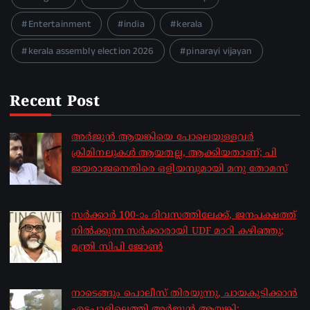
Entertainment
india
kerala
kerala assembly election 2026
pinarayi vijayan
Recent Post
അർജുൻ ആയങ്കിയെ പോലെയുള്ളവർ
ക്രിമിനലുകൾ ആയതല്ല, ആക്കിയതാണ്; പി
ജയരാജനെതിരെ ഒളിയമ്പുമായി മനു തോമസ്
by sakhionline
August 8, 2026
സർക്കാർ 100-ാം ദിവസത്തിലേക്ക്, ജനപക്ഷത്ത്
നിൽക്കുന്ന സർക്കാരായി UDF മാറി കഴിഞ്ഞു;
മന്ത്രി സിപി ജോൺ
by sakhionline
August 8, 2026
നാടെങ്ങും പൊലീസ് തിരയുന്നു, ചായകുടിക്കാൻ
എടപ്പാളിലെത്തി അർജുൻ ആയങ്കി;