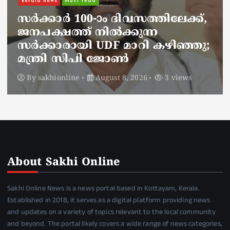
നാടെങ്ങും പൊലീസ് തിരയുന്നു,
ചായകുടിക്കാൻ എടപ്പാളിലെത്തി
അർജുൻ ആയങ്കി;
സഞ്ചരിക്കുന്നത് വാഹനങ്ങൾ
മാറ്റി
By
sakhionline
August 8, 2026
5 views
About Sakhi Online
Sakhi Online News is a news portal based in Kottayam, Kerala.
Established in 2018, it serves as a digital platform providing news
and updates on a variety of topics relevant to the local community
and beyond. The portal likely covers a wide range of news categories,