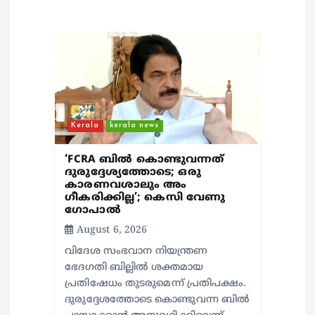
a
t
i
o
Kerala
kerala news
n
‘FCRA ബിൽ കൊണ്ടുവന്നത്
ദുരുദ്ദേശ്യത്തോടെ; ഒരു
കാരണവശാലും അം​
ഗീകരിക്കില്ല’; കെസി വേണു​
ഗോപാൽ
August 6, 2026
വിദേശ സംഭവാന നിയന്ത്രണ
ഭേദഗതി ബില്ലിൽ ശക്തമായ
പ്രതിഷേധം തുടരുമെന്ന് പ്രതിപക്ഷം.
ദുരുദ്ദേശത്തോടെ കൊണ്ടുവന്ന ബിൽ