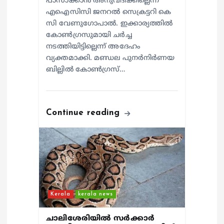
പാസാക്കാൻ അനുവദിക്കില്ലെന്ന്
എഐസിസി ജനറൽ സെക്രട്ടറി കെ
സി വേണുഗോപാൽ. ഇക്കാര്യത്തിൽ
കോൺഗ്രസുമായി ചർച്ച
നടത്തിയിട്ടില്ലെന്ന് അദേഹം
വ്യക്തമാക്കി. മണ്ഡല പുനർനിർണയ
ബില്ലിൽ കോൺഗ്രസ്…
Continue reading
Kerala
kerala news
ചാലിശേരിയില്‍ സര്‍ക്കാര്‍