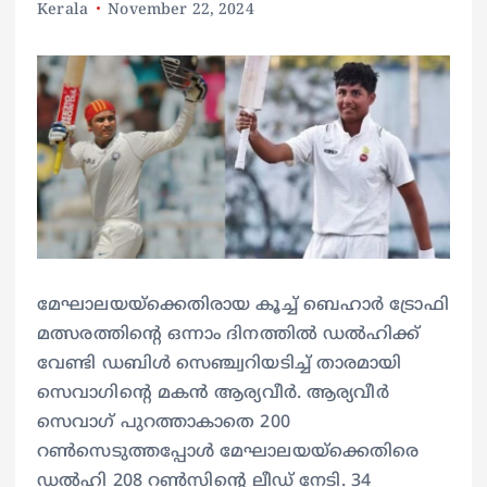
Kerala
November 22, 2024
മേഘാലയയ്‌ക്കെതിരായ കൂച്ച് ബെഹാർ ട്രോഫി
മത്സരത്തിൻ്റെ ഒന്നാം ദിനത്തിൽ ഡൽഹിക്ക്
വേണ്ടി ഡബിൾ സെഞ്ച്വറിയടിച്ച് താരമായി
സെവാ​ഗിന്റെ മകൻ ആര്യവീർ. ആര്യവീർ
സെവാഗ് പുറത്താകാതെ 200
റൺസെടുത്തപ്പോൾ മേഘാലയയ്‌ക്കെതിരെ
ഡൽഹി 208 റൺസിൻ്റെ ലീഡ് നേടി. 34