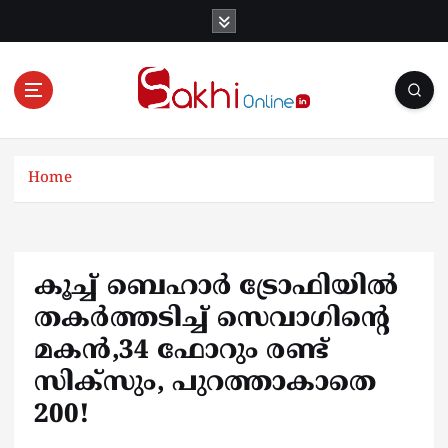
S
k
i
p
t
o
Online News Portal
c
o
Home
n
t
e
n
കൂച്ച് ബെഹാർ ട്രോഫിയിൽ
t
തകർത്തടിച്ച് സെവാ​ഗിന്റെ
മകൻ,34 ഫോറും രണ്ട്
സിക്സും, പുറത്താകാതെ
200!