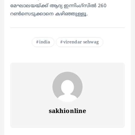
മേഘാലയയ്ക്ക് ആദ്യ ഇന്നിംഗ്സിൽ 260
റൺസെടുക്കാനെ കഴിഞ്ഞുള്ളൂ.
india
virendar sehwag
sakhionline