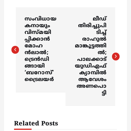
P
സംവിധായ
ലീഡ്
o
കനായും
തിരിച്ചുപി
വിസ്‍മയി
ടിച്ച്
s
പ്പിക്കാന്‍
രാഹുൽ
മോഹ
മാങ്കൂട്ടത്തി
ന്‍ലാല്‍;
ൽ;
t
ട്രെൻഡി
പാലക്കാട്‌
ങ്ങായി
യുഡിഎഫ്
n
‘ബറോസ്’
ക്യാമ്പിൽ
ട്രൈലയർ
ആവേശം
a
അണപൊ
ട്ടി
v
i
Related Posts
g