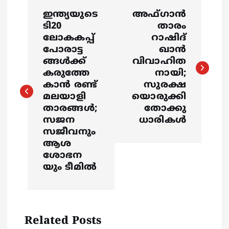
P
ഇന്ത്യയുടെ
അഫ്ഗാൻ
o
ടി20
താരം
ലോകകപ്പ്
റാഷിദ്
s
പോരാട്ട
ഖാന്‍
ങ്ങള്‍ക്ക്
വിവാഹിത
കരുത്തേ
നായി;
t
കാന്‍ രണ്ട്
സുരക്ഷ
മലയാളി
യൊരുക്കി
n
താരങ്ങള്‍;
തോക്കു
സജന
ധാരികള്‍
a
സജീവനും
ആശ
v
ശോഭന
യും ടീമില്‍
i
g
Related Posts