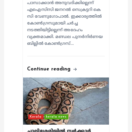
പാസാക്കാൻ അനുവദിക്കില്ലെന്ന്
എഐസിസി ജനറൽ സെക്രട്ടറി കെ
സി വേണുഗോപാൽ. ഇക്കാര്യത്തിൽ
കോൺഗ്രസുമായി ചർച്ച
നടത്തിയിട്ടില്ലെന്ന് അദേഹം
വ്യക്തമാക്കി. മണ്ഡല പുനർനിർണയ
ബില്ലിൽ കോൺഗ്രസ്…
Continue reading
Kerala
kerala news
ചാലിശേരിയില്‍ സര്‍ക്കാര്‍