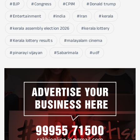
BJP
Congress
CPIM
Donald trump
Entertainment
india
Iran
kerala
kerala assembly election 2026
kerala lottery
Kerala lottery results
malayalam cinema
pinarayi vijayan
Sabarimala
udf