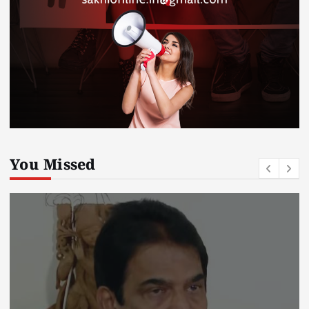
You Missed
Kerala
kerala news