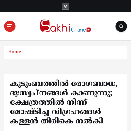
S
k
i
p
t
o
Online News Portal
c
o
Home
n
t
e
n
കുടുംബത്തിൽ രോഗബാധ,
t
ദുഃസ്വപ്നങ്ങൾ കാണുന്നു;
ക്ഷേത്രത്തിൽ നിന്ന്
മോഷ്ടിച്ച വിഗ്രഹങ്ങൾ
കള്ളൻ തിരികെ നൽകി