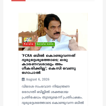
a
t
i
o
n
Kerala
kerala news
‘FCRA ബിൽ കൊണ്ടുവന്നത്
ദുരുദ്ദേശ്യത്തോടെ; ഒരു
കാരണവശാലും അം​
ഗീകരിക്കില്ല’; കെസി വേണു​
ഗോപാൽ
August 6, 2026
വിദേശ സംഭവാന നിയന്ത്രണ
ഭേദഗതി ബില്ലിൽ ശക്തമായ
പ്രതിഷേധം തുടരുമെന്ന് പ്രതിപക്ഷം.
ദുരുദ്ദേശത്തോടെ കൊണ്ടുവന്ന ബിൽ