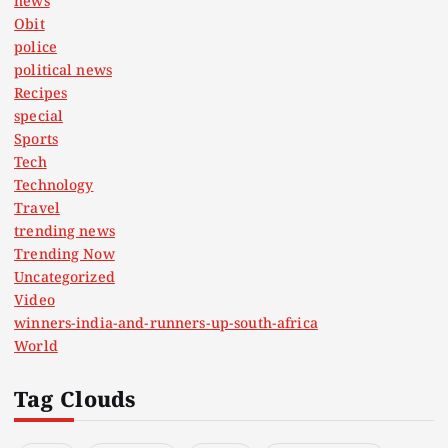
news
Obit
police
political news
Recipes
special
Sports
Tech
Technology
Travel
trending news
Trending Now
Uncategorized
Video
winners-india-and-runners-up-south-africa
World
Tag Clouds