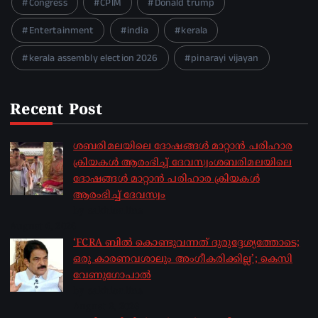
Congress
CPIM
Donald trump
Entertainment
india
kerala
kerala assembly election 2026
pinarayi vijayan
Recent Post
ശബരിമലയിലെ ദോഷങ്ങൾ മാറ്റാൻ പരിഹാര
ക്രിയകൾ ആരംഭിച്ച് ദേവസ്വംശബരിമലയിലെ
ദോഷങ്ങൾ മാറ്റാൻ പരിഹാര ക്രിയകൾ
ആരംഭിച്ച് ദേവസ്വം
by sakhionline
August 6, 2026
‘FCRA ബിൽ കൊണ്ടുവന്നത് ദുരുദ്ദേശ്യത്തോടെ;
ഒരു കാരണവശാലും അം​ഗീകരിക്കില്ല’; കെസി
വേണു​ഗോപാൽ
by sakhionline
August 6, 2026