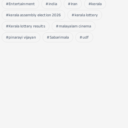
Entertainment
india
Iran
kerala
kerala assembly election 2026
kerala lottery
Kerala lottery results
malayalam cinema
pinarayi vijayan
Sabarimala
udf