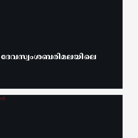
് ദേവസ്വംശബരിമലയിലെ