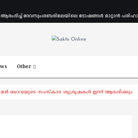
ംഭിച്ച് ദേവസ്വംശബരിമലയിലെ ദോഷങ്ങൾ മാറ്റാൻ പരിഹാര 
Online News Portal
ews
Other
‍ ബാവയുടെ സംസ്‌കാര ശുശ്രൂഷകള്‍ ഇന്ന് ആരംഭിക്കും