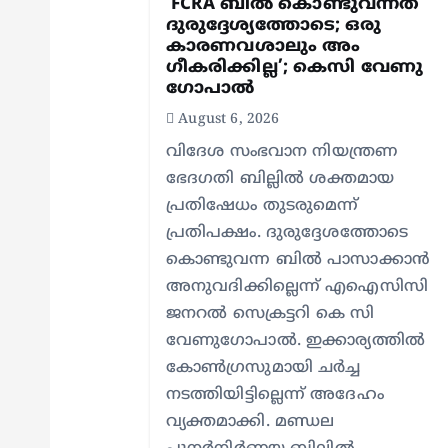
g
‘FCRA ബിൽ കൊണ്ടുവന്നത്
ദുരുദ്ദേശ്യത്തോടെ; ഒരു
കാരണവശാലും അം​
a
ഗീകരിക്കില്ല’; കെസി വേണു​
ഗോപാൽ
t
August 6, 2026
വിദേശ സംഭവാന നിയന്ത്രണ
i
ഭേദഗതി ബില്ലിൽ ശക്തമായ
പ്രതിഷേധം തുടരുമെന്ന്
o
പ്രതിപക്ഷം. ദുരുദ്ദേശത്തോടെ
കൊണ്ടുവന്ന ബിൽ പാസാക്കാൻ
n
അനുവദിക്കില്ലെന്ന് എഐസിസി
ജനറൽ സെക്രട്ടറി കെ സി
വേണുഗോപാൽ. ഇക്കാര്യത്തിൽ
കോൺഗ്രസുമായി ചർച്ച
നടത്തിയിട്ടില്ലെന്ന് അദേഹം
വ്യക്തമാക്കി. മണ്ഡല