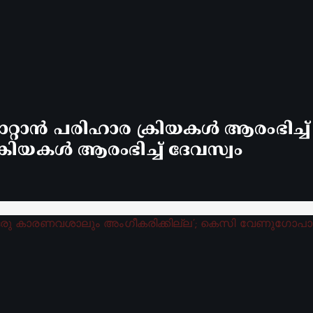
്റാൻ പരിഹാര ക്രിയകൾ ആരംഭിച്ച
രിയകൾ ആരംഭിച്ച് ദേവസ്വം