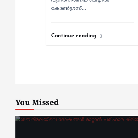
പുനർനിർണയ ബില്ലിൽ
കോൺഗ്രസ്…
Continue reading
You Missed