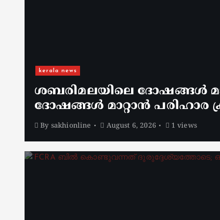
kerala news
ശബരിമലയിലെ ദോഷങ്ങൾ മാറ
ദോഷങ്ങൾ മാറ്റാൻ പരിഹാര ക്
By
sakhionline
August 6, 2026
1 views