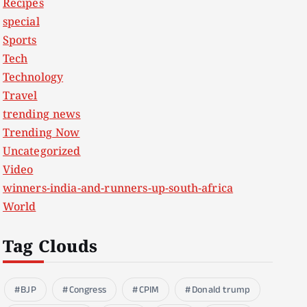
Recipes
special
Sports
Tech
Technology
Travel
trending news
Trending Now
Uncategorized
Video
winners-india-and-runners-up-south-africa
World
Tag Clouds
BJP
Congress
CPIM
Donald trump