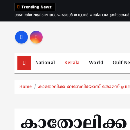
S
Trending News:
k
ശബരിമലയിലെ ദോഷങ്ങൾ മാറ്റാൻ പരിഹാര ക്രിയകൾ ആര
i
p
t
o
c
o
National
Kerala
World
Gulf N
n
t
e
Home
കാതോലിക്ക ബസേലിയോസ് തോമസ് പ്രഥമന്
n
t
കാതോലിക്ക