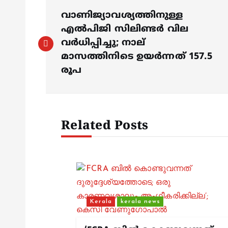
P
വാണിജ്യാവശ്യത്തിനുള്ള
o
എൽപിജി സിലിണ്ടർ വില
വർധിപ്പിച്ചു; നാല്
s
മാസത്തിനിടെ ഉയർന്നത് 157.5
രൂപ
t
n
Related Posts
a
v
i
Kerala
kerala news