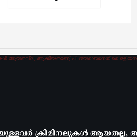
്ളവർ ക്രിമിനലുകൾ ആയതല്ല, ആ