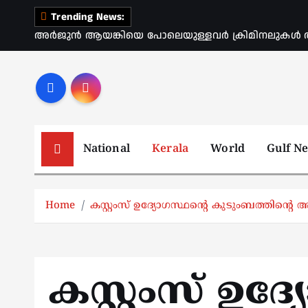
S
Trending News:
k
അർജുൻ ആയങ്കിയെ പോലെയുള്ളവർ ക്രിമിനലുകൾ ആ
i
p
t
o
c
o
National
Kerala
World
Gulf N
n
t
e
Home
കസ്റ്റംസ് ഉദ്യോഗസ്ഥന്റെ കുടുംബത്തിന്റെ ആത്
n
t
കസ്റ്റംസ് ഉദ്