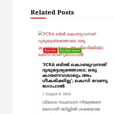
n
Related Posts
a
v
i
Kerala
kerala news
g
‘FCRA ബിൽ കൊണ്ടുവന്നത്
ദുരുദ്ദേശ്യത്തോടെ; ഒരു
a
കാരണവശാലും അം​
ഗീകരിക്കില്ല’; കെസി വേണു​
t
ഗോപാൽ
August 6, 2026
i
വിദേശ സംഭവാന നിയന്ത്രണ
ഭേദഗതി ബില്ലിൽ ശക്തമായ