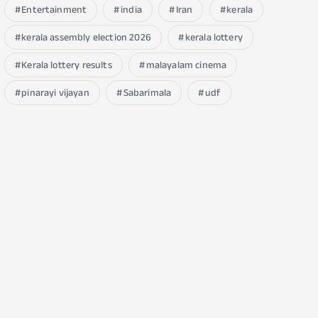
Entertainment
india
Iran
kerala
kerala assembly election 2026
kerala lottery
Kerala lottery results
malayalam cinema
pinarayi vijayan
Sabarimala
udf