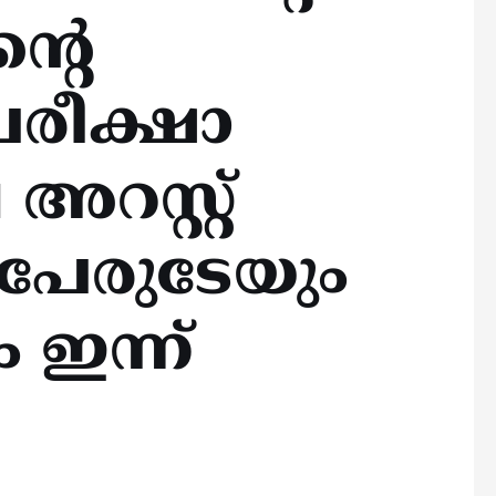
്റെ
രീക്ഷാ
അറസ്റ്റ്
നുപേരുടേയും
ടം ഇന്ന്