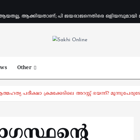
യതല്ല, ആക്കിയതാണ്; പി ജയരാജനെതിരെ ഒളിയമ്പുമായി
Online News Portal
ews
Other
മഹത്യ പരീക്ഷാ ക്രമക്കേടിലെ അറസ്റ്റ് ഭയന്ന്? മൂന്നുപേരുടേയും 
യോഗസ്ഥന്റെ