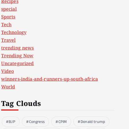
Recipes
special
Sports
Tech
Technology
Travel
trending news
Trending Now
Uncategorized
Video
winners-india-and-runners-up-south-africa
World
Tag Clouds
BJP
Congress
CPIM
Donald trump