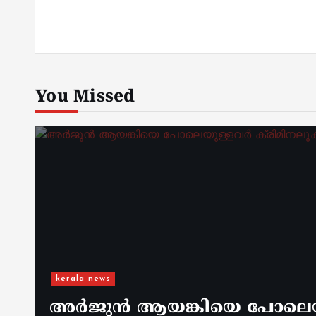
You Missed
kerala news
അർജുൻ ആയങ്കിയെ പോലെയുള