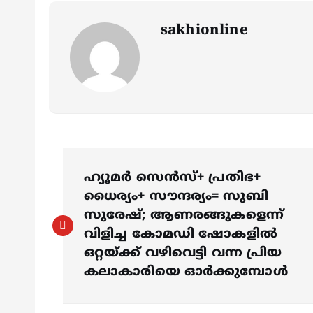
sakhionline
P
ഹ്യൂമര്‍ സെന്‍സ്+ പ്രതിഭ+
o
ധൈര്യം+ സൗന്ദര്യം= സുബി
സുരേഷ്; ആണരങ്ങുകളെന്ന്
s
വിളിച്ച കോമഡി ഷോകളില്‍
ഒറ്റയ്ക്ക് വഴിവെട്ടി വന്ന പ്രിയ
കലാകാരിയെ ഓര്‍ക്കുമ്പോള്‍
t