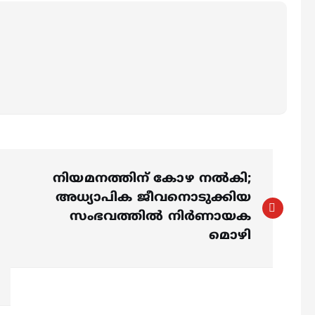
നിയമനത്തിന് കോഴ നൽകി;
അധ്യാപിക ജീവനൊടുക്കിയ
സംഭവത്തിൽ നിർണായക
മൊഴി