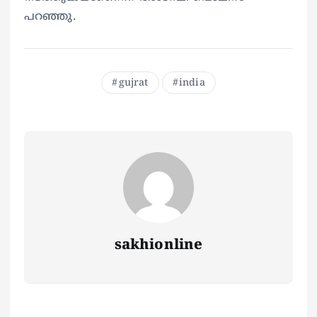
പറഞ്ഞു.
gujrat
india
sakhionline