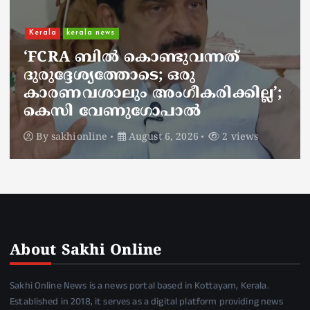
Kerala
kerala news
ചാലിശേരിയില്‍ സര്‍ക്കാര്‍
ജനകീയ ആരോഗ്യകേന്ദ്രത്തില്‍
നഴ്സിന് അണലിയുടെ കടിയേറ്റു;
അണലിയുടെ കടിയേറ്റത്
ഡ്യൂട്ടിക്കിടെ
By
sakhionline
August 6, 2026
2 views
About Sakhi Online
Sakhi Online News is a news portal based in Kottayam, Kerala.
Established in 2018, it serves as a digital platform providing news