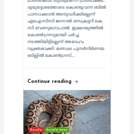
പ്രതിഷേധം തുടരുമെന്ന് പ്രതിപക്ഷം.
ദുരുദ്ദേശത്തോടെ കൊണ്ടുവന്ന ബിൽ
പാസാക്കാൻ അനുവദിക്കില്ലെന്ന്
എഐസിസി ജനറൽ സെക്രട്ടറി കെ
സി വേണുഗോപാൽ. ഇക്കാര്യത്തിൽ
കോൺഗ്രസുമായി ചർച്ച
നടത്തിയിട്ടില്ലെന്ന് അദേഹം
വ്യക്തമാക്കി. മണ്ഡല പുനർനിർണയ
ബില്ലിൽ കോൺഗ്രസ്…
Continue reading
Kerala
kerala news