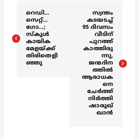
P
റെഡി…
സ്വന്തം
o
സെറ്റ്…
കടയടച്ച്
ഗോ…;
95 ദിവസം
s
സ്കൂൾ
വീടിന്
കായിക
പുറത്ത്
മേളയ്ക്ക്
കാത്തിരു
t
തിരിതെളി
ന്നു,
ഞ്ഞു
ജന്മദിന
n
ത്തിൽ
ആരാധക
a
നെ
ചേർത്ത്
v
നിർത്തി
ഷാരൂഖ്
i
ഖാൻ
g