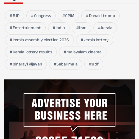
BJP
Congress
CPIM
Donald trump
Entertainment
india
Iran
kerala
kerala assembly election 2026
kerala lottery
Kerala lottery results
malayalam cinema
pinarayi vijayan
Sabarimala
udf