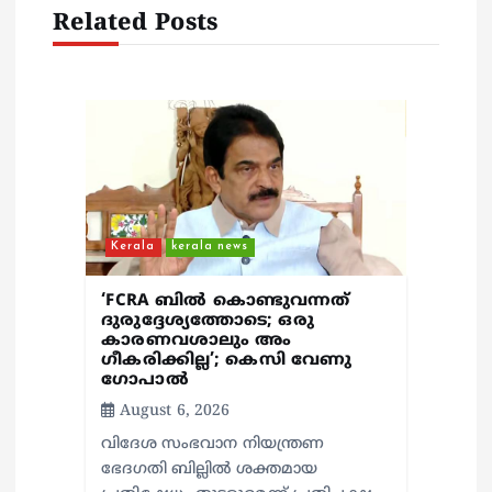
a
Related Posts
t
i
o
n
Kerala
kerala news
‘FCRA ബിൽ കൊണ്ടുവന്നത്
ദുരുദ്ദേശ്യത്തോടെ; ഒരു
കാരണവശാലും അം​
ഗീകരിക്കില്ല’; കെസി വേണു​
ഗോപാൽ
August 6, 2026
വിദേശ സംഭവാന നിയന്ത്രണ
ഭേദഗതി ബില്ലിൽ ശക്തമായ