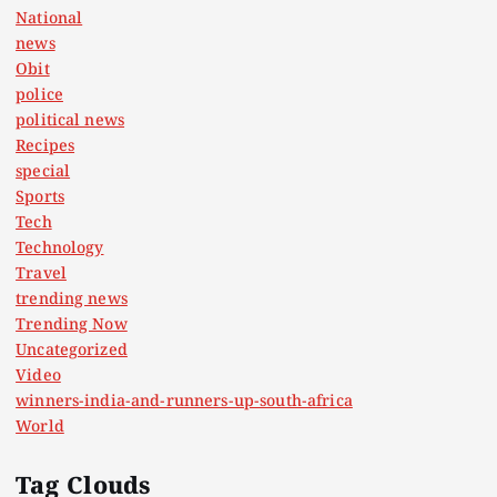
National
news
Obit
police
political news
Recipes
special
Sports
Tech
Technology
Travel
trending news
Trending Now
Uncategorized
Video
winners-india-and-runners-up-south-africa
World
Tag Clouds