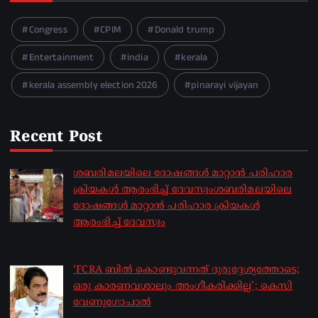
Congress
CPIM
Donald trump
Entertainment
india
kerala
kerala assembly election 2026
pinarayi vijayan
Recent Post
ശബരിമലയിലെ ദോഷങ്ങൾ മാറ്റാൻ പരിഹാര
ക്രിയകൾ ആരംഭിച്ച് ദേവസ്വംശബരിമലയിലെ
ദോഷങ്ങൾ മാറ്റാൻ പരിഹാര ക്രിയകൾ
ആരംഭിച്ച് ദേവസ്വം
by sakhionline
August 6, 2026
‘FCRA ബിൽ കൊണ്ടുവന്നത് ദുരുദ്ദേശ്യത്തോടെ;
ഒരു കാരണവശാലും അം​ഗീകരിക്കില്ല’; കെസി
വേണു​ഗോപാൽ