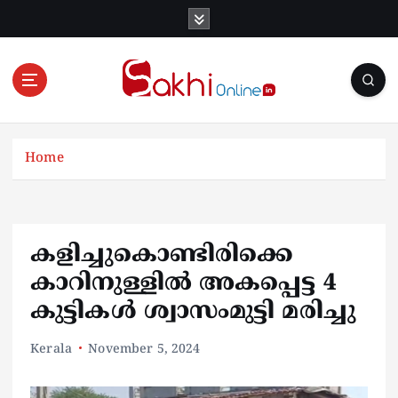
S
k
i
p
t
o
Online News Portal
c
o
Home
n
t
e
n
കളിച്ചുകൊണ്ടിരിക്കെ
t
കാറിനുള്ളിൽ അകപ്പെട്ട 4
കുട്ടികൾ ശ്വാസംമുട്ടി മരിച്ചു
Kerala
November 5, 2024