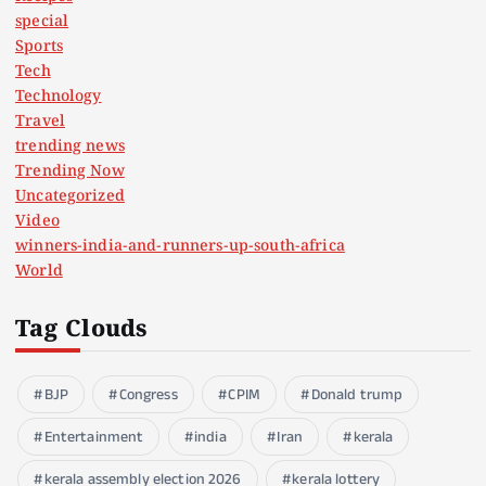
special
Sports
Tech
Technology
Travel
trending news
Trending Now
Uncategorized
Video
winners-india-and-runners-up-south-africa
World
Tag Clouds
BJP
Congress
CPIM
Donald trump
Entertainment
india
Iran
kerala
kerala assembly election 2026
kerala lottery