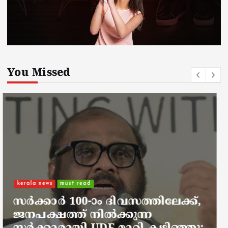
You Missed
kerala news
must read
നാടെങ്ങും പൊലീസ് തിരയുന്നു,
ചായകുടിക്കാൻ എടപ്പാളിലെത്തി
അർജുൻ ആയങ്കി;