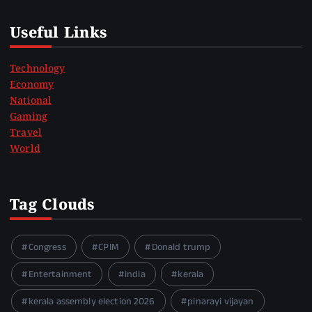
Useful Links
Technology
Economy
National
Gaming
Travel
World
Tag Clouds
Congress
CPIM
Donald trump
Entertainment
india
kerala
kerala assembly election 2026
pinarayi vijayan