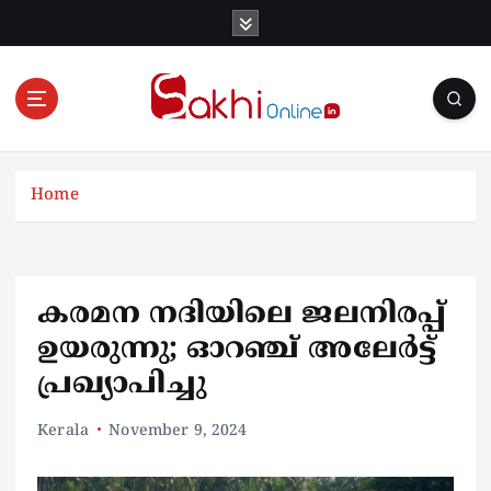
S
k
i
p
t
o
Online News Portal
c
o
Home
n
t
e
n
കരമന നദിയിലെ ജലനിരപ്പ്
t
ഉയരുന്നു; ഓറഞ്ച് അലേര്‍ട്ട്
പ്രഖ്യാപിച്ചു
Kerala
November 9, 2024