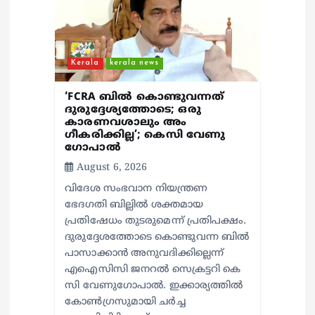
i
o
n
Kerala
kerala news
‘FCRA ബിൽ കൊണ്ടുവന്നത്
ദുരുദ്ദേശ്യത്തോടെ; ഒരു
കാരണവശാലും അം​
ഗീകരിക്കില്ല’; കെസി വേണു​
ഗോപാൽ
August 6, 2026
വിദേശ സംഭവാന നിയന്ത്രണ
ഭേദഗതി ബില്ലിൽ ശക്തമായ
പ്രതിഷേധം തുടരുമെന്ന് പ്രതിപക്ഷം.
ദുരുദ്ദേശത്തോടെ കൊണ്ടുവന്ന ബിൽ
പാസാക്കാൻ അനുവദിക്കില്ലെന്ന്
എഐസിസി ജനറൽ സെക്രട്ടറി കെ
സി വേണുഗോപാൽ. ഇക്കാര്യത്തിൽ
കോൺഗ്രസുമായി ചർച്ച