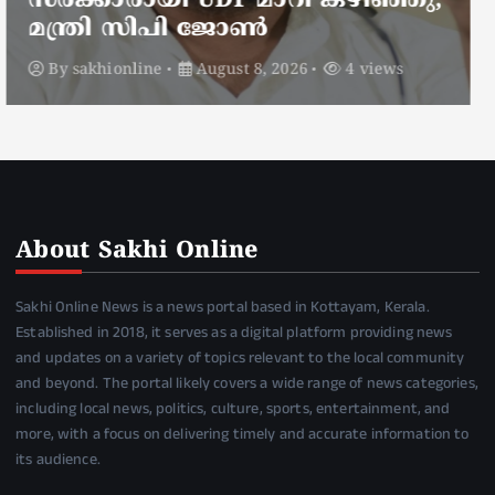
സഞ്ചരിക്കുന്നത് വാഹനങ്ങൾ
മാറ്റി
By
sakhionline
August 8, 2026
6 views
About Sakhi Online
Sakhi Online News is a news portal based in Kottayam, Kerala.
Established in 2018, it serves as a digital platform providing news
and updates on a variety of topics relevant to the local community
and beyond. The portal likely covers a wide range of news categories,
including local news, politics, culture, sports, entertainment, and
more, with a focus on delivering timely and accurate information to
its audience.