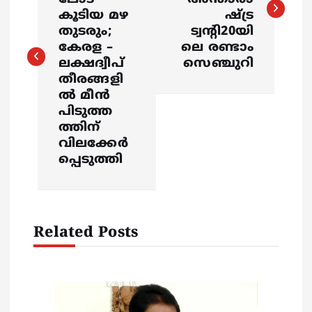
s
കൂടിയ മഴ
ഷ്ട്ര
തുടരും;
ട്വന്റി20യി
t
കേരള –
ലെ രണ്ടാം
ലക്ഷദ്വീപ്
സെഞ്ചുറി
n
തീരങ്ങളി
ൽ മീൻ
a
പിടുത്ത
ത്തിന്
v
വിലക്കേർ
പ്പെടുത്തി
i
g
Related Posts
a
t