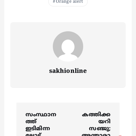
Orange alert
sakhionline
P
സംസ്ഥാന
കത്തിക്ക
o
ത്ത്
യറി
ഇടിമിന്ന
സഞ്ജു;
ലോട്
അന്താരാ