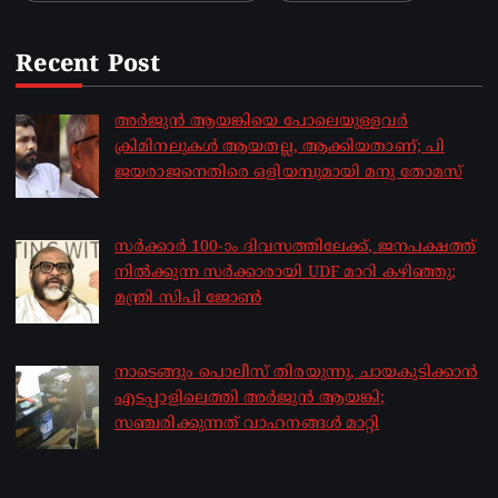
Recent Post
അർജുൻ ആയങ്കിയെ പോലെയുള്ളവർ
ക്രിമിനലുകൾ ആയതല്ല, ആക്കിയതാണ്; പി
ജയരാജനെതിരെ ഒളിയമ്പുമായി മനു തോമസ്
by sakhionline
August 8, 2026
സർക്കാർ 100-ാം ദിവസത്തിലേക്ക്, ജനപക്ഷത്ത്
നിൽക്കുന്ന സർക്കാരായി UDF മാറി കഴിഞ്ഞു;
മന്ത്രി സിപി ജോൺ
by sakhionline
August 8, 2026
നാടെങ്ങും പൊലീസ് തിരയുന്നു, ചായകുടിക്കാൻ
എടപ്പാളിലെത്തി അർജുൻ ആയങ്കി;
സഞ്ചരിക്കുന്നത് വാഹനങ്ങൾ മാറ്റി
by sakhionline
August 8, 2026