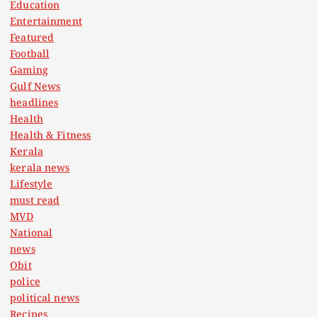
Education
Entertainment
Featured
Football
Gaming
Gulf News
headlines
Health
Health & Fitness
Kerala
kerala news
Lifestyle
must read
MVD
National
news
Obit
police
political news
Recipes