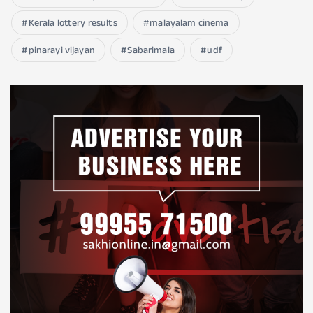
Kerala lottery results
malayalam cinema
pinarayi vijayan
Sabarimala
udf