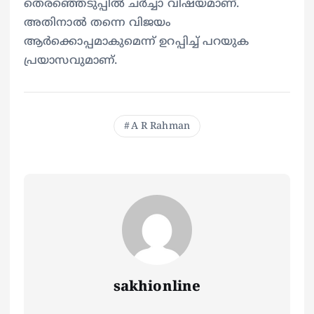
തെരഞ്ഞെടുപ്പിൽ ചർച്ചാ വിഷയമാണ്.
അതിനാൽ തന്നെ വിജയം
ആർക്കൊപ്പമാകുമെന്ന് ഉറപ്പിച്ച് പറയുക
പ്രയാസവുമാണ്.
A R Rahman
sakhionline