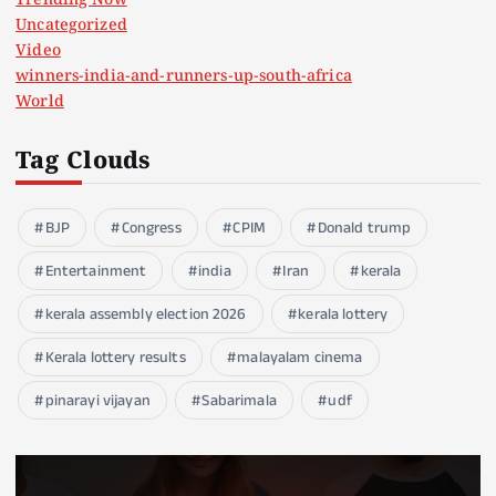
Trending Now
Uncategorized
Video
winners-india-and-runners-up-south-africa
World
Tag Clouds
BJP
Congress
CPIM
Donald trump
Entertainment
india
Iran
kerala
kerala assembly election 2026
kerala lottery
Kerala lottery results
malayalam cinema
pinarayi vijayan
Sabarimala
udf