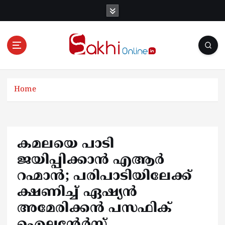
S
k
i
p
t
o
Online News Portal
c
o
Home
n
t
e
n
കമലയെ പാടി
t
ജയിപ്പിക്കാൻ എആർ
റഹ്മാൻ; പരിപാടിയിലേക്ക്
ക്ഷണിച്ച് ഏഷ്യൻ
അമേരിക്കൻ പസഫിക്
ഐലൻ്റേർസ്