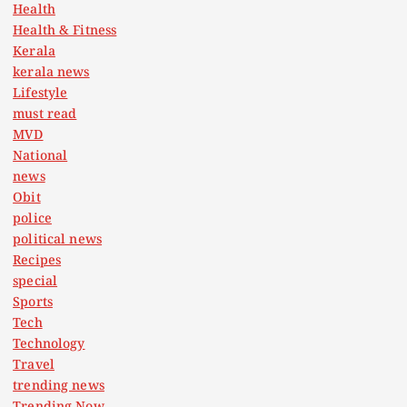
Health
Health & Fitness
Kerala
kerala news
Lifestyle
must read
MVD
National
news
Obit
police
political news
Recipes
special
Sports
Tech
Technology
Travel
trending news