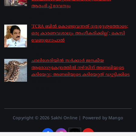
ആരംഭിച്ച് ദേവസ്വം
by sakhionline
August 6, 2026
‘FCRA ബിൽ കൊണ്ടുവന്നത് ദുരുദ്ദേശ്യത്തോടെ;
ഒരു കാരണവശാലും അം​ഗീകരിക്കില്ല’; കെസി
വേണു​ഗോപാൽ
by sakhionline
August 6, 2026
ചാലിശേരിയില്‍ സര്‍ക്കാര്‍ ജനകീയ
ആരോഗ്യകേന്ദ്രത്തില്‍ നഴ്സിന് അണലിയുടെ
കടിയേറ്റു; അണലിയുടെ കടിയേറ്റത് ഡ്യൂട്ടിക്കിടെ
by sakhionline
August 6, 2026
Copyright © 2026 Sakhi Online | Powered by Mango