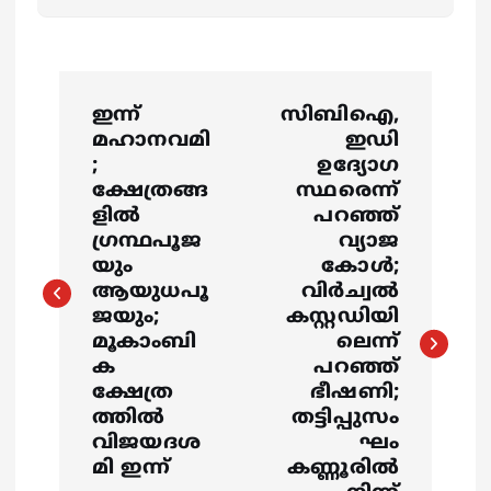
P
ഇന്ന്
സിബിഐ,
o
മഹാനവമി
ഇഡി
;
ഉദ്യോഗ
s
ക്ഷേത്രങ്ങ
സ്ഥരെന്ന്
ളില്‍
പറഞ്ഞ്
ഗ്രന്ഥപൂജ
വ്യാജ
t
യും
കോള്‍;
ആയുധപൂ
വിര്‍ച്വല്‍
n
ജയും;
കസ്റ്റഡിയി
മൂകാംബി
ലെന്ന്
a
ക
പറഞ്ഞ്
ക്ഷേത്ര
ഭീഷണി;
v
ത്തില്‍
തട്ടിപ്പുസം
വിജയദശ
ഘം
i
മി ഇന്ന്
കണ്ണൂരില്‍