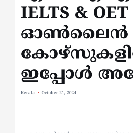
IELTS & OET
ഓണ്‍ലൈന്‍
കോഴ്‌സുകളില
ഇപ്പോള്‍ അപ
Kerala
October 21, 2024