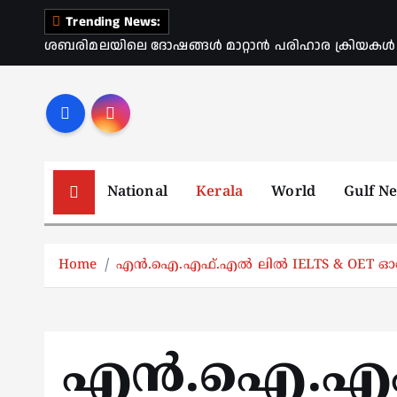
S
Trending News:
k
ശബരിമലയിലെ ദോഷങ്ങൾ മാറ്റാൻ പരിഹാര ക്രിയകൾ ആര
i
p
t
o
c
o
National
Kerala
World
Gulf N
n
t
e
Home
എന്‍.ഐ.എഫ്.എല്‍ ലില്‍ IELTS & OET ഓഫ
n
t
എന്‍.ഐ.എഫ്