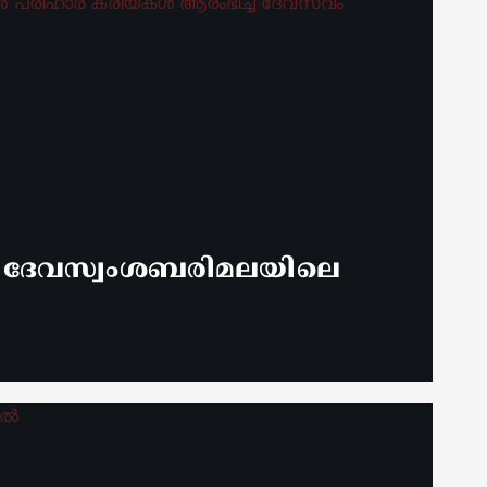
് ദേവസ്വംശബരിമലയിലെ