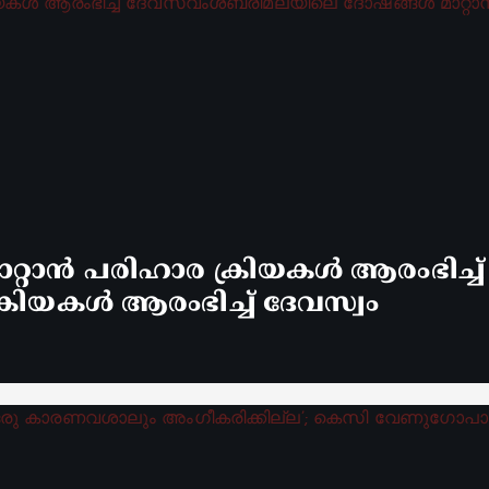
്റാൻ പരിഹാര ക്രിയകൾ ആരംഭിച്ച
രിയകൾ ആരംഭിച്ച് ദേവസ്വം