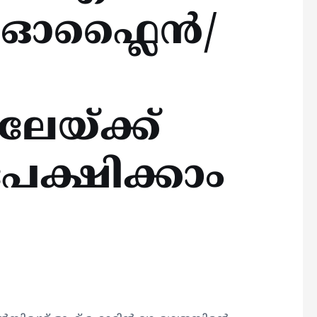
 ഓഫ്ലൈന്‍/
േയ്ക്ക്
േക്ഷിക്കാം