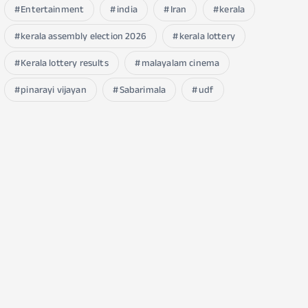
Entertainment
india
Iran
kerala
kerala assembly election 2026
kerala lottery
Kerala lottery results
malayalam cinema
pinarayi vijayan
Sabarimala
udf