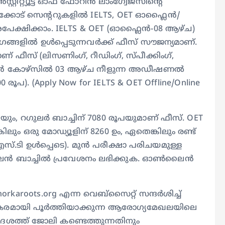
്റിറ്റ്യൂട്ട് ഓഫ് ഫോറിന്‍ ലാംഗ്വേജസിന്റെ
ോട് സെന്ററുകളില്‍ IELTS, OET ഓഫ്ലൈന്‍/
േക്ഷിക്കാം. IELTS & OET (ഓഫ്ലൈന്‍-08 ആഴ്ച)
ങളില്‍ ഉള്‍പ്പെടുന്നവര്‍ക്ക് ഫീസ് സൗജന്യമാണ്.
യാണ് ഫീസ് (ലിസണിംഗ്, റീഡിംഗ്, സ്പീക്കിംഗ്,
ൈന്‍ കോഴ്‌സില്‍ 03 ആഴ്ച നീളുന്ന അഡീഷണല്‍
രൂപ). (Apply Now for IELTS & OET Offline/Online
ും, റഗുലര്‍ ബാച്ചിന് 7080 രൂപയുമാണ് ഫീസ്. OET
ലും ഒരു മോഡ്യൂളിന് 8260 ഉം, ഏതെങ്കിലും രണ്ട്
്.ടി ഉള്‍പ്പെടെ). മുന്‍ പരീക്ഷാ പരിചയമുള്ള
ൈന്‍ ബാച്ചില്‍ പ്രവേശനം ലഭിക്കുക. ഓണ്‍ലൈന്‍
norkaroots.org എന്ന വെബ്‌സൈറ്റ് സന്ദര്‍ശിച്ച്
രമായി പൂര്‍ത്തിയാക്കുന്ന ആരോഗ്യമേഖലയിലെ
ിദേശത്ത് ജോലി കണ്ടെത്തുന്നതിനും