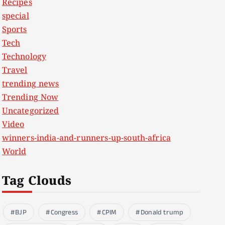
Recipes
special
Sports
Tech
Technology
Travel
trending news
Trending Now
Uncategorized
Video
winners-india-and-runners-up-south-africa
World
Tag Clouds
BJP
Congress
CPIM
Donald trump