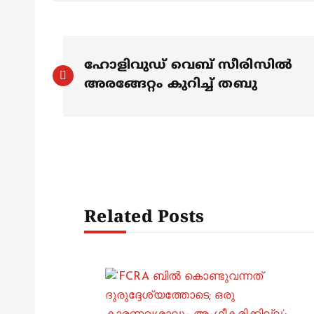
P
ഹോളിവുഡ് വെബ് സീരിസിൽ
o
അരങ്ങേറ്റം കുറിച്ച് തബു
s
t
n
Related Posts
a
v