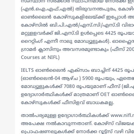
സംസ്ഥാന സര്‍ക്കാര്‍ സ്ഥാപനമായ നോര്‍ക്ക ഇന്‍സ്റ
(എന്‍.ഐ.എഫ്.എല്‍) തിരുവനന്തപുരം, കോഴിക്ക
ഓണ്‍ലൈന്‍ കോഴ്‌സുകളിലേയ്ക്ക് ഇപ്പോള്‍ അപ
കോഴ്‌സില്‍ ബി.പി.എല്‍/എസ്.സി/എസ്.ടി വിഭാഗങ്
മറ്റുളളവര്‍ക്ക് ജി.എസ്.ടി ഉള്‍പ്പെടെ 4425 രൂപ
റൈറ്റിംഗ് എന്നീ നാലു മോഡ്യൂളുകള്‍). ഓഫ്ല
ഗ്രാമര്‍ ക്ലാസിനും അവസരമുണ്ടാകും (ഫീസ് 2000 
Courses at NIFL)
IELTS ഓണ്‍ലൈന്‍ എക്‌സാം ബാച്ചിന് 4425 രൂപയ
(ഓണ്‍ലൈന്‍-04 ആഴ്ച ) 5900 രൂപയും, ഏതെങ്കി
മോഡ്യൂളുകള്‍ക്ക് 7080 രൂപയുമാണ് ഫീസ് (ജി.എസ
ഉദ്യോഗാര്‍ത്ഥികള്‍ക്ക് മാത്രമാണ് OET ഓണ്‍ല
കോഴ്‌സുകള്‍ക്ക് ഫീസിളവ് ബാധകമല്ല.
താല്‍പര്യമുള്ള ഉദ്യോഗാര്‍ത്ഥികള്‍ക്ക് www.nifl.
അപേക്ഷ നല്‍കാവുന്നതാണ്. കോഴ്‌സ് വിജയക
പ്രൊഫഷണലുകള്‍ക്ക് നോര്‍ക്ക റൂട്ട്‌സ് വഴി വ