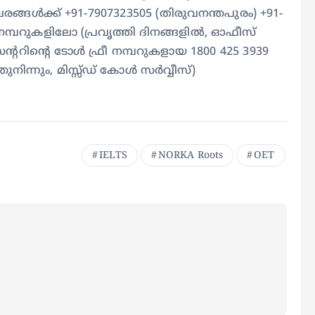
ങള്‍ക്ക് +91-7907323505 (തിരുവനന്തപുരം) +91-
്പറുകളിലോ (പ്രവൃത്തി ദിനങ്ങളില്‍, ഓഫീസ്
്ററിന്റെ ടോള്‍ ഫ്രീ നമ്പറുകളായ 1800 425 3939
ുനിന്നും, മിസ്സ്ഡ് കോള്‍ സര്‍വ്വീസ്)
IELTS
NORKA Roots
OET