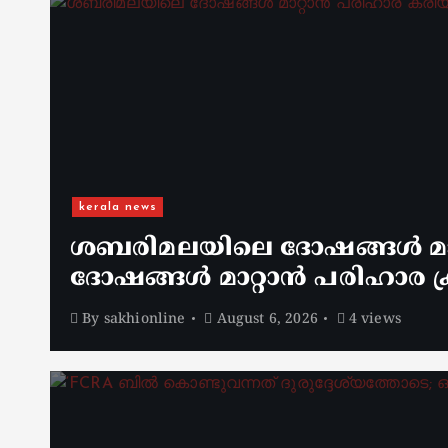
kerala news
ശബരിമലയിലെ ദോഷങ്ങൾ മാറ
ദോഷങ്ങൾ മാറ്റാൻ പരിഹാര ക്
By
sakhionline
August 6, 2026
4 views