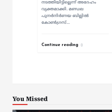
നടത്തിയിട്ടില്ലെന്ന് അദേഹം
വ്യക്തമാക്കി. മണ്ഡല
പുനർനിർണയ ബില്ലിൽ
കോൺഗ്രസ്…
Continue reading
You Missed