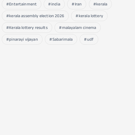
Entertainment
india
Iran
kerala
kerala assembly election 2026
kerala lottery
Kerala lottery results
malayalam cinema
pinarayi vijayan
Sabarimala
udf