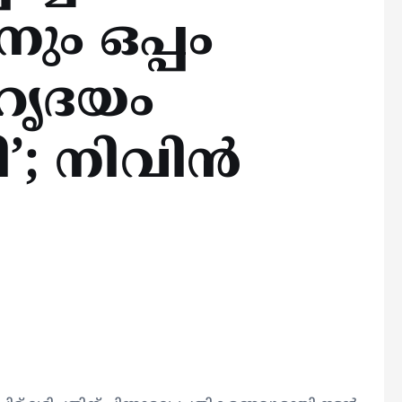
ും ഒപ്പം
 ഹൃദയം
ി’; നിവിൻ