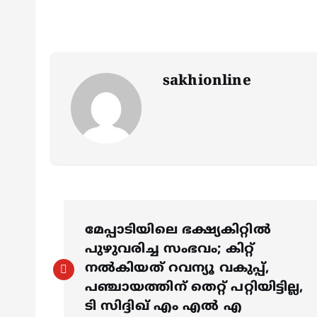
sakhionline
P
മേപ്പാടിയിലെ ഭക്ഷ്യകിറ്റിൽ
o
പുഴുവരിച്ച സംഭവം; കിറ്റ്
നൽകിയത് റവന്യൂ വകുപ്പ്,
s
പഞ്ചായത്തിന് തെറ്റ് പറ്റിയിട്ടില്ല,
ടി സിദ്ദിഖ് എം എൽ എ