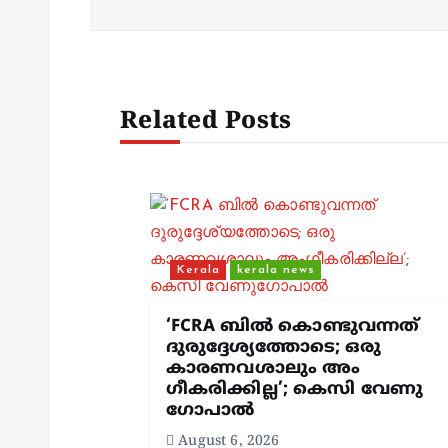
t
n
Related Posts
a
v
i
Kerala
kerala news
g
‘FCRA ബിൽ കൊണ്ടുവന്നത്
ദുരുദ്ദേശ്യത്തോടെ; ഒരു
a
കാരണവശാലും അം​
ഗീകരിക്കില്ല’; കെസി വേണു​
t
ഗോപാൽ
August 6, 2026