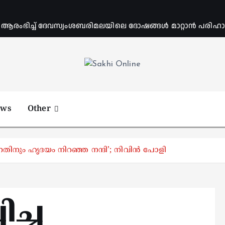
ംഭിച്ച് ദേവസ്വംശബരിമലയിലെ ദോഷങ്ങൾ മാറ്റാൻ പരിഹാര 
Online News Portal
ews
Other
ിന്നതിനും ഹൃദയം നിറഞ്ഞ നന്ദി’; നിവിൻ പോളി
ിച്ച