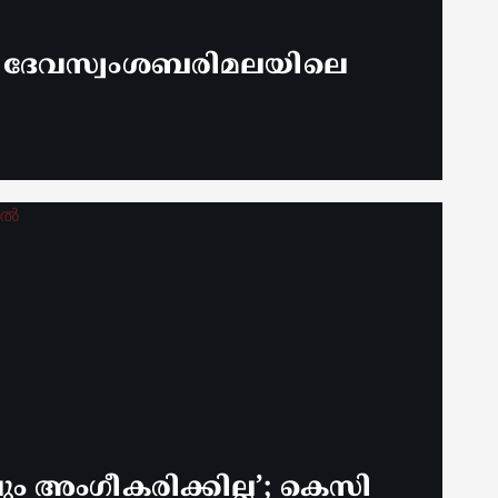
് ദേവസ്വംശബരിമലയിലെ
 അം​ഗീകരിക്കില്ല’; കെസി