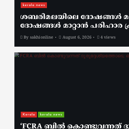
kerala news
ശബരിമലയിലെ ദോഷങ്ങൾ മാറ
ദോഷങ്ങൾ മാറ്റാൻ പരിഹാര ക്
By
sakhionline
August 6, 2026
4 views
Kerala
kerala news
‘FCRA ബിൽ കൊണ്ടുവന്നത് ദു