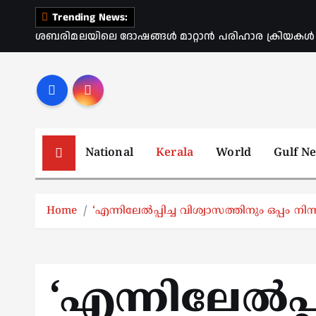
S
Trending News:
k
ശബരിമലയിലെ ദോഷങ്ങൾ മാറ്റാൻ പരിഹാര ക്രിയകൾ ആര
i
p
t
o
c
o
National
Kerala
World
Gulf N
n
t
e
Home
‘എന്നിലേൽപ്പിച്ച വിശ്വാസത്തിനും ഒപ്പം ന
n
t
‘എന്നിലേൽപ്പ