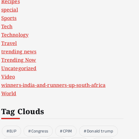
Recipes
special
Sports
Tech
Technology
Travel
trending news
Trending Now
Uncategorized
Video
winners-india-and-runners-up-south-africa
World
Tag Clouds
BJP
Congress
CPIM
Donald trump