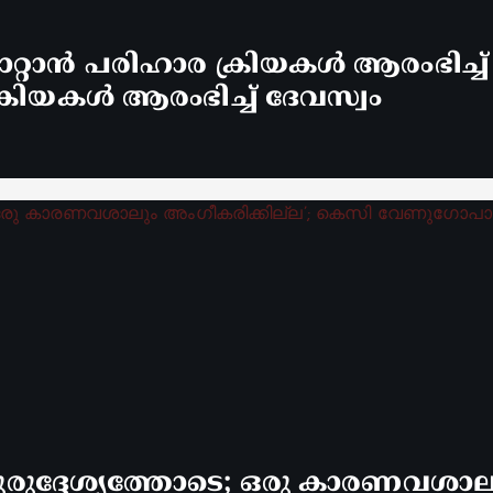
്റാൻ പരിഹാര ക്രിയകൾ ആരംഭിച്ച
രിയകൾ ആരംഭിച്ച് ദേവസ്വം
രുദ്ദേശ്യത്തോടെ; ഒരു കാരണവശാലും