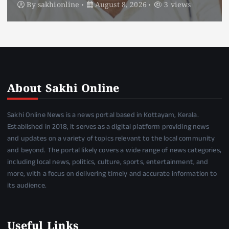
By
sakhionline
August 8, 2026
5 views
About Sakhi Online
Sakhi Online News is a news portal based in Kottayam, Kerala.
Established in 2018, it serves as a digital platform providing news
and updates on a variety of topics relevant to the local community
and beyond. The portal likely covers a wide range of news categories,
including local news, politics, culture, sports, entertainment, and
more, with a focus on delivering timely and accurate information to
its audience.
Useful Links