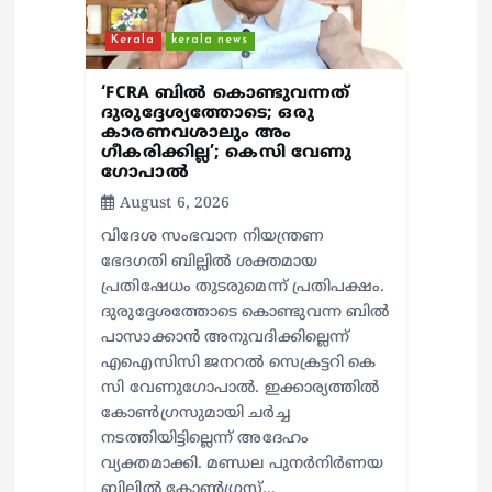
o
n
Kerala
kerala news
‘FCRA ബിൽ കൊണ്ടുവന്നത്
ദുരുദ്ദേശ്യത്തോടെ; ഒരു
കാരണവശാലും അം​
ഗീകരിക്കില്ല’; കെസി വേണു​
ഗോപാൽ
August 6, 2026
വിദേശ സംഭവാന നിയന്ത്രണ
ഭേദഗതി ബില്ലിൽ ശക്തമായ
പ്രതിഷേധം തുടരുമെന്ന് പ്രതിപക്ഷം.
ദുരുദ്ദേശത്തോടെ കൊണ്ടുവന്ന ബിൽ
പാസാക്കാൻ അനുവദിക്കില്ലെന്ന്
എഐസിസി ജനറൽ സെക്രട്ടറി കെ
സി വേണുഗോപാൽ. ഇക്കാര്യത്തിൽ
കോൺഗ്രസുമായി ചർച്ച
നടത്തിയിട്ടില്ലെന്ന് അദേഹം
വ്യക്തമാക്കി. മണ്ഡല പുനർനിർണയ
ബില്ലിൽ കോൺഗ്രസ്…