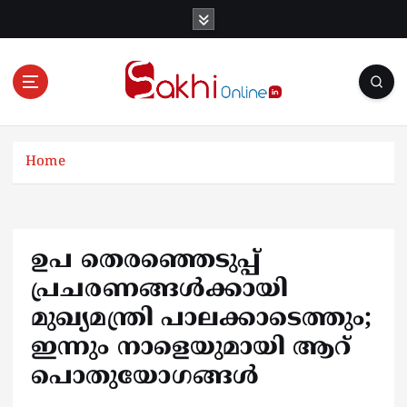
S
k
i
p
t
o
Online News Portal
c
o
Home
n
t
e
n
ഉപ തെരഞ്ഞെടുപ്പ്
t
പ്രചരണങ്ങൾക്കായി
മുഖ്യമന്ത്രി പാലക്കാടെത്തും;
ഇന്നും നാളെയുമായി ആറ്
പൊതുയോഗങ്ങൾ