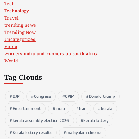
Tech
Technology
Travel
trending news
Trending Now
Uncategorized
Video
winners-india-and-runners-up-south-africa
World
Tag Clouds
BJP
Congress
CPIM
Donald trump
Entertainment
india
Iran
kerala
kerala assembly election 2026
kerala lottery
Kerala lottery results
malayalam cinema