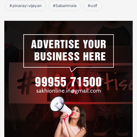
pinarayi vijayan
Sabarimala
udf