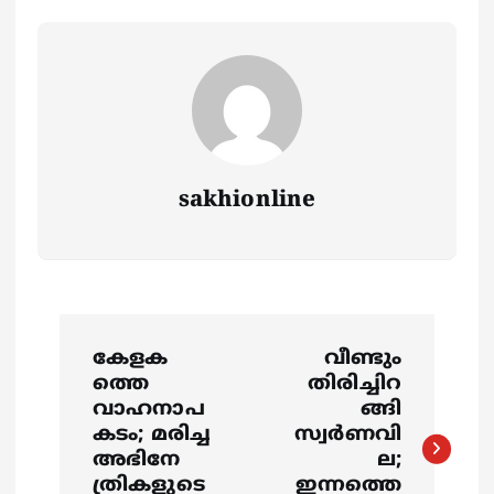
sakhionline
P
കേളക
വീണ്ടും
o
ത്തെ
തിരിച്ചിറ
വാഹനാപ
ങ്ങി
s
കടം; മരിച്ച
സ്വര്‍ണവി
അഭിനേ
ല;
ത്രികളുടെ
ഇന്നത്തെ