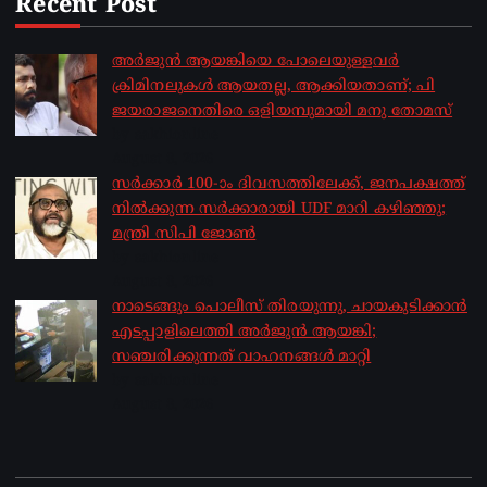
Recent Post
അർജുൻ ആയങ്കിയെ പോലെയുള്ളവർ
ക്രിമിനലുകൾ ആയതല്ല, ആക്കിയതാണ്; പി
ജയരാജനെതിരെ ഒളിയമ്പുമായി മനു തോമസ്
by sakhionline
August 8, 2026
സർക്കാർ 100-ാം ദിവസത്തിലേക്ക്, ജനപക്ഷത്ത്
നിൽക്കുന്ന സർക്കാരായി UDF മാറി കഴിഞ്ഞു;
മന്ത്രി സിപി ജോൺ
by sakhionline
August 8, 2026
നാടെങ്ങും പൊലീസ് തിരയുന്നു, ചായകുടിക്കാൻ
എടപ്പാളിലെത്തി അർജുൻ ആയങ്കി;
സഞ്ചരിക്കുന്നത് വാഹനങ്ങൾ മാറ്റി
by sakhionline
August 8, 2026