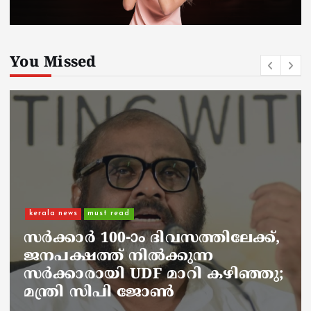
You Missed
kerala news
must read
നാടെങ്ങും പൊലീസ് തിരയുന്നു,
ചായകുടിക്കാൻ എടപ്പാളിലെത്തി
അർജുൻ ആയങ്കി;
സഞ്ചരിക്കുന്നത് വാഹനങ്ങൾ
മാറ്റി