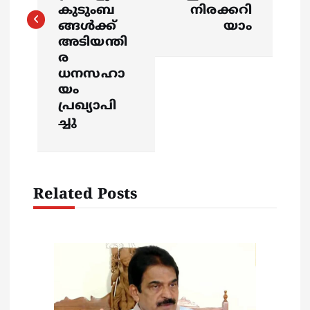
t
കുടുംബ
നിരക്കറി
ങ്ങള്‍ക്ക്
യാം
n
അടിയന്തി
ര
a
ധനസഹാ
യം
v
പ്രഖ്യാപി
ച്ചു
i
g
Related Posts
a
t
i