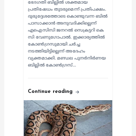
ഭേദഗതി ബില്ലിൽ ശക്തമായ
പ്രതിഷേധം തുടരുമെന്ന് പ്രതിപക്ഷം.
ദുരുദ്ദേശത്തോടെ കൊണ്ടുവന്ന ബിൽ
പാസാക്കാൻ അനുവദിക്കില്ലെന്ന്
എഐസിസി ജനറൽ സെക്രട്ടറി കെ
സി വേണുഗോപാൽ. ഇക്കാര്യത്തിൽ
കോൺഗ്രസുമായി ചർച്ച
നടത്തിയിട്ടില്ലെന്ന് അദേഹം
വ്യക്തമാക്കി. മണ്ഡല പുനർനിർണയ
ബില്ലിൽ കോൺഗ്രസ്…
Continue reading