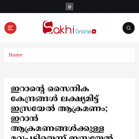
S
k
i
p
t
o
Online News Portal
c
o
Home
n
t
e
n
ഇറാന്റെ സൈനിക
t
കേന്ദ്രങ്ങള്‍ ലക്ഷ്യമിട്ട്
ഇസ്രയേല്‍ ആക്രമണം;
ഇറാന്‍
ആക്രമണങ്ങള്‍ക്കുള്ള
മറുപടിയെന്ന് ഇസ്രയേല്‍