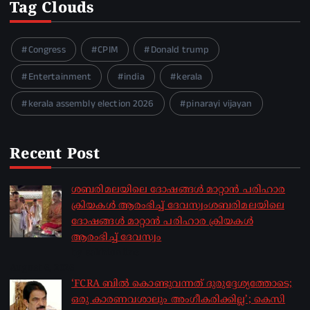
Tag Clouds
Congress
CPIM
Donald trump
Entertainment
india
kerala
kerala assembly election 2026
pinarayi vijayan
Recent Post
ശബരിമലയിലെ ദോഷങ്ങൾ മാറ്റാൻ പരിഹാര
ക്രിയകൾ ആരംഭിച്ച് ദേവസ്വംശബരിമലയിലെ
ദോഷങ്ങൾ മാറ്റാൻ പരിഹാര ക്രിയകൾ
ആരംഭിച്ച് ദേവസ്വം
by sakhionline
August 6, 2026
‘FCRA ബിൽ കൊണ്ടുവന്നത് ദുരുദ്ദേശ്യത്തോടെ;
ഒരു കാരണവശാലും അം​ഗീകരിക്കില്ല’; കെസി