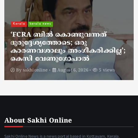
Kerala
kerala news
ചാലിശേരിയില്‍ സര്‍ക്കാര്‍
ജനകീയ ആരോഗ്യകേന്ദ്രത്തില്‍
നഴ്സിന് അണലിയുടെ കടിയേറ്റു;
അണലിയുടെ കടിയേറ്റത്
ഡ്യൂട്ടിക്കിടെ
By
sakhionline
August 6, 2026
4 views
About Sakhi Online
Sakhi Online News is a news portal based in Kottayam, Kerala.