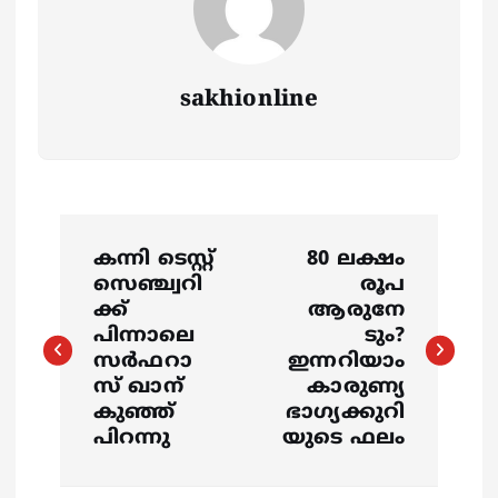
sakhionline
P
കന്നി ടെസ്റ്റ്
80 ലക്ഷം
o
സെഞ്ച്വറി
രൂപ
ക്ക്
ആരുനേ
s
പിന്നാലെ
ടും?
സര്‍ഫറാ
ഇന്നറിയാം
സ് ഖാന്
കാരുണ്യ
t
കുഞ്ഞ്
ഭാഗ്യക്കുറി
പിറന്നു
യുടെ ഫലം
n