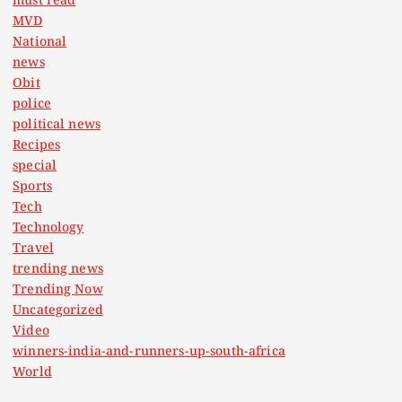
must read
MVD
National
news
Obit
police
political news
Recipes
special
Sports
Tech
Technology
Travel
trending news
Trending Now
Uncategorized
Video
winners-india-and-runners-up-south-africa
World