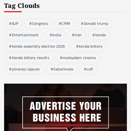
Tag Clouds
BJP
Congress
CPIM
Donald trump
Entertainment
india
Iran
kerala
kerala assembly election 2026
kerala lottery
Kerala lottery results
malayalam cinema
pinarayi vijayan
Sabarimala
udf