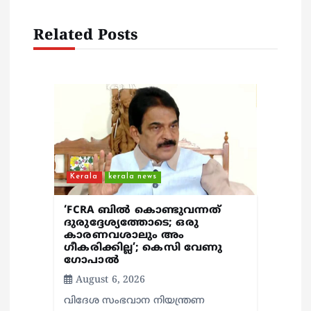
a
v
Related Posts
i
g
a
t
Kerala
kerala news
i
‘FCRA ബിൽ കൊണ്ടുവന്നത്
ദുരുദ്ദേശ്യത്തോടെ; ഒരു
കാരണവശാലും അം​
o
ഗീകരിക്കില്ല’; കെസി വേണു​
ഗോപാൽ
n
August 6, 2026
വിദേശ സംഭവാന നിയന്ത്രണ