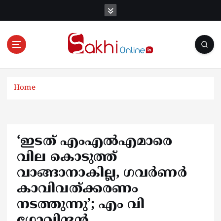
S
k
i
p
t
o
Online News Portal
c
o
Home
n
t
e
n
‘ഇടത് എംഎൽഎമാരെ
t
വില കൊടുത്ത്
വാങ്ങാനാകില്ല, ഗവർണർ
കാവിവത്ക്കരണം
നടത്തുന്നു’; എം വി
ഗോവിന്ദൻ