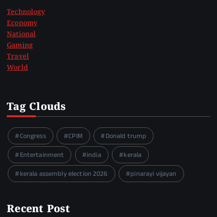
Technology
Economy
National
Gaming
Travel
World
Tag Clouds
Congress
CPIM
Donald trump
Entertainment
india
kerala
kerala assembly election 2026
pinarayi vijayan
Recent Post