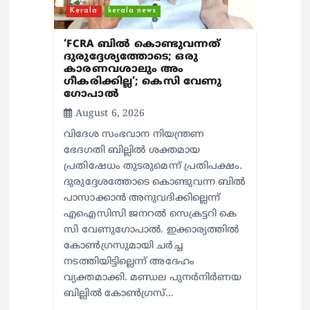
Kerala
kerala news
‘FCRA ബിൽ കൊണ്ടുവന്നത്
ദുരുദ്ദേശ്യത്തോടെ; ഒരു
കാരണവശാലും അം​
ഗീകരിക്കില്ല’; കെസി വേണു​
ഗോപാൽ
August 6, 2026
വിദേശ സംഭവാന നിയന്ത്രണ
ഭേദഗതി ബില്ലിൽ ശക്തമായ
പ്രതിഷേധം തുടരുമെന്ന് പ്രതിപക്ഷം.
ദുരുദ്ദേശത്തോടെ കൊണ്ടുവന്ന ബിൽ
പാസാക്കാൻ അനുവദിക്കില്ലെന്ന്
എഐസിസി ജനറൽ സെക്രട്ടറി കെ
സി വേണുഗോപാൽ. ഇക്കാര്യത്തിൽ
കോൺഗ്രസുമായി ചർച്ച
നടത്തിയിട്ടില്ലെന്ന് അദേഹം
വ്യക്തമാക്കി. മണ്ഡല പുനർനിർണയ
ബില്ലിൽ കോൺഗ്രസ്…