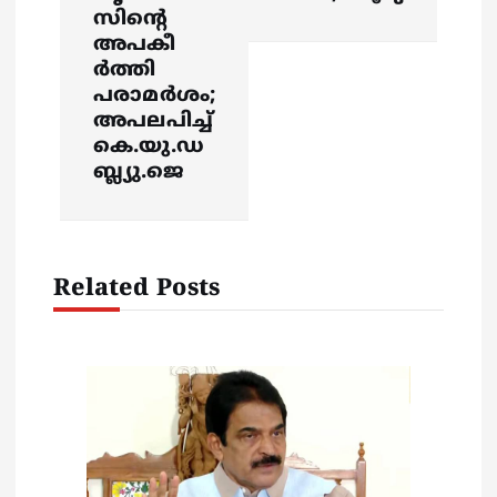
സിന്റെ
i
അപകീ
ര്‍ത്തി
g
പരാമര്‍ശം;
അപലപിച്ച്
a
കെ.യു.ഡ
ബ്ല്യു.ജെ
t
i
Related Posts
o
n