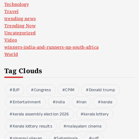
Technology
Travel
trending news
Trending Now
Uncategorized
Video
winners-india-and-runners-up-south-africa
World
Tag Clouds
BJP
Congress
CPIM
Donald trump
Entertainment
india
Iran
kerala
kerala assembly election 2026
kerala lottery
Kerala lottery results
malayalam cinema
pinarayi vijayan
Sabarimala
udf