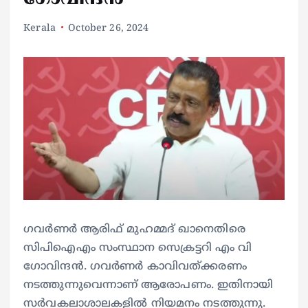
Kerala
October 26, 2024
ഗവർണർ ആരിഫ് മുഹമ്മദ് ഖാനെതിരെ
സിപിഐഎം സംസ്ഥാന സെക്രട്ടറി എം വി
ഗോവിന്ദൻ. ഗവർണർ കാവിവത്ക്കരണം
നടത്തുന്നുവെന്നാണ് ആരോപണം. ഇതിനായി
സർവകലാശാലകളിൽ നിയമനം നടത്തുന്നു.