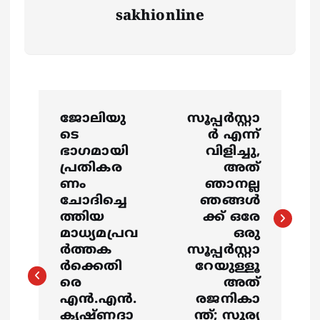
sakhionline
P
ജോലിയു
സൂപ്പര്‍സ്റ്റാ
o
ടെ
ര്‍ എന്ന്
ഭാഗമായി
വിളിച്ചു,
s
പ്രതികര
അത്
ണം
ഞാനല്ല
ചോദിച്ചെ
ഞങ്ങൾ
t
ത്തിയ
ക്ക് ഒരേ
മാധ്യമപ്രവ
ഒരു
n
ര്‍ത്തക
സൂപ്പര്‍സ്റ്റാ
ര്‍ക്കെതി
റേയുള്ളൂ
a
രെ
അത്
എന്‍.എന്‍.
രജനികാ
v
കൃഷ്ണദാ
ന്ത്; സൂര്യ