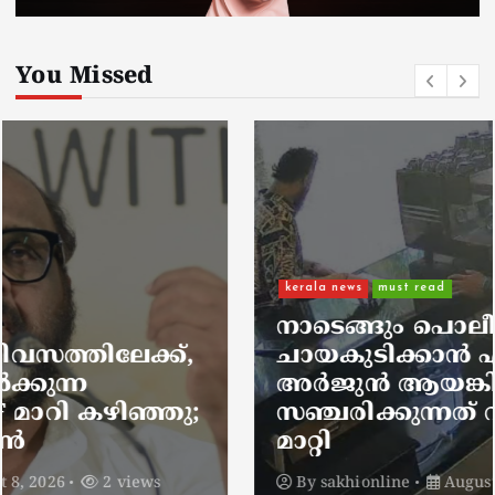
You Missed
kerala news
must read
നാടെങ്ങും പൊലീസ് തിരയുന്നു,
ചായകുടിക്കാൻ എടപ്പാളിലെത്തി
അർജുൻ ആയങ്കി;
സഞ്ചരിക്കുന്നത് വാഹനങ്ങൾ
മാറ്റി
By
sakhionline
August 8, 2026
4 views