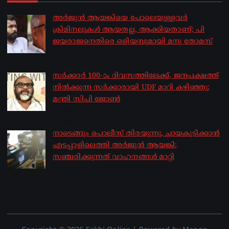
അർജുൻ ആയങ്കിയെ പോലെയുള്ളവർ
ക്രിമിനലുകൾ ആയതല്ല, ആക്കിയതാണ്; പി
ജയരാജനെതിരെ ഒളിയമ്പുമായി മനു തോമസ്
by sakhionline
August 8, 2026
സർക്കാർ 100-ാം ദിവസത്തിലേക്ക്, ജനപക്ഷത്ത്
നിൽക്കുന്ന സർക്കാരായി UDF മാറി കഴിഞ്ഞു;
മന്ത്രി സിപി ജോൺ
by sakhionline
August 8, 2026
നാടെങ്ങും പൊലീസ് തിരയുന്നു, ചായകുടിക്കാൻ
എടപ്പാളിലെത്തി അർജുൻ ആയങ്കി;
സഞ്ചരിക്കുന്നത് വാഹനങ്ങൾ മാറ്റി
by sakhionline
August 8, 2026