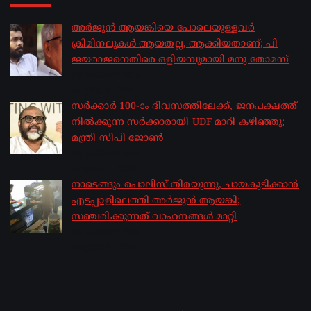
അർജുൻ ആയങ്കിയെ പോലെയുള്ളവർ
ക്രിമിനലുകൾ ആയതല്ല, ആക്കിയതാണ്; പി
ജയരാജനെതിരെ ഒളിയമ്പുമായി മനു തോമസ്
by sakhionline
August 8, 2026
സർക്കാർ 100-ാം ദിവസത്തിലേക്ക്, ജനപക്ഷത്ത്
നിൽക്കുന്ന സർക്കാരായി UDF മാറി കഴിഞ്ഞു;
മന്ത്രി സിപി ജോൺ
by sakhionline
August 8, 2026
നാടെങ്ങും പൊലീസ് തിരയുന്നു, ചായകുടിക്കാൻ
എടപ്പാളിലെത്തി അർജുൻ ആയങ്കി;
സഞ്ചരിക്കുന്നത് വാഹനങ്ങൾ മാറ്റി
by sakhionline
August 8, 2026