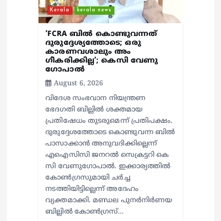
i
Kerala
kerala news
o
‘FCRA ബിൽ കൊണ്ടുവന്നത്
n
ദുരുദ്ദേശ്യത്തോടെ; ഒരു
കാരണവശാലും അം​
ഗീകരിക്കില്ല’; കെസി വേണു​
ഗോപാൽ
August 6, 2026
വിദേശ സംഭവാന നിയന്ത്രണ
ഭേദഗതി ബില്ലിൽ ശക്തമായ
പ്രതിഷേധം തുടരുമെന്ന് പ്രതിപക്ഷം.
ദുരുദ്ദേശത്തോടെ കൊണ്ടുവന്ന ബിൽ
പാസാക്കാൻ അനുവദിക്കില്ലെന്ന്
എഐസിസി ജനറൽ സെക്രട്ടറി കെ
സി വേണുഗോപാൽ. ഇക്കാര്യത്തിൽ
കോൺഗ്രസുമായി ചർച്ച
നടത്തിയിട്ടില്ലെന്ന് അദേഹം
വ്യക്തമാക്കി. മണ്ഡല പുനർനിർണയ
ബില്ലിൽ കോൺഗ്രസ്…