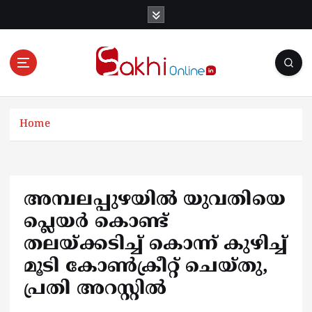
S
k
i
p
t
o
Online News Portal
c
o
Home
n
t
e
n
അമ്പലപ്പുഴയില്‍ യുവതിയെ
t
പ്ലെയർ കൊണ്ട്
തലയ്ക്കടിച്ച് കൊന്ന് കുഴിച്ച്
മൂടി കോണ്‍ക്രീറ്റ് ചെയ്തു,
പ്രതി അറസ്റ്റിൽ