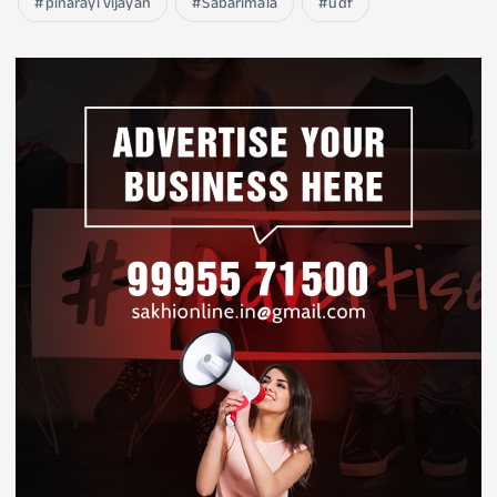
pinarayi vijayan
Sabarimala
udf