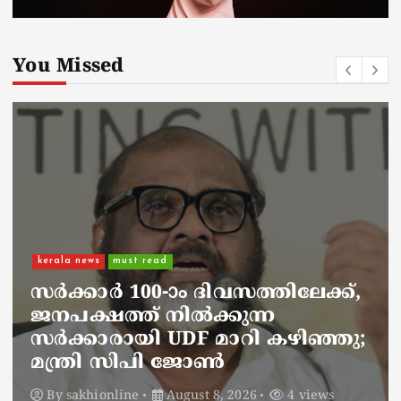
You Missed
kerala news
must read
നാടെങ്ങും പൊലീസ് തിരയുന്നു,
ചായകുടിക്കാൻ എടപ്പാളിലെത്തി
അർജുൻ ആയങ്കി;
സഞ്ചരിക്കുന്നത് വാഹനങ്ങൾ
മാറ്റി
By
sakhionline
August 8, 2026
6 views