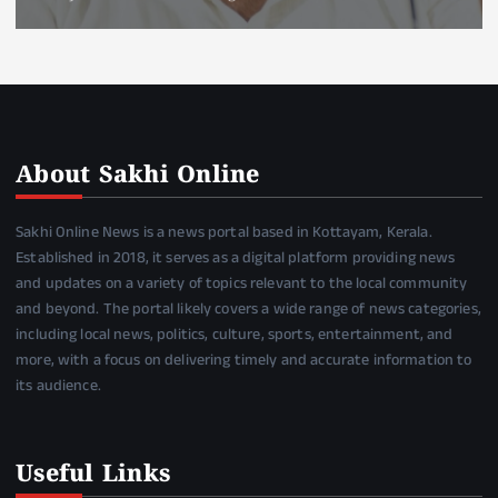
About Sakhi Online
Sakhi Online News is a news portal based in Kottayam, Kerala.
Established in 2018, it serves as a digital platform providing news
and updates on a variety of topics relevant to the local community
and beyond. The portal likely covers a wide range of news categories,
including local news, politics, culture, sports, entertainment, and
more, with a focus on delivering timely and accurate information to
its audience.
Useful Links