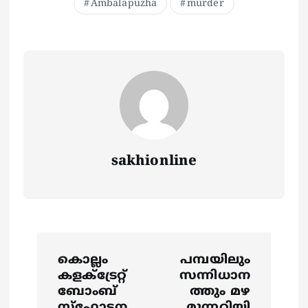
Ambalapuzha
murder
sakhionline
P
കൊല്ലം
പമ്പയിലും
o
കളക്ട്രേറ്റ്
സന്നിധാന
ബോംബ്
ത്തും മഴ
സ്ഫോടന
മുന്നറിയി