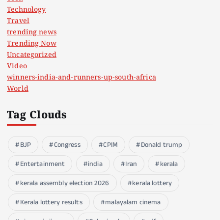
Technology
Travel
trending news
Trending Now
Uncategorized
Video
winners-india-and-runners-up-south-africa
World
Tag Clouds
BJP
Congress
CPIM
Donald trump
Entertainment
india
Iran
kerala
kerala assembly election 2026
kerala lottery
Kerala lottery results
malayalam cinema