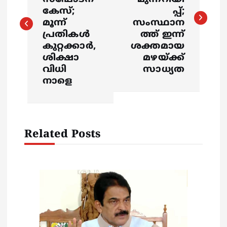
s
കേസ്;
പ്പ്;
മൂന്ന്
സംസ്ഥാന
t
പ്രതികൾ
ത്ത് ഇന്ന്
കുറ്റക്കാർ,
ശക്തമായ
n
ശിക്ഷാ
മഴയ്ക്ക്
വിധി
സാധ്യത
a
നാളെ
v
i
Related Posts
g
a
t