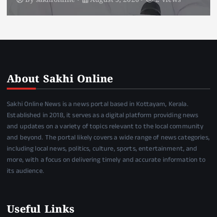
By
sakhionline
August 5, 2026
4 views
About Sakhi Online
Sakhi Online News is a news portal based in Kottayam, Kerala.
Established in 2018, it serves as a digital platform providing news
and updates on a variety of topics relevant to the local community
and beyond. The portal likely covers a wide range of news categories,
including local news, politics, culture, sports, entertainment, and
more, with a focus on delivering timely and accurate information to
its audience.
Useful Links