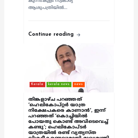
കുന്നംകുളം സ്വകാര്യ
ആശുപത്രിയില്‍…
Continue reading
Kerala
kerala news
news
തിങ്കളാഴ്ച പറഞ്ഞത്
‘ഹെലികോപ്റ്റർ യാത്ര
നിക്ഷേപകരെ കാണാൻ’, ഇന്ന്
പറഞ്ഞത് ‘കൊച്ചിയിൽ
പോയതു കൊണ്ട് അവിടെവെച്ച്
കണ്ടു’; ഹെലികോപ്ടർ
യാത്രയിൽ രണ്ട് വ്യത്യസ്ത