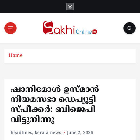
S
k
i
p
t
o
Online News Portal
c
o
Home
n
t
e
n
ഷാനിമോൾ ഉസ്മാൻ
t
നിയമസഭാ ഡെപ്യൂട്ടി
സ്പീക്കർ: ബിജെപി
വിട്ടുനിന്നു
headlines
,
kerala news
June 2, 2026