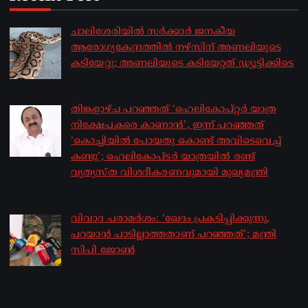
ചാലിശേരിയില്‍ സര്‍ക്കാര്‍ ജനകീയ
ആരോഗ്യകേന്ദ്രത്തില്‍ നഴ്സിന് അണലിയുടെ
കടിയേറ്റു; അണലിയുടെ കടിയേറ്റത് ഡ്യൂട്ടിക്കിടെ
by sakhionline
August 6, 2026
തിങ്കളാഴ്ച പറഞ്ഞത് ‘ഹെലികോപ്റ്റർ യാത്ര
നിക്ഷേപകരെ കാണാൻ’, ഇന്ന് പറഞ്ഞത്
‘കൊച്ചിയിൽ പോയതു കൊണ്ട് അവിടെവെച്ച്
കണ്ടു’; ഹെലികോപ്ടർ യാത്രയിൽ രണ്ട്
വ്യത്യസ്ത വിശദീകരണവുമായി മുഖ്യമന്ത്രി
by sakhionline
August 5, 2026
വിവാദ പരാമർശം: ‘ഖേദം പ്രകടിപ്പിക്കുന്നു,
പറയാൻ പാടില്ലാത്തതാണ് പറഞ്ഞത്’; മന്ത്രി
സിപി ജോൺ
by sakhionline
August 5, 2026