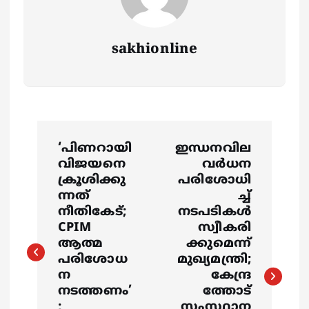
sakhionline
P
‘പിണറായി
ഇന്ധനവില
o
വിജയനെ
വർധന
ക്രൂശിക്കു
പരിശോധി
s
ന്നത്
ച്ച്
നീതികേട്;
നടപടികൾ
CPIM
സ്വീകരി
t
ആത്മ
ക്കുമെന്ന്
പരിശോധ
മുഖ്യമന്ത്രി;
n
ന
കേന്ദ്ര
നടത്തണം’
ത്തോട്
a
;
സംസ്ഥാന