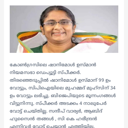
കോൺഗ്രസിലെ ഷാനിമോൾ ഉസ്മാൻ
നിയമസഭാ ഡെപ്യൂട്ടി സ്പീക്കർ.
തിരഞ്ഞെടുപ്പിൽ ഷാനിമോൾ ഉസ്മാന് 99 ഉം
വോട്ടും, സിപിഐയിലെ മുഹമ്മദ് മുഹ്സിന് 34
ഉം വോട്ടും ലഭിച്ചു. ബിജെപിയുടെ മൂന്നംഗങ്ങൾ
വിട്ടുനിന്നു. സ്പീക്കർ അടക്കം 4 നാലുപേർ
വോട്ട് ചെയ്തില്ല. സന്ദീപ് വാര്യർ, ആബിദ്
ഹുസൈൻ തങ്ങൾ , സി കെ ഹരീന്ദ്രൻ
എന്നിവർ വോട്ട് ചെയ്യാൻ എത്തിയില്ല.