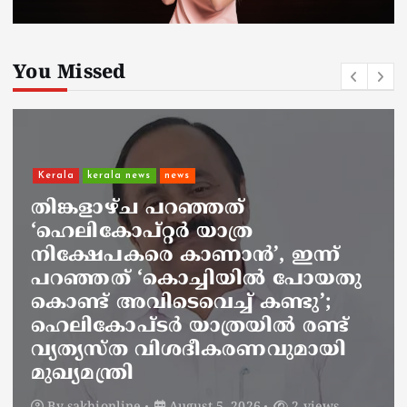
You Missed
headlines
kerala news
വിവാദ പരാമർശം: ‘ഖേദം
പ്രകടിപ്പിക്കുന്നു, പറയാൻ
പാടില്ലാത്തതാണ് പറഞ്ഞത്’;
മന്ത്രി സിപി ജോൺ