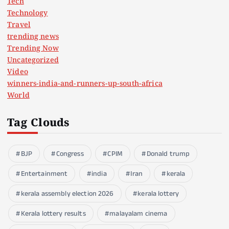
Tech
Technology
Travel
trending news
Trending Now
Uncategorized
Video
winners-india-and-runners-up-south-africa
World
Tag Clouds
BJP
Congress
CPIM
Donald trump
Entertainment
india
Iran
kerala
kerala assembly election 2026
kerala lottery
Kerala lottery results
malayalam cinema