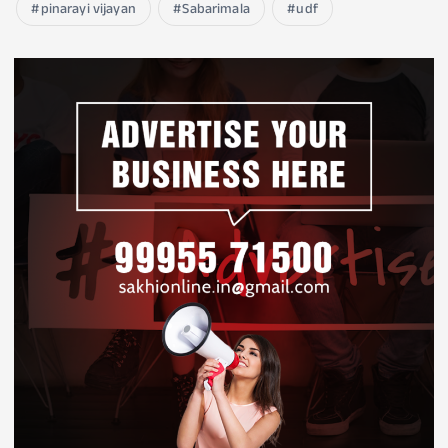
pinarayi vijayan
Sabarimala
udf