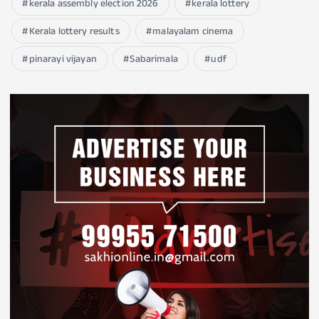
kerala assembly election 2026
kerala lottery
Kerala lottery results
malayalam cinema
pinarayi vijayan
Sabarimala
udf