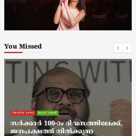
You Missed
kerala news
must read
നാടെങ്ങും പൊലീസ് തിരയുന്നു,
ചായകുടിക്കാൻ എടപ്പാളിലെത്തി
അർജുൻ ആയങ്കി;