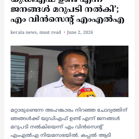
ജനങ്ങൾ മറുപടി നൽകി’;
എം വിൻസെന്റ് എംഎൽഎ
kerala news
,
must read
June 2, 2026
മറ്റാരുണ്ടെന്ന അഹങ്കാരം നിറഞ്ഞ ചോദ്യത്തിന്
ഞങ്ങൾക്ക് യുഡിഎഫ് ഉണ്ട് എന്ന് ജനങ്ങൾ
മറുപടി നൽകിയെന്ന് എം വിൻസെന്റ്
എംഎൽഎ നിയമസഭയിൽ. കപ്പൽ ആടി