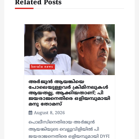
Related Posts
n
kerala news
അർജുൻ ആയങ്കിയെ
പോലെയുള്ളവർ ക്രിമിനലുകൾ
ആയതല്ല, ആക്കിയതാണ്; പി
ജയരാജനെതിരെ ഒളിയമ്പുമായി
മനു തോമസ്
August 8, 2026
പൊലീസിനെതിരായ അർജുൻ
ആയങ്കിയുടെ വെല്ലുവിളിയിൽ പി
ജയരാജനെതിരെ ഒളിയമ്പുമായി DYFI