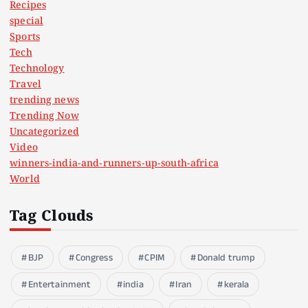
Recipes
special
Sports
Tech
Technology
Travel
trending news
Trending Now
Uncategorized
Video
winners-india-and-runners-up-south-africa
World
Tag Clouds
BJP
Congress
CPIM
Donald trump
Entertainment
india
Iran
kerala