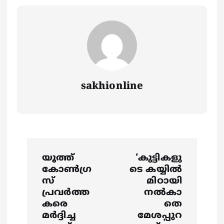
sakhionline
P
യൂത്ത്
‘കുട്ടികളു
o
കോൺഗ്ര
ടെ കയ്യിൽ
സ്‌
മിഠായി
s
പ്രവർത്ത
നൽകാ
കരെ
തെ
മർദ്ദിച്ച
മേശപ്പുറ
t