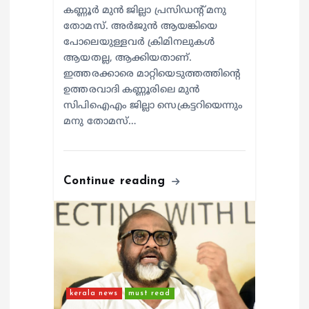
കണ്ണൂർ മുൻ ജില്ലാ പ്രസിഡന്റ് മനു
തോമസ്. അർജുൻ ആയങ്കിയെ
പോലെയുള്ളവർ ക്രിമിനലുകൾ
ആയതല്ല, ആക്കിയതാണ്.
ഇത്തരക്കാരെ മാറ്റിയെടുത്തത്തിന്റെ
ഉത്തരവാദി കണ്ണൂരിലെ മുൻ
സിപിഐഎം ജില്ലാ സെക്രട്ടറിയെന്നും
മനു തോമസ്…
Continue reading
kerala news
must read