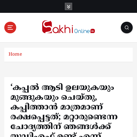
S
k
i
p
t
o
Online News Portal
c
o
Home
n
t
e
n
‘കപ്പൽ ആടി ഉലയുകയും
t
മുങ്ങുകയും ചെയ്തു,
കപ്പിത്താൻ മാത്രമാണ്
രക്ഷപ്പെട്ടത്; മറ്റാരുണ്ടെന്ന
ചോദ്യത്തിന് ഞങ്ങൾക്ക്
യുഡിഎഫ് ഉണ്ട് എന്ന്