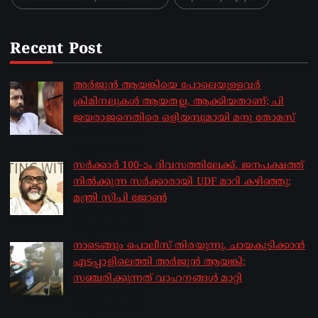
Recent Post
അർജുൻ ആയങ്കിയെ പോലെയുള്ളവർ
ക്രിമിനലുകൾ ആയതല്ല, ആക്കിയതാണ്; പി
ജയരാജനെതിരെ ഒളിയമ്പുമായി മനു തോമസ്
by sakhionline
August 8, 2026
സർക്കാർ 100-ാം ദിവസത്തിലേക്ക്, ജനപക്ഷത്ത്
നിൽക്കുന്ന സർക്കാരായി UDF മാറി കഴിഞ്ഞു;
മന്ത്രി സിപി ജോൺ
by sakhionline
August 8, 2026
നാടെങ്ങും പൊലീസ് തിരയുന്നു, ചായകുടിക്കാൻ
എടപ്പാളിലെത്തി അർജുൻ ആയങ്കി;
സഞ്ചരിക്കുന്നത് വാഹനങ്ങൾ മാറ്റി
by sakhionline
August 8, 2026