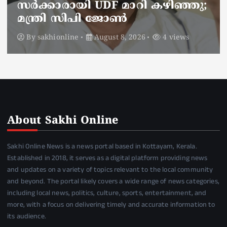
സഞ്ചരിക്കുന്നത് വാഹനങ്ങൾ
മാറ്റി
By
sakhionline
August 8, 2026
6 views
About Sakhi Online
Sakhi Online News is a news portal based in Kottayam, Kerala.
Established in 2018, it serves as a digital platform providing news
and updates on a variety of topics relevant to the local community
and beyond. The portal likely covers a wide range of news categories,
including local news, politics, culture, sports, entertainment, and
more, with a focus on delivering timely and accurate information to
its audience.