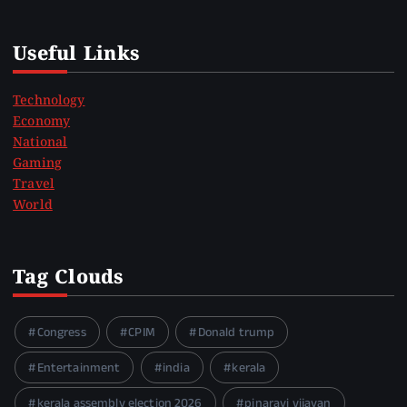
Useful Links
Technology
Economy
National
Gaming
Travel
World
Tag Clouds
Congress
CPIM
Donald trump
Entertainment
india
kerala
kerala assembly election 2026
pinarayi vijayan