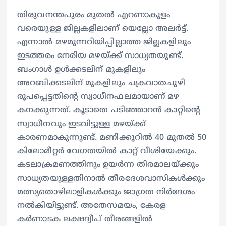
തിരുവനന്തപുരം മുതൽ എറണാകുളം
വരെയുള്ള ജില്ലകളിലാണ് യെല്ലോ അലർട്ട്.
എന്നാൽ മഴമുന്നറിയിപ്പില്ലാത്ത ജില്ലകളിലും
ഇടത്തരം നേരിയ മഴയ്ക്ക് സാധ്യതയുണ്ട്.
ബംഗാൾ ഉൾക്കടലിന് മുകളിലും
അറബിക്കടലിന് മുകളിലും ചക്രവാതചുഴി
രൂപപ്പെട്ടതിന്റെ സ്വാധീനഫലമായാണ് മഴ
കനക്കുന്നത്. കൂടാതെ പടിഞ്ഞാറൻ കാറ്റിന്റെ
സ്വാധീനവും ഇടവിട്ടുള്ള മഴയ്ക്ക്
കാരണമാകുന്നുണ്ട്. മണിക്കൂറിൽ 40 മുതൽ 50
കിലോമീറ്റർ വേഗതയിൽ കാറ്റ് വീശിയേക്കും.
കടലാക്രമണത്തിനും ഉയർന്ന തിരമാലയ്ക്കും
സാധ്യതയുള്ളതിനാൽ തീരദേശവാസികൾക്കും
മത്സ്യതൊഴിലാളികൾക്കും ജാഗ്രത നിർദേശം
നൽകിയിട്ടുണ്ട്. അതേസമയം, കേരള
കർണാടക ലക്ഷദ്വീപ് തീരങ്ങളിൽ