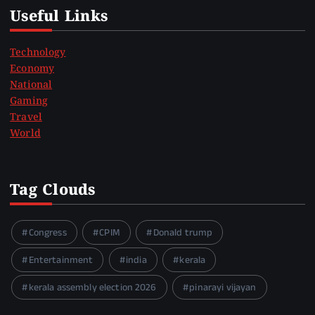
Useful Links
Technology
Economy
National
Gaming
Travel
World
Tag Clouds
Congress
CPIM
Donald trump
Entertainment
india
kerala
kerala assembly election 2026
pinarayi vijayan