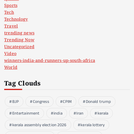
Sports
Tech
Technology
Travel
trending news
Trending Now
Uncategorized
Video
winners-india-and-runners-up-south-africa
World
Tag Clouds
BJP
Congress
CPIM
Donald trump
Entertainment
india
Iran
kerala
kerala assembly election 2026
kerala lottery