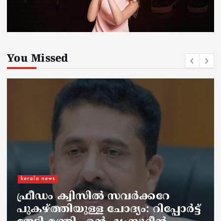
You Missed
kerala news
രക്ഷാപ്രവർത്തനത്തിന് പോയ
വാഹനത്തിന് പിഴയിടാക്കിയ
സംഭവം; ഉദ്യോഗസ്ഥനെ
സസ്പെൻഡ് ചെയ്തതിൽ