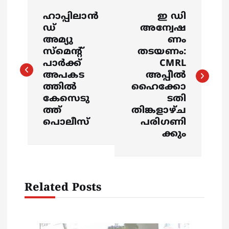
P
ഹാപ്പിലാൻ
ഇ ഡി
o
ഡ്
അന്വേഷ
അമ്യു
ണം
s
സ്മെന്റ്
തടയണം:
പാർക്ക്
CMRL
അപകട
അപ്പീൽ
t
ത്തിൽ
ഹൈക്കോ
കേസെടു
ടതി
n
ത്ത്
തിങ്കളാഴ്ച
പൊലീസ്
പരിഗണി
a
ക്കും
v
i
Related Posts
g