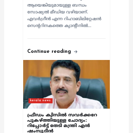
ആയെങ്കിയുമായുള്ള ബന്ധം
സോഷ്യൽ മീഡിയ വഴിയാണ്.
എവർഗ്രീൻ എന്ന റിഹാബിലിറ്റേഷൻ
സെന്ററിനകത്തെ ക്യാന്റീനിൽ…
Continue reading
kerala news
ഫ്രീഡം ക്വിസിൽ സവർക്കറേ
പുകഴ്ത്തിയുള്ള ചോദ്യം:
റിപ്പോർട്ട് തേടി മന്ത്രി എൻ
ഷംസുദീൻ