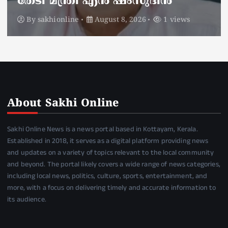
പ്രതിഷേധം
By
sakhionline
August 8, 2026
1 views
About Sakhi Online
Sakhi Online News is a news portal based in Kottayam, Kerala.
Established in 2018, it serves as a digital platform providing news
and updates on a variety of topics relevant to the local community
and beyond. The portal likely covers a wide range of news categories,
including local news, politics, culture, sports, entertainment, and
more, with a focus on delivering timely and accurate information to
its audience.