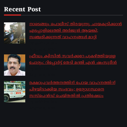
Recent Post
നാടെങ്ങും പൊലീസ് തിരയുന്നു, ചായകുടിക്കാൻ
എടപ്പാളിലെത്തി അർജുൻ ആയങ്കി;
സഞ്ചരിക്കുന്നത് വാഹനങ്ങൾ മാറ്റി
by sakhionline
August 8, 2026
ഫ്രീഡം ക്വിസിൽ സവർക്കറേ പുകഴ്ത്തിയുള്ള
ചോദ്യം: റിപ്പോർട്ട് തേടി മന്ത്രി എൻ ഷംസുദീൻ
by sakhionline
August 8, 2026
രക്ഷാപ്രവർത്തനത്തിന് പോയ വാഹനത്തിന്
പിഴയിടാക്കിയ സംഭവം; ഉദ്യോഗസ്ഥനെ
സസ്പെൻഡ് ചെയ്തതിൽ പ്രതിഷേധം
by sakhionline
August 8, 2026