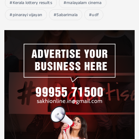
Kerala lottery results
malayalam cinema
pinarayi vijayan
Sabarimala
udf