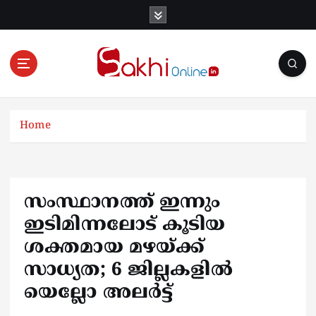
S
k
i
p
t
o
Online News Portal
c
o
Home
n
t
e
n
സംസ്ഥാനത്ത് ഇന്നും
t
ഇടിമിന്നലോട് കൂടിയ
ശക്തമായ മഴയ്ക്ക്
സാധ്യത; 6 ജില്ലകളിൽ
യെല്ലോ അലർട്ട്