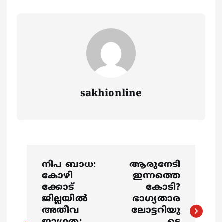
sakhionline
P
നിപ ബാധ:
ആരുനേടി
o
കോഴി
ഇന്നത്തെ
ക്കോട്
കോടി?
s
ജില്ലയിൽ
ഭാഗ്യതാര
അതീവ
ലോട്ടറിയു
ജാഗ്രത;
ടെ