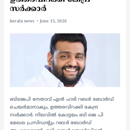
സർക്കാർ
kerala news
June 15, 2026
ബിജെപി നേതാവ് എൻ ഹരി റബർ ബോർഡ്
ചെയർമാനാകും, ഉത്തരവിറക്കി കേന്ദ്ര
സർക്കാർ. നിലവിൽ കോട്ടയം ബി ജെ പി
മേഖല പ്രസിഡന്റും റബർ ബോർഡ്