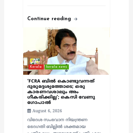
Continue reading
Kerala
kerala news
‘FCRA ബിൽ കൊണ്ടുവന്നത്
ദുരുദ്ദേശ്യത്തോടെ; ഒരു
കാരണവശാലും അം​
ഗീകരിക്കില്ല’; കെസി വേണു​
ഗോപാൽ
August 6, 2026
വിദേശ സംഭവാന നിയന്ത്രണ
ഭേദഗതി ബില്ലിൽ ശക്തമായ