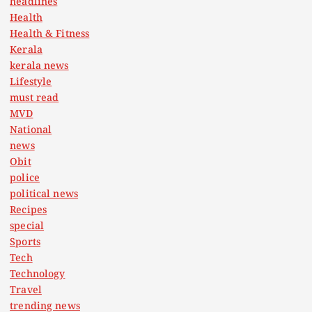
headlines
Health
Health & Fitness
Kerala
kerala news
Lifestyle
must read
MVD
National
news
Obit
police
political news
Recipes
special
Sports
Tech
Technology
Travel
trending news