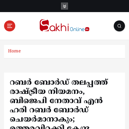
S
k
i
p
t
o
Online News Portal
c
o
Home
n
t
e
n
റബ‍ർ ബോർഡ് തലപ്പത്ത്
t
രാഷ്ട്രീയ നിയമനം,
ബിജെപി നേതാവ് എൻ
ഹരി റബർ ബോർഡ്
ചെയർമാനാകും;
ഉത്തരവിറക്കി കേന്ദ്ര