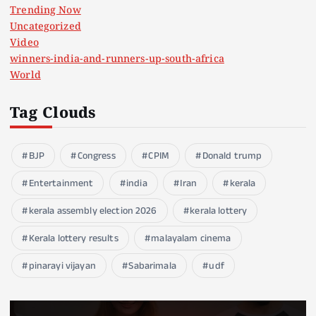
Trending Now
Uncategorized
Video
winners-india-and-runners-up-south-africa
World
Tag Clouds
BJP
Congress
CPIM
Donald trump
Entertainment
india
Iran
kerala
kerala assembly election 2026
kerala lottery
Kerala lottery results
malayalam cinema
pinarayi vijayan
Sabarimala
udf