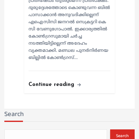
പ്രതിഷേധം തുടരുമെന്ന് പ്രതിപക്ഷം.
ദുരുദ്ദേശത്തോടെ കൊണ്ടുവന്ന ബിൽ
പാസാക്കാൻ അനുവദിക്കില്ലെന്ന്
എഐസിസി ജനറൽ സെക്രട്ടറി കെ
സി വേണുഗോപാൽ. ഇക്കാര്യത്തിൽ
കോൺഗ്രസുമായി ചർച്ച
നടത്തിയിട്ടില്ലെന്ന് അദേഹം
വ്യക്തമാക്കി. മണ്ഡല പുനർനിർണയ
ബില്ലിൽ കോൺഗ്രസ്…
Continue reading
Search
Search