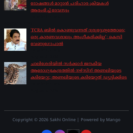
ദോഷങ്ങൾ മാറ്റാൻ പരിഹാര ക്രിയകൾ
ആരംഭിച്ച് ദേവസ്വം
by sakhionline
August 6, 2026
‘FCRA ബിൽ കൊണ്ടുവന്നത് ദുരുദ്ദേശ്യത്തോടെ;
ഒരു കാരണവശാലും അം​ഗീകരിക്കില്ല’; കെസി
വേണു​ഗോപാൽ
by sakhionline
August 6, 2026
ചാലിശേരിയില്‍ സര്‍ക്കാര്‍ ജനകീയ
ആരോഗ്യകേന്ദ്രത്തില്‍ നഴ്സിന് അണലിയുടെ
കടിയേറ്റു; അണലിയുടെ കടിയേറ്റത് ഡ്യൂട്ടിക്കിടെ
by sakhionline
August 6, 2026
Copyright © 2026 Sakhi Online | Powered by Mango