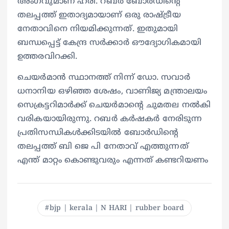
അംഗവുമാണ് ഹരി. റബർ ബോർഡിന്റെ
തലപ്പത്ത് ഇതാദ്യമായാണ് ഒരു രാഷ്ട്രീയ
നേതാവിനെ നിയമിക്കുന്നത്. ഇതുമായി
ബന്ധപ്പെട്ട് കേന്ദ്ര സർക്കാർ ഔദ്യോഗികമായി
ഉത്തരവിറക്കി.
ചെയർമാൻ സ്ഥാനത്ത് നിന്ന് ഡോ. സവാർ
ധനാനിയ ഒഴിഞ്ഞ ശേഷം, വാണിജ്യ മന്ത്രാലയം
സെക്രട്ടറിമാർക്ക് ചെയർമാന്റെ ചുമതല നൽകി
വരികയായിരുന്നു. റബർ കർഷകർ നേരിടുന്ന
പ്രതിസന്ധികൾക്കിടയിൽ ബോർഡിന്‍റെ
തലപ്പത്ത് ബി ജെ പി നേതാവ് എത്തുന്നത്
എന്ത് മാറ്റം കൊണ്ടുവരും എന്നത് കണ്ടറിയണം
bjp | kerala | N HARI | rubber board