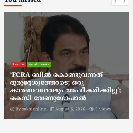
You Missed
Kerala
kerala news
ചാലിശേരിയില്‍ സര്‍ക്കാര്‍
ജനകീയ ആരോഗ്യകേന്ദ്രത്തില്‍
നഴ്സിന് അണലിയുടെ കടിയേറ്റു;
അണലിയുടെ കടിയേറ്റത്
ഡ്യൂട്ടിക്കിടെ
By
sakhionline
August 6, 2026
4 views