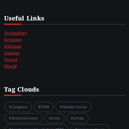
Useful Links
Technology
Economy
National
Gaming
Travel
World
Tag Clouds
Congress
CPIM
Donald trump
Entertainment
india
kerala