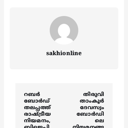
sakhionline
P
റബ‍ർ
തിരുവി
o
ബോർഡ്
താംകൂര്‍
തലപ്പത്ത്
ദേവസ്വം
s
രാഷ്ട്രീയ
ബോര്‍ഡി
നിയമനം,
ലെ
ബിജെപി
നിയമനങ്ങ