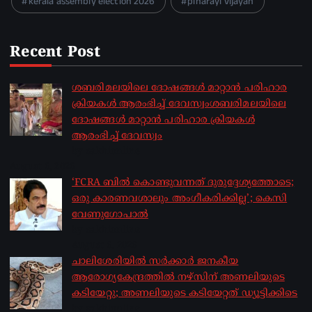
kerala assembly election 2026
pinarayi vijayan
Recent Post
ശബരിമലയിലെ ദോഷങ്ങൾ മാറ്റാൻ പരിഹാര
ക്രിയകൾ ആരംഭിച്ച് ദേവസ്വംശബരിമലയിലെ
ദോഷങ്ങൾ മാറ്റാൻ പരിഹാര ക്രിയകൾ
ആരംഭിച്ച് ദേവസ്വം
by sakhionline
August 6, 2026
‘FCRA ബിൽ കൊണ്ടുവന്നത് ദുരുദ്ദേശ്യത്തോടെ;
ഒരു കാരണവശാലും അം​ഗീകരിക്കില്ല’; കെസി
വേണു​ഗോപാൽ
by sakhionline
August 6, 2026
ചാലിശേരിയില്‍ സര്‍ക്കാര്‍ ജനകീയ
ആരോഗ്യകേന്ദ്രത്തില്‍ നഴ്സിന് അണലിയുടെ
കടിയേറ്റു; അണലിയുടെ കടിയേറ്റത് ഡ്യൂട്ടിക്കിടെ
by sakhionline