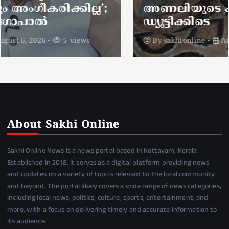
അണലിയുടെ കടിയേറ്റത്
ഡ്യൂട്ടിക്കിടെ
By
sakhionline
August 6, 2026
4 views
About Sakhi Online
Sakhi Online News is a news portal based in Kottayam, Kerala.
Established in 2018, it serves as a digital platform providing news
and updates on a variety of topics relevant to the local community
and beyond. The portal likely covers a wide range of news categories,
including local news, politics, culture, sports, entertainment, and
more, with a focus on delivering timely and accurate information to
its audience.