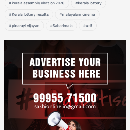
kerala assembly election 2026
kerala lottery
Kerala lottery results
malayalam cinema
pinarayi vijayan
Sabarimala
udf