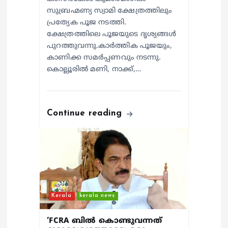
സുബ്രഹ്മണ്യ സ്വാമി ക്ഷേത്രത്തിലും
പ്രത്യേക പൂജ നടത്തി.
ക്ഷേത്രത്തിലെ പൂജയുടെ ദൃശ്യങ്ങൾ
പുറത്തുവന്നു.കാർത്തിക പൂജയും,
കാണിക്ക സമർപ്പണവും നടന്നു.
കൊല്ലൂരിൽ മണി, നാക്ക്,…
Continue reading
Kerala
kerala news
‘FCRA ബിൽ കൊണ്ടുവന്നത്