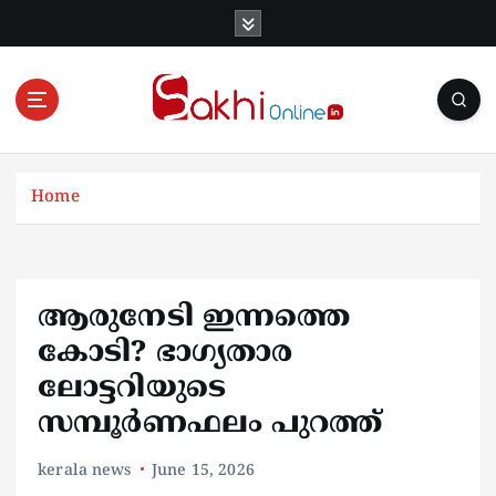
S
k
i
p
t
o
Online News Portal
c
o
Home
n
t
e
n
ആരുനേടി ഇന്നത്തെ
t
കോടി? ഭാഗ്യതാര
ലോട്ടറിയുടെ
സമ്പൂര്‍ണഫലം പുറത്ത്
kerala news
June 15, 2026