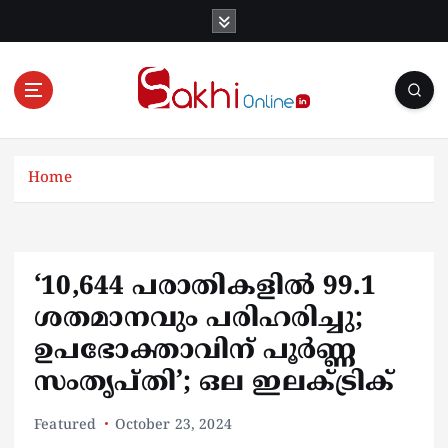
S
k
i
p
t
o
Online News Portal
c
o
Home
n
t
e
n
‘10,644 പരാതികളിൽ 99.1
t
ശതമാനവും പരിഹരിച്ചു;
ഉപഭോക്താവിന് പൂർണ്ണ
സംതൃപ്തി’; ഒല ഇലക്ട്രിക്
Featured
October 23, 2024