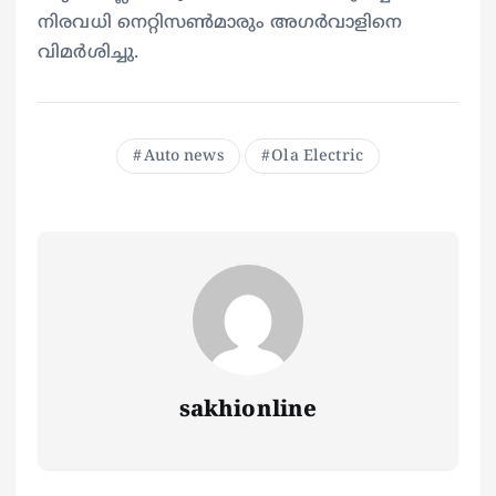
നിരവധി നെറ്റിസൺമാരും അഗർവാളിനെ
വിമർശിച്ചു.
Auto news
Ola Electric
sakhionline