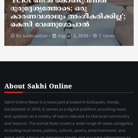
ജനകീയ ആരോഗ്യകേന്ദ്രത്തില്‍
നഴ്സിന് അണലിയുടെ കടിയേറ്റു;
അണലിയുടെ കടിയേറ്റത്
ഡ്യൂട്ടിക്കിടെ
By
sakhionline
August 6, 2026
4 views
About Sakhi Online
Sakhi Online News is a news portal based in Kottayam, Kerala.
Established in 2018, it serves as a digital platform providing news
and updates on a variety of topics relevant to the local community
and beyond. The portal likely covers a wide range of news categories,
including local news, politics, culture, sports, entertainment, and
more, with a focus on delivering timely and accurate information to