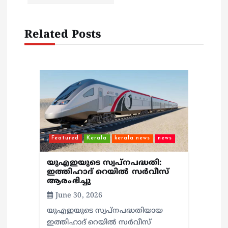
a
Related Posts
t
i
o
n
Featured
Kerala
kerala news
news
യുഎഇയുടെ സ്വപ്നപദ്ധതി:
ഇത്തിഹാദ് റെയിൽ സർവീസ്
ആരംഭിച്ചു
June 30, 2026
യുഎഇയുടെ സ്വപ്നപദ്ധതിയായ
ഇത്തിഹാദ് റെയിൽ സർവീസ്