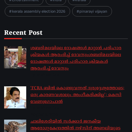
kerala assembly election 2026
pinarayi vijayan
Recent Post
ശബരിമലയിലെ ദോഷങ്ങൾ മാറ്റാൻ പരിഹാര
ക്രിയകൾ ആരംഭിച്ച് ദേവസ്വംശബരിമലയിലെ
ദോഷങ്ങൾ മാറ്റാൻ പരിഹാര ക്രിയകൾ
ആരംഭിച്ച് ദേവസ്വം
by sakhionline
August 6, 2026
‘FCRA ബിൽ കൊണ്ടുവന്നത് ദുരുദ്ദേശ്യത്തോടെ;
ഒരു കാരണവശാലും അം​ഗീകരിക്കില്ല’; കെസി
വേണു​ഗോപാൽ
by sakhionline
August 6, 2026
ചാലിശേരിയില്‍ സര്‍ക്കാര്‍ ജനകീയ
ആരോഗ്യകേന്ദ്രത്തില്‍ നഴ്സിന് അണലിയുടെ