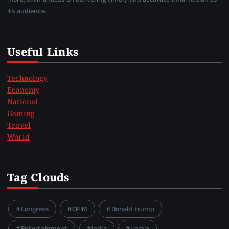
its audience.
Useful Links
Technology
Economy
National
Gaming
Travel
World
Tag Clouds
Congress
CPIM
Donald trump
Entertainment
india
kerala