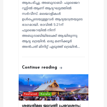
ആരംഭിച്ചു. അബുദാബി- ഫുജൈറ
റൂട്ടിൽ ആണ് ആദ്യഘട്ടത്തിൽ
സർവീസ്. മലയാളികൾ
ഉൾപ്പെടെയുള്ളവർ ആദ്യയാത്രയുടെ
ഭാഗമായി. രാവിൽ 5:21ന്
ഫുജൈറയിൽ നിന്ന്
അബുദാബിയിലേക്ക് ആയിരുന്നു
ആദ്യ ട്രെയിൻ. ഒരു മണിക്കൂർ
അൻപത് മിനിറ്റ് എടുത്ത് ട്രെയിൻ…
Continue reading
Featured
Kerala
ശബരിമല യുവതി പ്രവേശനം;