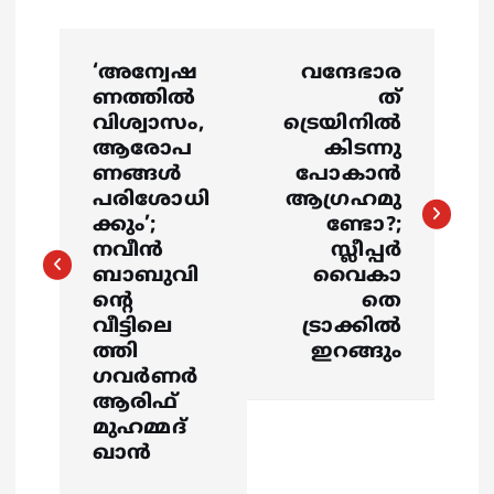
P
‘അന്വേഷ
വന്ദേഭാര
o
ണത്തില്‍
ത്
വിശ്വാസം,
ട്രെയിനിൽ
s
ആരോപ
കിടന്നു
ണങ്ങള്‍
പോകാൻ
പരിശോധി
ആഗ്രഹമു
t
ക്കും’;
ണ്ടോ?;
നവീന്‍
സ്ലീപ്പർ
n
ബാബുവി
വൈകാ
ന്റെ
തെ
a
വീട്ടിലെ
ട്രാക്കിൽ
ത്തി
ഇറങ്ങും
v
ഗവര്‍ണര്‍
ആരിഫ്
i
മുഹമ്മദ്
ഖാന്‍
g