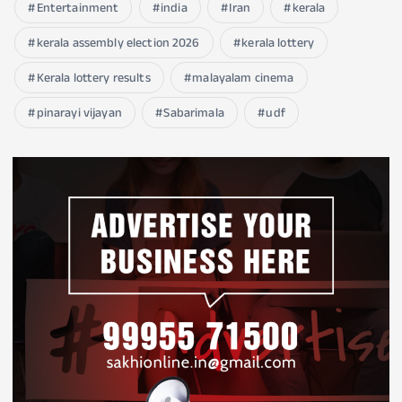
Entertainment
india
Iran
kerala
kerala assembly election 2026
kerala lottery
Kerala lottery results
malayalam cinema
pinarayi vijayan
Sabarimala
udf