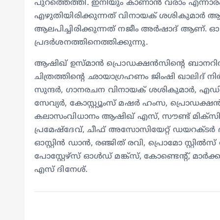
പുറത്തെത്തി. ഇനിയും കാണാന്‍ വരാം എന്നാരംഭ
എഴുതിയിരിക്കുന്നത് വിനായക് ശശികുമാര്‍
ആലപിച്ചിരിക്കുന്നത് നജീം അർഷാദ് ആണ്. ഓഗസ്
പ്രദർശനത്തിനെത്തിക്കുന്നു.
ആഷിഖ് ഉസ്മാൻ പ്രൊഡക്ഷൻസിന്റെ ബാനറിൽ
ചിത്രത്തിന്റെ ഛായാഗ്രഹണം ജിംഷി ഖാലിദ് നി
സുന്ദർ, ഗാനരചന വിനായക് ശശികുമാർ, എഡിറ്റി
സേവ്യർ, കോസ്റ്റ്യൂംസ് മഷർ ഹംസ, പ്രൊഡക്ഷൻ
കലാസംവിധാനം ആഷിഖ് എസ്, സൗണ്ട് മിക്സിം
പ്രമേഷ്‌ദേവ്, ചീഫ് അസോസിയേറ്റ് ഡയറക്
ഓസ്റ്റിൻ ഡാൻ, രഞ്ജിത് രവി, പ്രൊമോ സ്റ്റിൽ
പോസ്റ്റേഴ്സ് ഓൾഡ് മങ്ക്‌സ്, കോണ്ടെന്റ്, മാർ
എസ് ദിനേശ്.