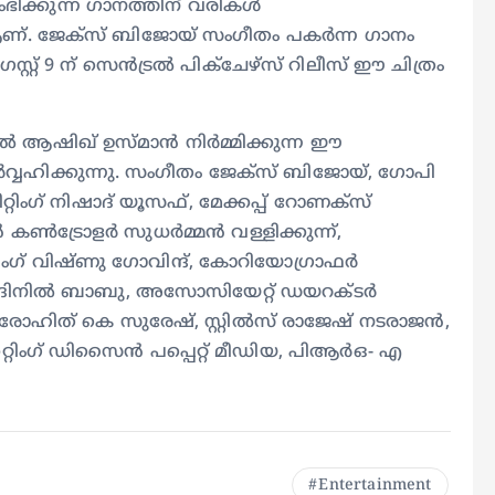
ിക്കുന്ന ഗാനത്തിന് വരികള്‍
 ആണ്. ജേക്സ് ബിജോയ് സംഗീതം പകർന്ന ഗാനം
റ്റ് 9 ന് സെൻട്രൽ പിക്ചേഴ്സ് റിലീസ് ഈ ചിത്രം
 ആഷിഖ് ഉസ്മാൻ നിർമ്മിക്കുന്ന ഈ
ർവ്വഹിക്കുന്നു. സംഗീതം ജേക്സ് ബിജോയ്, ഗോപി
ംഗ് നിഷാദ് യൂസഫ്, മേക്കപ്പ് റോണക്‌സ്
 കൺട്രോളർ സുധർമ്മൻ വള്ളിക്കുന്ന്,
ഗ് വിഷ്ണു ഗോവിന്ദ്, കോറിയോഗ്രാഫർ
ടർ ദിനിൽ ബാബു, അസോസിയേറ്റ് ഡയറക്ടർ
സ് രോഹിത് കെ സുരേഷ്, സ്റ്റിൽസ് രാജേഷ് നടരാജൻ,
ക്കറ്റിംഗ് ഡിസൈൻ പപ്പെറ്റ് മീഡിയ, പിആർഒ- എ
Entertainment