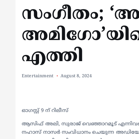
സംഗീതം; ‘
അമിഗോ’യില
എത്തി
Entertainment
August 8, 2024
ഓഗസ്റ്റ് 9 ന് റിലീസ്
ആസിഫ് അലി, സുരാജ് വെഞ്ഞാറമൂട് എന്നിവര
നഹാസ് നാസർ സംവിധാനം ചെയുന്ന അഡിയോസ