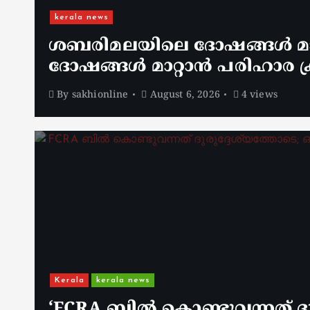
kerala news
ശബരിമലയിലെ ദോഷങ്ങൾ മാറ
ദോഷങ്ങൾ മാറ്റാൻ പരിഹാര ക്
By
sakhionline
August 6, 2026
4 views
Kerala
kerala news
‘FCRA ബിൽ കൊണ്ടുവന്നത് ദു