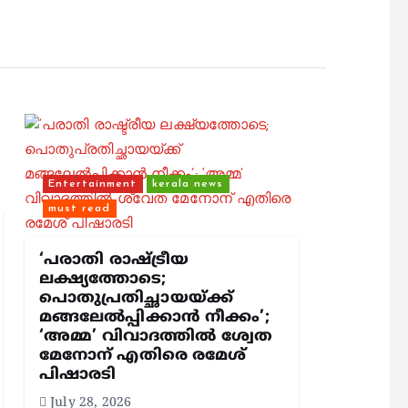
Entertainment
kerala news
must read
‘പരാതി രാഷ്ട്രീയ
ലക്ഷ്യത്തോടെ;
പൊതുപ്രതിച്ഛായയ്ക്ക്
മങ്ങലേല്‍പ്പിക്കാന്‍ നീക്കം’;
‘അമ്മ’ വിവാദത്തില്‍ ശ്വേത
മേനോന് എതിരെ രമേശ്
പിഷാരടി
July 28, 2026