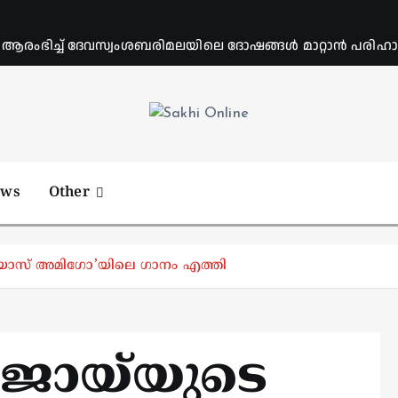
ംഭിച്ച് ദേവസ്വംശബരിമലയിലെ ദോഷങ്ങൾ മാറ്റാൻ പരിഹാര 
Online News Portal
ews
Other
യോസ് അമിഗോ’യിലെ ഗാനം എത്തി
ോയ്‍യുടെ