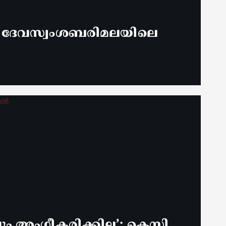
് ദേവസ്വംശബരിമലയിലെ
 അം​ഗീകരിക്കില്ല’; കെസി