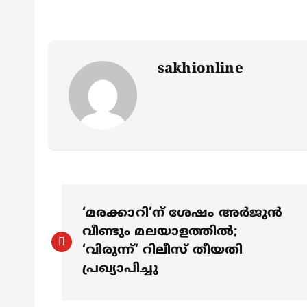
sakhionline
P
‘മരക്കാറി’ന് ശേഷം അര്‍ജുന്‍
o
വീണ്ടും മലയാളത്തില്‍;
‘വിരുന്ന്’ റിലീസ് തീയതി
s
പ്രഖ്യാപിച്ചു