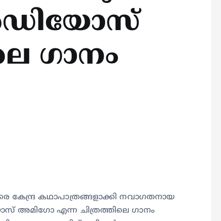
അഡിയോസ്
െ ഗാനം
െ കേന്ദ്ര കഥാപാത്രങ്ങളാക്കി നവാഗതനായ
് അമിഗോ എന്ന ചിത്രത്തിലെ ഗാനം