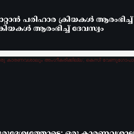
്റാൻ പരിഹാര ക്രിയകൾ ആരംഭിച്ച
രിയകൾ ആരംഭിച്ച് ദേവസ്വം
രുദ്ദേശ്യത്തോടെ; ഒരു കാരണവശാലും