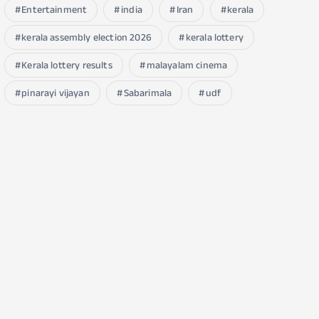
Entertainment
india
Iran
kerala
kerala assembly election 2026
kerala lottery
Kerala lottery results
malayalam cinema
pinarayi vijayan
Sabarimala
udf