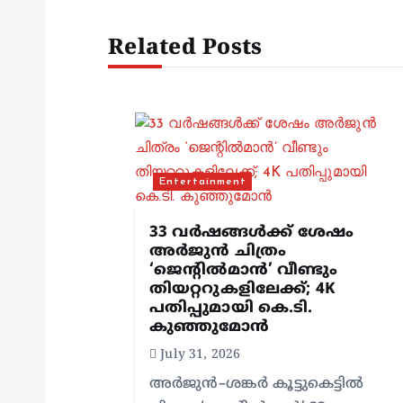
t
Related Posts
n
a
v
Entertainment
i
33 വർഷങ്ങൾക്ക് ശേഷം
g
അർജുൻ ചിത്രം
‘ജെന്റിൽമാൻ’ വീണ്ടും
തിയറ്ററുകളിലേക്ക്; 4K
a
പതിപ്പുമായി കെ.ടി.
കുഞ്ഞുമോൻ
t
July 31, 2026
അർജുൻ–ശങ്കർ കൂട്ടുകെട്ടിൽ