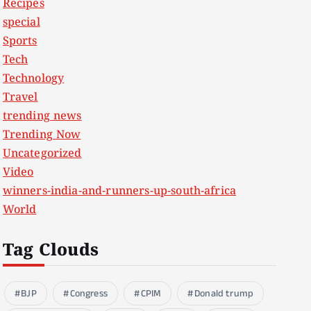
Recipes
special
Sports
Tech
Technology
Travel
trending news
Trending Now
Uncategorized
Video
winners-india-and-runners-up-south-africa
World
Tag Clouds
BJP
Congress
CPIM
Donald trump